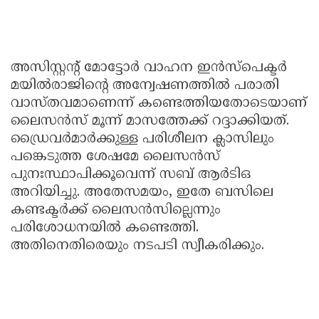
അസിസ്റ്റന്റ് മോട്ടോര്‍ വാഹന ഇന്‍സ്പെക്ടര്‍
മയില്‍രാജിന്റെ അന്വേഷണത്തില്‍ പരാതി
വാസ്തവമാണെന്ന് കണ്ടെത്തിയതോടെയാണ്
ലൈസന്‍സ് മൂന്ന് മാസത്തേക്ക് റദ്ദാക്കിയത്.
ഡ്രൈവര്‍മാര്‍ക്കുള്ള പരിശീലന ക്ലാസിലും
പങ്കെടുത്ത ശേഷമേ ലൈസന്‍സ്
പുനഃസ്ഥാപിക്കൂവെന്ന് സബ് ആര്‍ടിഒ
അറിയിച്ചു. അതേസമയം, ഇതേ ബസിലെ
കണ്ടക്ടര്‍ക്ക് ലൈസന്‍സില്ലെന്നും
പരിശോധനയില്‍ കണ്ടെത്തി.
അതിനെതിരെയും നടപടി സ്വീകരിക്കും.