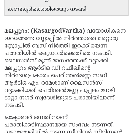
Updates
Assembly
കണ്ടക്ടര്‍ക്കെതിരെയും നടപടി.
Kerala
Polls
Local
Look
Body
Back
മലപ്പുറം: (KasargodVartha)
വയോധികനെ
ഇറങ്ങേണ്ട സ്റ്റോപ്പില്‍ നിര്‍ത്താതെ മറ്റൊരു
Election
2025
സ്റ്റോപ്പില്‍ ബസ് നിര്‍ത്തി ഇറക്കിയെന്ന
പരാതിയില്‍ ഡ്രൈവര്‍ക്കെതിരെ നടപടി.
ലൈസന്‍സ് മൂന്ന് മാസത്തേക്ക് റദ്ദാക്കി.
മലപ്പുറം ആര്‍ടിഒ ഡി റഫീഖിന്റെ
നിര്‍ദേശപ്രകാരം പെരിന്തല്‍മണ്ണ സബ്
ആര്‍ടിഒ എം. രമേശാണ് ലൈസന്‍സ്
റദ്ദാക്കിയത്. പെരിന്തല്‍മണ്ണ പൂപ്പലം മനഴി
ടാറ്റാ നഗര്‍ സ്വദേശിയുടെ പരാതിയിലാണ്
നടപടി.
ഒക്ടോബര്‍ ഒമ്പതിനാണ്
പരാതിക്കടിസ്ഥാനമായ സംഭവം നടന്നത്.
വളാഞ്ചേരിയില്‍ നടന്ന സീനിയര്‍ സിറ്റിസണ്‍