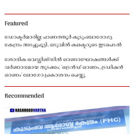
Featured
ഡോക്ടർമാരില്ല; പാണത്തൂർ കുടുംബാരോഗ്യ
കേന്ദ്രം അടച്ചുപൂട്ടി, ഒടുവിൽ കലക്ടറുടെ ഇടപെടൽ
ശോഭിക വെഡ്ഡിങ്സിൽ ഓണാഘോഷങ്ങൾക്ക്
വർണാഭമായ തുടക്കം; 'ട്രെൻഡ് ഓണം, ട്രഡിഷൻ
ഓണം' ലോഗോ പ്രകാശനം ചെയ്തു
Recommended