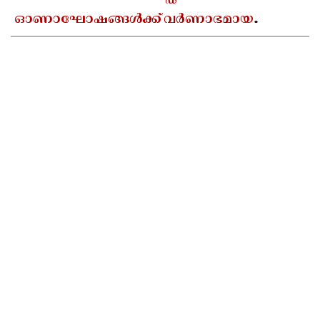
ഓണാഘോഷങ്ങൾക്ക് വർണാഭമായ
തുടക്കം; 'ട്രെൻഡ് ഓണം, ട്രഡിഷൻ ഓണം'
ലോഗോ പ്രകാശനം ചെയ്തു