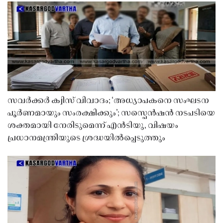
സവർക്കർ ക്വിസ് വിവാദം; ‘അധ്യാപകനെ സംഘടന
പൂർണമായും സംരക്ഷിക്കും’; സസ്പെൻഷൻ നടപടിയെ
ശക്തമായി നേരിടുമെന്ന് എൻടിയു, വിഷയം
പ്രധാനമന്ത്രിയുടെ ശ്രദ്ധയിൽപ്പെടുത്തും