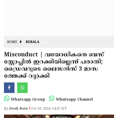
Fitr
May
Day
Eid
Al
Independence
Ad'ha
Day
Onam
HOME
KERALA
J&K
State
Misconduct | വയോധികനെ ബസ്
Haryana
സ്റ്റോപ്പില്‍ ഇറക്കിയില്ലെന്ന് പരാതി;
Assembly
State
Diwali
ഡ്രൈവറുടെ ലൈസന്‍സ് 3 മാസ
Elections
Assembly
Christmas
ത്തേക്ക് റദ്ദാക്കി
Elections
New-
Year
Republic
Whatsapp Group
Whatsapp Channel
Day
Budget
By
Desk Beta
Oct 18, 2024, 14:47 IST
Delhi