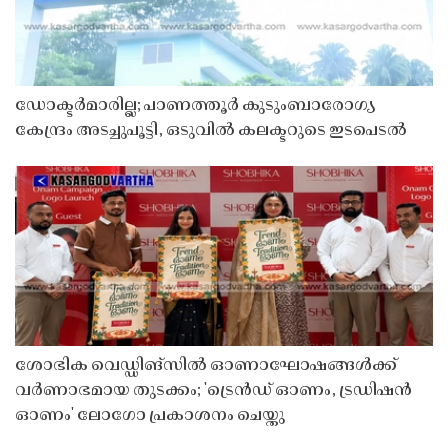
ഡോക്ടർമാരില്ല; പാണത്തൂർ കുടുംബാരോഗ്യ
കേന്ദ്രം അടച്ചുപൂട്ടി, ഒടുവിൽ കലക്ടറുടെ ഇടപെടൽ
ശോഭിക വെഡ്ഡിങ്സിൽ ഓണാഘോഷങ്ങൾക്ക്
വർണാഭമായ തുടക്കം; 'ട്രെൻഡ് ഓണം, ട്രഡിഷൻ
ഓണം' ലോഗോ പ്രകാശനം ചെയ്തു