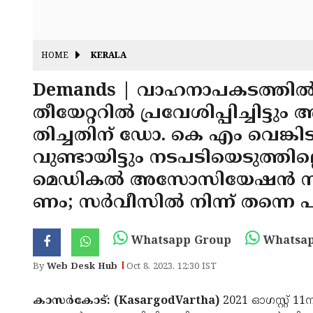
HOME
KERALA
Demands | വാഹനാപകടത്തില്‍ പ
തീയേറ്ററില്‍ പ്രവേശിപ്പിച്ചിട്
തിച്ചതിന് ഡോ. കെ എം വെങ്കി
വുണ്ടായിട്ടും നടപടിയെടുത്തില്
മെഡികല്‍ അസോസിയേഷന്‍ സ
ണം; സര്‍വീസില്‍ നിന്ന് തന്നെ
Whatsapp Group
Whatsap
By
Web Desk Hub
Oct 8, 2023, 12:30 IST
കാസര്‍കോട്: (KasargodVartha)
2021 ഓഗസ്റ്റ് 1