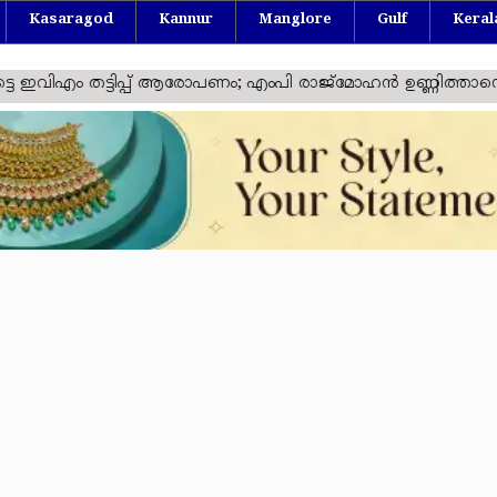
Kasaragod
Kannur
Manglore
Gulf
Keral