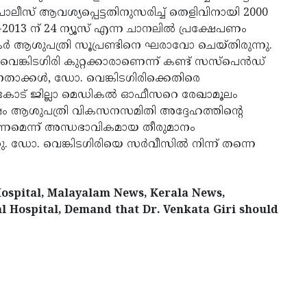
ൊലീസ് ആവശ്യപ്പെട്ടതിനുസരിച്ച് തെളിവിനായി 2000
1-2013 ന് 24 ന്യൂസ് എന്ന ചാനലില്‍ പ്രക്ഷേപണം
്‍ ആശുപത്രി സൂപ്രണ്ടിനെ ഘരാവോ ചെയ്തിരുന്നു.
വെങ്കിടഗിരി കുറ്റക്കാരാണെന്ന് കണ്ട് സസ്പെന്‍ഡ്
നേതാക്കള്‍, ഡോ. വെങ്കിടഗിരിക്കെതിരെ
ര്‍കോട് ജില്ലാ മെഡികല്‍ ഓഫീസറെ രേഖാമൂലം
േഷം ആശുപത്രി വികസനസമിതി അദ്ദേഹത്തിന്റെ
കണമെന്ന് അന്ധഭാവികമായ തീരുമാനം
്തു. ഡോ. വെങ്കിടഗിരിയെ സര്‍വീസില്‍ നിന്ന് തന്നെ
 Hospital, Malayalam News, Kerala News,
 Hospital, Demand that Dr. Venkata Giri should