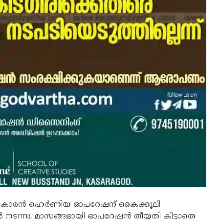
 54 കാരന്‍ ഹെര്‍ണിയ ഓപറേഷന് കൈക്കൂലി
നടന്നു. മാസങ്ങളായി ഓപറേഷന്‍ തീയ്യതി കിട്ടാതെ