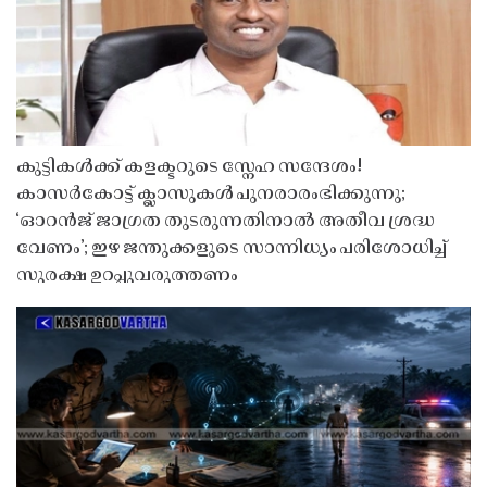
കുട്ടികൾക്ക് കളക്ടറുടെ സ്നേഹ സന്ദേശം!
കാസർകോട്ട് ക്ലാസുകൾ പുനരാരംഭിക്കുന്നു;
‘ഓറൻജ് ജാഗ്രത തുടരുന്നതിനാൽ അതീവ ശ്രദ്ധ
വേണം’; ഇഴ ജന്തുക്കളുടെ സാന്നിധ്യം പരിശോധിച്ച്
സുരക്ഷ ഉറപ്പുവരുത്തണം