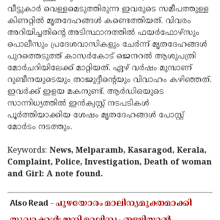
വീട്ടുകാർ വെള്ളമെടുത്തിരുന്ന ഇവരുടെ സമീപത്തുള്ള
കിണറ്റിൽ മൃതദേഹങ്ങൾ കണ്ടെത്തിയത്. വിവരം
അറിയിച്ചതിന്റെ അടിസ്ഥാനത്തിൽ ഫയർഫോഴ്സും
പൊലീസും പ്രദേശവാസികളും ചേർന്ന് മൃതദേഹങ്ങൾ
പുറത്തെടുത്ത് കാസർകോട് ജെനറൽ ആശുപത്രി
മോർചറിയിലേക്ക് മാറ്റിയത്. ഏഴ് വർഷം മുമ്പാണ്
റുബീനയുടെയും താജുദ്ദീന്റെയും വിവാഹം കഴിഞ്ഞത്.
ഇവർക്ക് ഇളയ മകനുണ്ട്. ആർഡിഒയുടെ
സാന്നിധ്യത്തിൽ ഇൻക്വസ്റ്റ് നടപടികൾ
പൂർത്തിയാക്കിയ ശേഷം മൃതദേഹങ്ങൾ പോസ്റ്റ്
മോർടം നടത്തും.
Keywords:
News, Melparamb, Kasaragod, Kerala,
Complaint, Police, Investigation, Death of woman
and Girl: A note found.
< !- START disable copy paste -->
Also Read -
പുഴയോരം മാലിന്യമുക്തമാക്കി