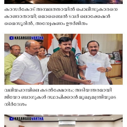
കാസർകോട് അമ്പലത്തറയിൽ പൊലീസുകാരനെ
കാണാതായി; മൊബൈൽ ടവർ ലൊക്കേഷൻ
മൈസൂരിൽ, അന്വേഷണം ഊർജിതം
വലിയപറമ്പിലെ കടൽക്ഷോഭം; അടിയന്തരമായി
ജിയോ ബാഗുകൾ സ്ഥാപിക്കാൻ മുഖ്യമന്ത്രിയുടെ
നിർദേശം