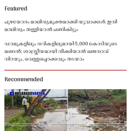
Featured
പുഴയോരം മാലിന്യമുക്തമാക്കി യുവാക്കൾ; ഇനി
മാലിന്യം തള്ളിയാൽ പണികിട്ടും
ഡാമുകളിലും നദികളിലുമായി 5,000 കോടിയുടെ
മണൽ; ശാസ്ത്രീയമായി നീക്കിയാൽ ഖജനാവ്
നിറയും, വെള്ളപ്പൊക്കവും തടയാം
Recommended