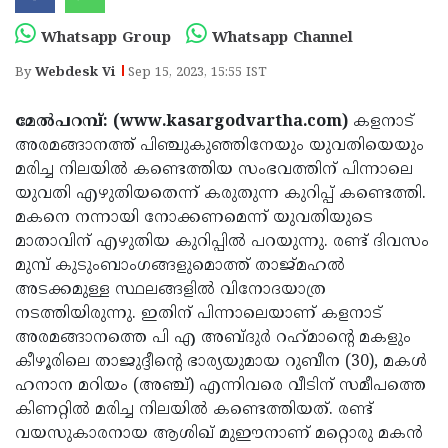
Election
Maha
Whatsapp Group
Whatsapp Channel
Shivarathri
International
By
Webdesk Vi
Sep 15, 2023, 15:55 IST
Women's
Anti-
Day
Drug
Attukal
മേൽപറമ്പ്: (www.kasargodvartha.com)
കളനാട്
അരമങ്ങാനത്ത് പിഞ്ചുകുഞ്ഞിനേയും യുവതിയെയും
Campaign
Pongala
Holi
മരിച്ച നിലയിൽ കണ്ടെത്തിയ സംഭവത്തിന് പിന്നാലെ
2025
2025
IPL
യുവതി എഴുതിയതെന്ന് കരുതുന്ന കുറിപ്പ് കണ്ടെത്തി.
മകനെ നന്നായി നോക്കണമെന്ന് യുവതിയുടെ
2025
Eid
മാതാവിന് എഴുതിയ കുറിപ്പിൽ പറയുന്നു. രണ്ട്‍ ദിവസം
Al-
Waqf
മുമ്പ് കുടുംബാംഗങ്ങളുമൊത്ത് താജ്മഹൽ
അടക്കമുള്ള സ്ഥലങ്ങളിൽ വിനോദയാത്ര
Fitr
Bill
Vishu
നടത്തിയിരുന്നു. ഇതിന് പിന്നാലെയാണ് കളനാട്
2025
Controversy
Festival
Good
അരമങ്ങാനത്തെ പി എ അബ്ദുർ റഹ്‌മാന്റെ മകളും
കീഴൂരിലെ താജുദ്ദീന്റെ ഭാര്യയുമായ റുബീന (30), മകൾ
2025
Friday
Easter
ഹനാന മറിയം (അഞ്ച്) എന്നിവരെ വീടിന് സമീപത്തെ
Observance
Sunday
By-
കിണറ്റിൽ മരിച്ച നിലയിൽ കണ്ടെത്തിയത്. രണ്ട്
വയസുകാരനായ ആശിഖ് മുഈനാണ് മറ്റൊരു മകൻ
2025
2025
Election
Bihar