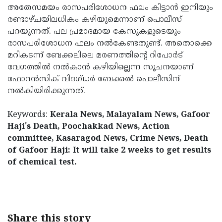
അതേസമയം രാസപരിശോധന ഫലം കിട്ടാന്‍ ഇനിയും
രണ്ടാഴ്ചയിലധികം കഴിയുമെന്നാണ് പൊലീസ്
പറയുന്നത്. പല പ്രമാദമായ കേസുകളുടെയും
രാസപരിശോധന ഫലം നല്‍കേണ്ടതുണ്ട്. അതൊക്കെ
മറികടന്ന് ബേക്കലിലെ മരണത്തിന്റെ റിപോര്‍ട്
വേഗത്തില്‍ നല്‍കാന്‍ കഴിയില്ലെന്ന സൂചനയാണ്
ഫോറന്‍സിക് വിദഗ്ധര്‍ ബേക്കല്‍ പൊലീസിന്
നല്‍കിയിരിക്കുന്നത്.
Keywords:
Kerala News, Malayalam News, Gafoor
Haji's Death, Poochakkad News, Action
committee, Kasaragod News, Crime News, Death
of Gafoor Haji: It will take 2 weeks to get results
of chemical test.
< !- START disable copy paste -->
Share this story