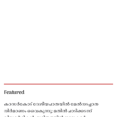
Featured
കാസർകോട് ദേശീയപാതയിൽ മേൽനടപ്പാത
നിർമാണം വൈകുന്നു; മതിൽ ചാടിക്കടന്ന്