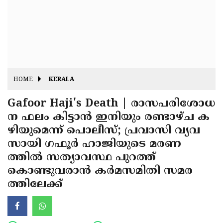
Fitr
May
Day
Eid
Al
Independence
Ad'ha
Day
Onam
HOME
KERALA
J&K
State
Gafoor Haji's Death | രാസപരിശോധ
Haryana
ന ഫലം കിട്ടാൻ ഇനിയും രണ്ടാഴ്ച ക
Assembly
State
Diwali
ഴിയുമെന്ന് പൊലീസ്; പ്രവാസി വ്യവ
Elections
Assembly
Christmas
സായി ഗഫൂർ ഹാജിയുടെ മരണ
Elections
ത്തിൽ സത്യാവസ്ഥ പുറത്ത്
New-
കൊണ്ടുവരാൻ കർമസമിതി സമര
Year
Republic
ത്തിലേക്ക്
Day
Budget
Delhi