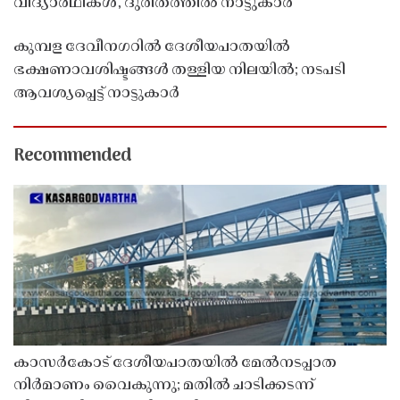
വിദ്യാർഥികൾ, ദുരിതത്തിൽ നാട്ടുകാർ
കുമ്പള ദേവീനഗറിൽ ദേശീയപാതയിൽ
ഭക്ഷണാവശിഷ്ടങ്ങൾ തള്ളിയ നിലയിൽ; നടപടി
ആവശ്യപ്പെട്ട് നാട്ടുകാർ
Recommended
കാസർകോട് ദേശീയപാതയിൽ മേൽനടപ്പാത
നിർമാണം വൈകുന്നു; മതിൽ ചാടിക്കടന്ന്