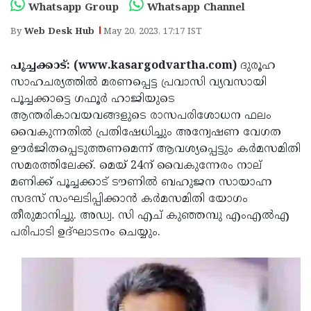
Election
Maha
Whatsapp Group
Whatsapp Channel
Shivarathri
International
By
Web Desk Hub
May 20, 2023, 17:17 IST
Women's
Anti-
പൂച്ചക്കാട്: (www.kasargodvartha.com)
ദുരൂഹ
Day
Drug
Attukal
സാഹചര്യത്തില്‍ മരണപ്പെട്ട പ്രവാസി വ്യവസായി
പൂച്ചക്കാട്ടെ ഗഫൂര്‍ ഹാജിയുടെ
Campaign
Pongala
Holi
ആന്തരികാവയവങ്ങളുടെ രാസപരിശോധന ഫലം
2025
2025
IPL
വൈകുന്നതില്‍ പ്രതിഷേധിച്ചും അന്വേഷണ വേഗത
ഊര്‍ജിതപ്പെടുത്തണമെന്ന് ആവശ്യപ്പെട്ടും കര്‍മസമിതി
2025
Eid
സമരത്തിലേക്ക്. മെയ് 24ന് വൈകുന്നേരം നാല്
Al-
Waqf
മണിക്ക് പൂച്ചക്കാട് ടൗണില്‍ ബഹുജന സായാഹ്ന
സദസ് സംഘടിപ്പിക്കാന്‍ കര്‍മസമിതി യോഗം
Fitr
Bill
Vishu
തീരുമാനിച്ചു. അഡ്വ. സി എച് കുഞ്ഞമ്പു എംഎല്‍എ
2025
Controversy
Festival
Good
പരിപാടി ഉദ്ഘാടനം ചെയ്യും.
2025
Friday
Easter
Observance
Sunday
By-
2025
2025
Election
Bihar