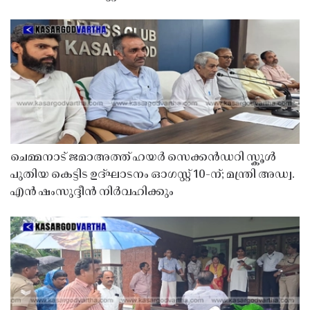
ചെമ്മനാട് ജമാഅത്ത് ഹയർ സെക്കൻഡറി സ്കൂൾ
പുതിയ കെട്ടിട ഉദ്ഘാടനം ഓഗസ്റ്റ് 10-ന്; മന്ത്രി അഡ്വ.
എൻ ഷംസുദ്ദീൻ നിർവഹിക്കും