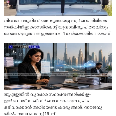
വിദേശത്തുനിന്ന് കൊടുത്തയച്ച സ്വർണം തിരികെ
നൽകിയില്ല; കാസർകോട്ട് യുവാവിനും പിതാവിനും
നേരെ ഗുരുതര ആക്രമണം; 4 പേർക്കെതിരെ കേസ്
യുഎഇയിൽ വ്യാപാര സ്ഥാപനങ്ങൾക്ക് ഇ-
ഇൻവോയ്സിങ് നിർബന്ധമാക്കുന്നു; പിഴ
ഒഴിവാക്കാൻ അറിയേണ്ട കാര്യങ്ങൾ, സൗജന്യ
ശിൽപശാല ഓഗസ്റ്റ് 16-ന്