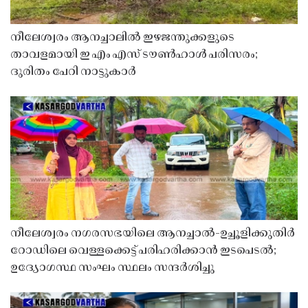
നീലേശ്വരം ആനച്ചാലിൽ ഇഴജന്തുക്കളുടെ
താവളമായി ഇ എം എസ് ടൗൺഹാൾ പരിസരം;
ദുരിതം പേറി നാട്ടുകാർ
നീലേശ്വരം നഗരസഭയിലെ ആനച്ചാൽ-ഉച്ചൂളിക്കുതിർ
റോഡിലെ വെള്ളക്കെട്ട് പരിഹരിക്കാൻ ഇടപെടൽ;
ഉദ്യോഗസ്ഥ സംഘം സ്ഥലം സന്ദർശിച്ചു