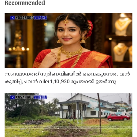
Recommended
സംസ്ഥാനത്ത് സ്വർണവിലയിൽ വൈകുന്നേരം വൻ
കുതിപ്പ്; പവൻ വില 1,10,920 രൂപയായി ഉയർന്നു