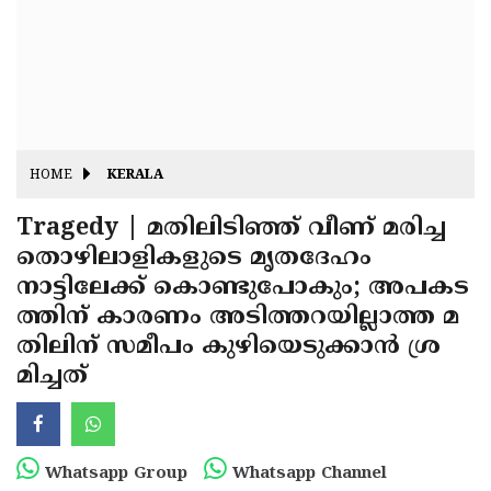
Fitr
May
Day
Eid
Al
Independence
Ad'ha
Day
Onam
HOME
KERALA
J&K
State
Tragedy | മതിലിടിഞ്ഞ് വീണ് മരിച്ച
Haryana
തൊഴിലാളികളുടെ മൃതദേഹം
Assembly
State
Diwali
നാട്ടിലേക്ക് കൊണ്ടുപോകും; അപകട
Elections
Assembly
Christmas
ത്തിന് കാരണം അടിത്തറയില്ലാത്ത മ
Elections
തിലിന് സമീപം കുഴിയെടുക്കാന്‍ ശ്ര
New-
മിച്ചത്
Year
Republic
Day
Budget
Delhi
Whatsapp Group
Whatsapp Channel