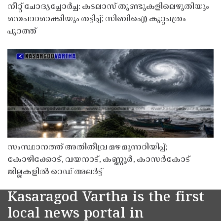
നീറ്റ് ചോദ്യച്ചോർച്ച: കടലാസ് തുണ്ടുകളിലെഴുതിയും
മനഃപാഠമാക്കിയും തട്ടിപ്പ്; സിബിഐ കുറ്റപത്രം
പുറത്ത്
സംസ്ഥാനത്ത് അതിതീവ്ര മഴ മുന്നറിയിപ്പ്;
കോഴിക്കോട്, വയനാട്, കണ്ണൂർ, കാസർകോട്
ജില്ലകളിൽ റെഡ് അലർട്ട്
Kasaragod Vartha is the first
local news portal in