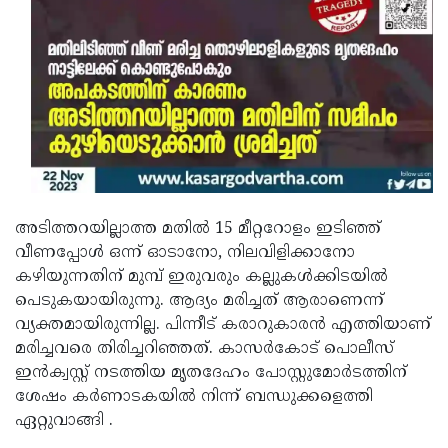
അടിത്തറയില്ലാത്ത മതില്‍ 15 മീറ്ററോളം ഇടിഞ്ഞ്
വീണപ്പോള്‍ ഒന്ന് ഓടാനോ, നിലവിളിക്കാനോ
കഴിയുന്നതിന് മുമ്പ് ഇരുവരും കല്ലുകള്‍ക്കിടയില്‍
പെടുകയായിരുന്നു. ആദ്യം മരിച്ചത് ആരാണെന്ന്
വ്യക്തമായിരുന്നില്ല. പിന്നീട് കരാറുകാരന്‍ എത്തിയാണ്
മരിച്ചവരെ തിരിച്ചറിഞ്ഞത്. കാസര്‍കോട് പൊലീസ്
ഇന്‍ക്വസ്റ്റ് നടത്തിയ മൃതദേഹം പോസ്റ്റുമോര്‍ടത്തിന്
ശേഷം കര്‍ണാടകയില്‍ നിന്ന് ബന്ധുക്കളെത്തി
ഏറ്റുവാങ്ങി .