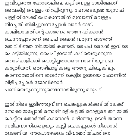
ഇവിടുത്തെ ഹോടെലിലെ കുടിവെള്ള ടാങ്കിലേക്ക്
വൈകിട്ട് വെള്ളം നിറച്ചിരുന്നു. ഹോടെലുടമ യൂസഫ്
പള്ളിയിലേക്ക് പോകുന്നതിന് മുമ്പാണ് വെള്ളം
നിറച്ചത്. തിരിച്ചുവന്നപ്പോള്‍ വാടര്‍ ടാങ്ക്
കാലിയായതിന്റെ കാരണം അന്വേഷിക്കാന്‍
ചെന്നപ്പോഴാണ് പൈപ് ലൈന്‍ വരുന്ന ഭാഗത്ത്
മതിലിടിഞ്ഞ നിലയില്‍ കണ്ടത്. പൈപ് ലൈന്‍ ഇവിടെ
പൊട്ടിയിരുന്നു. പൈപ് ഇടാന്‍ കഴിയെടുക്കുന്ന
തൊഴിലാളികള്‍ പൊട്ടിച്ചതാണെന്നാണ് യൂസഫ്
കരുതിയത്. തൊഴിലാളികളെ അന്വേഷിച്ചെങ്കിലും
കാണാത്തതിനെ തുടര്‍ന്ന് കെട്ടിട ഉടമയെ ഫോണില്‍
വിളിച്ചപ്പോള്‍ ജോലിക്കാര്‍
പണിയെടുക്കുന്നുണ്ടെന്നായിരുന്നു മറുപടി.
ഇതിനിടെ ഇടിഞ്ഞുവീണ ചെങ്കല്ലുകള്‍ക്കടിയിലേക്ക്
നോക്കിയപ്പോള്‍ തൊഴിലാളികളില്‍ ഒരാളുടെ തലയില്‍
കെട്ടിയ തോര്‍ത്ത് കാണാന്‍ കഴിഞ്ഞു. ഉടന്‍ തന്നെ
സമീപവാസികളെയും കൂട്ടി ചെങ്കല്ലുകള്‍ നീക്കാന്‍
തുടങ്ങിയ. അപ്പോഴേക്കും വിവരമറിയിച്ചതിനെ