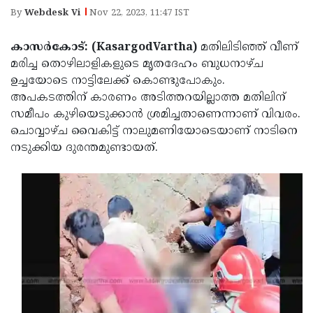
Election
Maha
By
Webdesk Vi
Nov 22, 2023, 11:47 IST
Shivarathri
International
കാസര്‍കോട്: (KasargodVartha)
മതിലിടിഞ്ഞ് വീണ്
Women's
Anti-
മരിച്ച തൊഴിലാളികളുടെ മൃതദേഹം ബുധനാഴ്ച
Day
Drug
ഉച്ചയോടെ നാട്ടിലേക്ക് കൊണ്ടുപോകും.
Attukal
അപകടത്തിന് കാരണം അടിത്തറയില്ലാത്ത മതിലിന്
Campaign
Pongala
Holi
സമീപം കുഴിയെടുക്കാന്‍ ശ്രമിച്ചതാണെന്നാണ് വിവരം.
2025
2025
ചൊവ്വാഴ്ച വൈകിട്ട് നാലുമണിയോടെയാണ് നാടിനെ
IPL
നടുക്കിയ ദുരന്തമുണ്ടായത്.
2025
Eid
Al-
Waqf
Fitr
Bill
Vishu
2025
Controversy
Festival
Good
2025
Friday
Easter
Observance
Sunday
By-
2025
2025
Election
Bihar