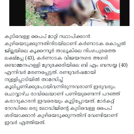
Updates
Assembly
Kerala
Polls
Local
Look
Body
Back
കുടിവെള്ള പൈപ് മാറ്റി സ്ഥാപിക്കാന്‍
Election
2025
കുഴിയെടുക്കുന്നതിനിടയിലാണ് കര്‍ണാടക കൊപ്പല്‍
ജില്ലയിലെ കൂക്കന്നൂര്‍ താലൂകിലെ നിംഗപുരത്തെ
ലക്ഷ്മപ്പ (43), കര്‍ണാടക വിജയനഗര അഗരി
ബൊമ്മനഹള്ളി മുറുക്കേരിയിലെ ബി എം ബസയ്യ (40)
എന്നിവര്‍ മരണപ്പെട്ടത്. രണ്ടുവര്‍ഷമായി
നുള്ളിപ്പാടിയില്‍ താമസിച്ച്
കൂലിപ്പണിക്കുപോയിവന്നിരുന്നവരാണ് ഇരുവരും.
ചൊവ്വാഴ്ച രാവിലെയാണ് പണിയുണ്ടെന്ന് പറഞ്ഞ്
കരാറുകാരന്‍ ഇവരെയും കൂട്ടിപ്പോയത്. മാര്‍കറ്റ്
റോഡിലെ ഒരു ലോഡ്ജിന്റെ കുടിവെള്ള പൈപ്
ശരിയാക്കാന്‍ കുഴിയെടുക്കുന്നതിന് വേണ്ടിയാണ്
ഇവർ എത്തിയത്.