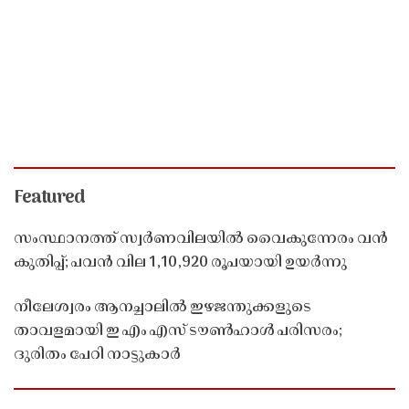
Featured
സംസ്ഥാനത്ത് സ്വർണവിലയിൽ വൈകുന്നേരം വൻ
കുതിപ്പ്; പവൻ വില 1,10,920 രൂപയായി ഉയർന്നു
നീലേശ്വരം ആനച്ചാലിൽ ഇഴജന്തുക്കളുടെ
താവളമായി ഇ എം എസ് ടൗൺഹാൾ പരിസരം;
ദുരിതം പേറി നാട്ടുകാർ