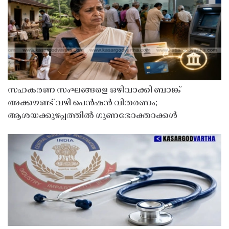
സഹകരണ സംഘങ്ങളെ ഒഴിവാക്കി ബാങ്ക്
അക്കൗണ്ട് വഴി പെൻഷൻ വിതരണം;
ആശയക്കുഴപ്പത്തിൽ ഗുണഭോക്താക്കൾ