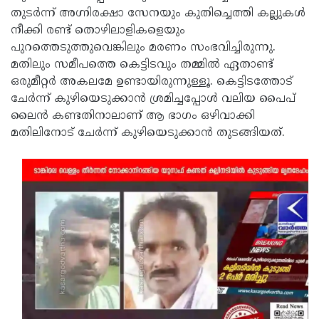
തുടര്‍ന്ന് അഗ്നിരക്ഷാ സേനയും കുതിച്ചെത്തി കല്ലുകള്‍
നീക്കി രണ്ട് തൊഴിലാളികളെയും
പുറത്തെടുത്തുവെങ്കിലും മരണം സംഭവിച്ചിരുന്നു.
മതിലും സമീപത്തെ കെട്ടിടവും തമ്മില്‍ ഏതാണ്ട്
ഒരുമീറ്റര്‍ അകലമേ ഉണ്ടായിരുന്നുള്ളൂ. കെട്ടിടത്തോട്
ചേര്‍ന്ന് കുഴിയെടുക്കാന്‍ ശ്രമിച്ചപ്പോള്‍ വലിയ പൈപ്
ലൈന്‍ കണ്ടതിനാലാണ് ആ ഭാഗം ഒഴിവാക്കി
മതിലിനോട് ചേര്‍ന്ന് കുഴിയെടുക്കാന്‍ തുടങ്ങിയത്.