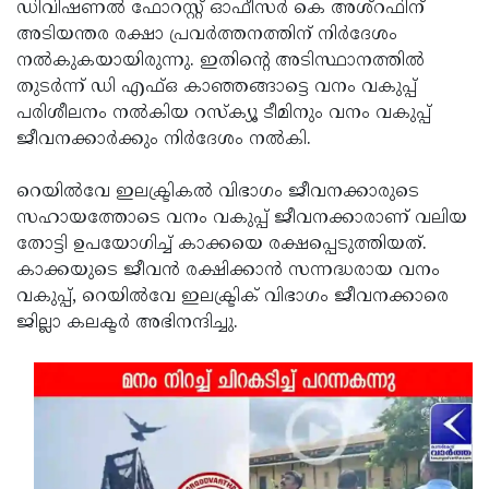
ഡിവിഷണൽ ഫോറസ്റ്റ് ഓഫീസർ കെ അശ്റഫിന്
അടിയന്തര രക്ഷാ പ്രവര്‍ത്തനത്തിന് നിര്‍ദേശം
നല്‍കുകയായിരുന്നു. ഇതിന്റെ അടിസ്ഥാനത്തില്‍
തുടർന്ന് ഡി എഫ്ഒ കാഞ്ഞങ്ങാട്ടെ വനം വകുപ്പ്
പരിശീലനം നൽകിയ റസ്ക്യൂ ടീമിനും വനം വകുപ്പ്
ജീവനക്കാർക്കും നിർദേശം നൽകി.
റെയില്‍വേ ഇലക്ട്രികല്‍ വിഭാഗം ജീവനക്കാരുടെ
സഹായത്തോടെ വനം വകുപ്പ് ജീവനക്കാരാണ് വലിയ
തോട്ടി ഉപയോഗിച്ച് കാക്കയെ രക്ഷപ്പെടുത്തിയത്.
കാക്കയുടെ ജീവൻ രക്ഷിക്കാൻ സന്നദ്ധരായ വനം
വകുപ്പ്, റെയിൽവേ ഇലക്ട്രിക് വിഭാഗം ജീവനക്കാരെ
ജില്ലാ കലക്ടർ അഭിനന്ദിച്ചു.