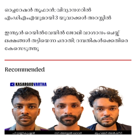
ഓപ്പറേഷൻ തൂഫാൻ; വിദ്യാനഗറിൽ
എംഡിഎംഎയുമായി 3 യുവാക്കൾ അറസ്റ്റിൽ
ഇന്ത്യൻ റെയിൽവേയിൽ ജോലി വാഗ്ദാനം ചെയ്ത്
ലക്ഷങ്ങൾ തട്ടിയെന്ന പരാതി; ദമ്പതികൾക്കെതിരെ
കേസെടുത്തു
Recommended