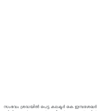
സംഭവം ശ്രദ്ധയില്‍ പെട്ട കലക്ടര്‍ കെ ഇമ്പശേഖർ