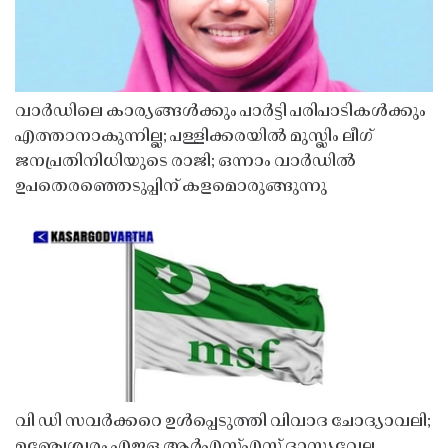
വാർഡിലെ കാര്യങ്ങൾക്കും പാർട്ടി പരിപാടികൾക്കും
എത്താനാകുന്നില്ല; പള്ളിക്കരയിൽ മുസ്ലിം ലീഗ്
ജനപ്രതിനിധിയുടെ രാജി; ഒന്നാം വാർഡിൽ
ഉപതെരഞ്ഞെടുപ്പിന് കളമൊരുങ്ങുന്നു
വി ഡി സവർക്കറെ ഉൾപ്പെടുത്തി വിവാദ ചോദ്യാവലി;
മഞ്ചേശ്വരം എഇഒ ആർഎസ്എസ് ദാസ്യവേല