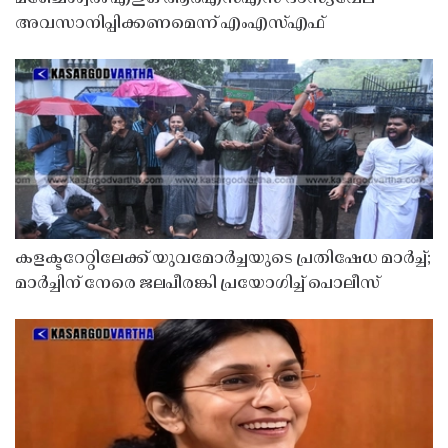
അവസാനിപ്പിക്കണമെന്ന് എംഎസ്എഫ്
കളക്ടറേറ്റിലേക്ക് യുവമോർച്ചയുടെ പ്രതിഷേധ മാർച്ച്;
മാർച്ചിന് നേരെ ജലപീരങ്കി പ്രയോഗിച്ച് പൊലീസ്