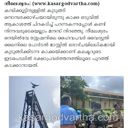
Election
Maha
നീലേശ്വരം: (www.kasargodvartha.com)
കമ്പിക്കൂട്ടിനുള്ളില്‍ കുടുങ്ങി
Shivarathri
International
നൊമ്പരക്കാഴ്ചയായിരുന്നു കാക്ക ഒടുവില്‍
Women's
Anti-
ആകാശത്ത് ചിറകടിച്ച് പറന്നകന്നപ്പോള്‍ കണ്ട്
നിന്നവരുടെയെല്ലാം മനസ് നിറഞ്ഞു. നീലേശ്വരം
Day
Drug
Attukal
റെയില്‍വേ സ്റ്റേഷനിലെ ഹൈവപവര്‍ വൈദ്യുതി
Campaign
Pongala
Holi
ലൈനിലെ പോര്‍ടല്‍ മാസ്റ്റില്‍ ഒരാഴ്ചയിലധികമായി
കുടുങ്ങിക്കിടന്ന കാക്കയ്ക്കാണ് കലക്ടറുടെ
2025
2025
IPL
ഇടപെടലില്‍ രക്ഷാപ്രവര്‍ത്തനത്തിലൂടെ പുറത്ത്
2025
Eid
കടക്കാനായത്.
Al-
Waqf
Fitr
Bill
Vishu
2025
Controversy
Festival
Good
2025
Friday
Easter
Observance
Sunday
By-
2025
2025
Election
Bihar