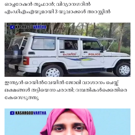
ഓപ്പറേഷൻ തൂഫാൻ; വിദ്യാനഗറിൽ
എംഡിഎംഎയുമായി 3 യുവാക്കൾ അറസ്റ്റിൽ
ഇന്ത്യൻ റെയിൽവേയിൽ ജോലി വാഗ്ദാനം ചെയ്ത്
ലക്ഷങ്ങൾ തട്ടിയെന്ന പരാതി; ദമ്പതികൾക്കെതിരെ
കേസെടുത്തു