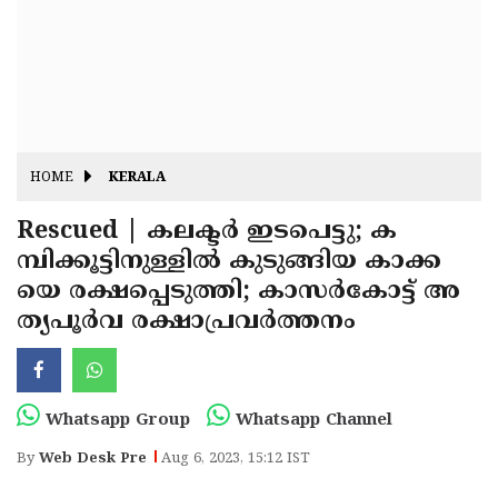
Fitr
May
Day
Eid
Al
Independence
Ad'ha
Day
Onam
HOME
KERALA
J&K
State
Rescued | കലക്ടര്‍ ഇടപെട്ടു; ക
Haryana
മ്പിക്കൂട്ടിനുള്ളില്‍ കുടുങ്ങിയ കാക്ക
Assembly
State
Diwali
യെ രക്ഷപ്പെടുത്തി; കാസര്‍കോട്ട് അ
Elections
Assembly
Christmas
ത്യപൂര്‍വ രക്ഷാപ്രവര്‍ത്തനം
Elections
New-
Year
Republic
Whatsapp Group
Whatsapp Channel
Day
Budget
By
Web Desk Pre
Aug 6, 2023, 15:12 IST
Delhi