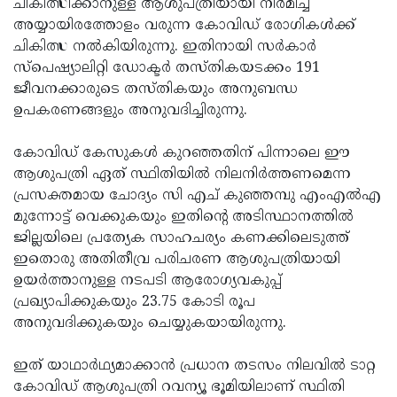
ചികിത്സിക്കാനുള്ള ആശുപത്രിയായി നിര്‍മിച്ച്
അയ്യായിരത്തോളം വരുന്ന കോവിഡ് രോഗികള്‍ക്ക്
ചികിത്സ നല്‍കിയിരുന്നു. ഇതിനായി സര്‍കാര്‍
സ്പെഷ്യാലിറ്റി ഡോക്ടര്‍ തസ്തികയടക്കം 191
ജീവനക്കാരുടെ തസ്തികയും അനുബന്ധ
ഉപകരണങ്ങളും അനുവദിച്ചിരുന്നു.
കോവിഡ് കേസുകള്‍ കുറഞ്ഞതിന് പിന്നാലെ ഈ
ആശുപത്രി ഏത് സ്ഥിതിയില്‍ നിലനിര്‍ത്തണമെന്ന
പ്രസക്തമായ ചോദ്യം സി എച് കുഞ്ഞമ്പു എംഎല്‍എ
മുന്നോട്ട് വെക്കുകയും ഇതിന്റെ അടിസ്ഥാനത്തില്‍
ജില്ലയിലെ പ്രത്യേക സാഹചര്യം കണക്കിലെടുത്ത്
ഇതൊരു അതിതീവ്ര പരിചരണ ആശുപത്രിയായി
ഉയര്‍ത്താനുള്ള നടപടി ആരോഗ്യവകുപ്പ്
പ്രഖ്യാപിക്കുകയും 23.75 കോടി രൂപ
അനുവദിക്കുകയും ചെയ്യുകയായിരുന്നു.
ഇത് യാഥാര്‍ഥ്യമാക്കാന്‍ പ്രധാന തടസം നിലവില്‍ ടാറ്റ
കോവിഡ് ആശുപത്രി റവന്യൂ ഭൂമിയിലാണ് സ്ഥിതി