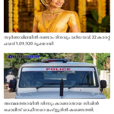
സ്വർണവിലയിൽ രണ്ടാം ദിനവും വർധനവ്; 22 കാരറ്റ്
പവന് 1,09,920 രൂപയായി
അമ്പലത്തറയിൽ നിന്നും കാണാതായ സിവിൽ
പൊലീസ് ഓഫീസറെ മംഗ്ളൂരിൽ കണ്ടെത്തി;