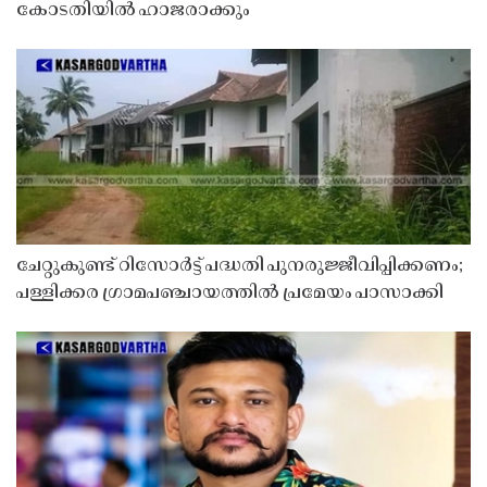
കോടതിയിൽ ഹാജരാക്കും
ചേറ്റുകുണ്ട് റിസോർട്ട് പദ്ധതി പുനരുജ്ജീവിപ്പിക്കണം;
പള്ളിക്കര ഗ്രാമപഞ്ചായത്തിൽ പ്രമേയം പാസാക്കി