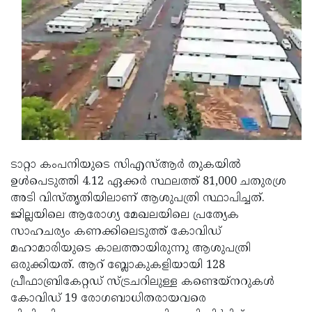
Updates
Assembly
Kerala
Polls
Local
Look
Body
Back
Election
2025
ടാറ്റാ കംപനിയുടെ സിഎസ്ആര്‍ തുകയില്‍
ഉള്‍പെടുത്തി 4.12 ഏക്കര്‍ സ്ഥലത്ത് 81,000 ചതുരശ്ര
അടി വിസ്തൃതിയിലാണ് ആശുപത്രി സ്ഥാപിച്ചത്.
ജില്ലയിലെ ആരോഗ്യ മേഖലയിലെ പ്രത്യേക
സാഹചര്യം കണക്കിലെടുത്ത് കോവിഡ്
മഹാമാരിയുടെ കാലത്തായിരുന്നു ആശുപത്രി
ഒരുക്കിയത്. ആറ് ബ്ലോകുകളിയായി 128
പ്രീഫാബ്രികേറ്റഡ് സ്ട്രചറിലുള്ള കണ്ടെയ്നറുകള്‍
കോവിഡ് 19 രോഗബാധിതരായവരെ