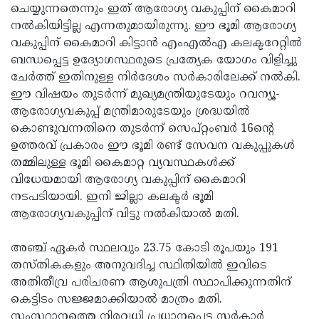
ചെയ്യുന്നതെന്നും ഇത് ആരോഗ്യ വകുപ്പിന് കൈമാറി
നല്‍കിയിട്ടില്ല എന്നതുമായിരുന്നു. ഈ ഭൂമി ആരോഗ്യ
വകുപ്പിന് കൈമാറി കിട്ടാന്‍ എംഎല്‍എ കലക്ടറേറ്റില്‍
ബന്ധപ്പെട്ട ഉദ്യോഗസ്ഥരുടെ പ്രത്യേക യോഗം വിളിച്ചു
ചേര്‍ത്ത് ഇതിനുള്ള നിര്‍ദേശം സര്‍കാരിലേക്ക് നല്‍കി.
ഈ വിഷയം തുടര്‍ന്ന് മുഖ്യമന്ത്രിയുടേയും റവന്യൂ-
ആരോഗ്യവകുപ്പ് മന്ത്രിമാരുടേയും ശ്രദ്ധയില്‍
കൊണ്ടുവന്നതിനെ തുടര്‍ന്ന് സെപ്റ്റംബര്‍ 16ന്റെ
ഉത്തരവ് പ്രകാരം ഈ ഭൂമി രണ്ട് സേവന വകുപ്പുകള്‍
തമ്മിലുള്ള ഭൂമി കൈമാറ്റ വ്യവസ്ഥകള്‍ക്ക്
വിധേയമായി ആരോഗ്യ വകുപ്പിന് കൈമാറി
നടപടിയായി. ഇനി ജില്ലാ കലക്ടര്‍ ഭൂമി
ആരോഗ്യവകുപ്പിന് വിട്ടു നല്‍കിയാല്‍ മതി.
അഞ്ച് ഏകര്‍ സ്ഥലവും 23.75 കോടി രൂപയും 191
തസ്തികകളും അനുവദിച്ച സ്ഥിതിയില്‍ ഇവിടെ
അതിതീവ്ര പരിചരണ ആശുപത്രി സ്ഥാപിക്കുന്നതിന്
കെട്ടിടം സജ്ജമാക്കിയാല്‍ മാത്രം മതി.
സംസ്ഥാനത്തെ നിരവധി പ്രധാനപ്പെട്ട സര്‍കാര്‍