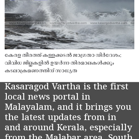
കേരള തീരത്ത് കള്ളക്കടൽ ജാഗ്രതാ നിർദേശം;
വിവിധ ജില്ലകളിൽ ഉയർന്ന തിരമാലകൾക്കും
കടലാക്രമണത്തിന് സാധ്യത
Kasaragod Vartha is the first
local news portal in
Malayalam, and it brings you
the latest updates from in
and around Kerala, especially
from the Malabar area, South