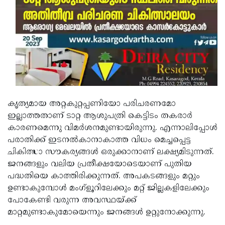
കൃത്യമായ അറ്റകുറ്റപ്പണിയോ പരിചരണമോ
ഇല്ലാത്തതാണ് ടാറ്റ ആശുപത്രി കെട്ടിടം തകരാര്‍
കാരണമെന്നു വിമര്‍ശനമുണ്ടായിരുന്നു. എന്നാലിപ്പോള്‍
പരാതിക്ക് ഇടനല്‍കാനാകാത്ത വിധം മെച്ചപ്പെട്ട
ചികിത്സാ സൗകര്യങ്ങള്‍ ഒരുക്കാനാണ് ലക്ഷ്യമിടുന്നത്.
ജനങ്ങളും വലിയ പ്രതീക്ഷയോടെയാണ് പുതിയ
പദ്ധതിയെ കാത്തിരിക്കുന്നത്. അപകടങ്ങളും മറ്റും
ഉണ്ടാകുമ്പോള്‍ മംഗ്‌ളൂറിലേക്കും മറ്റ് ജില്ലകളിലേക്കും
പോകേണ്ടി വരുന്ന അവസ്ഥയ്ക്ക്
മാറ്റമുണ്ടാകുമോയെന്നും ജനങ്ങള്‍ ഉറ്റുനോക്കുന്നു.