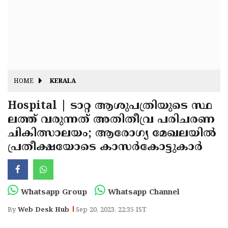
Fitr
May
Day
Eid
Al
Independence
Ad'ha
Day
Onam
HOME
KERALA
J&K
State
Hospital | ടാറ്റ ആശുപത്രിയുടെ സ്ഥ
Haryana
ലത്ത് വരുന്നത് അതിതീവ്ര പരിചരണ
Assembly
State
Diwali
ചികിത്സാലയം; ആരോഗ്യ മേഖലയില്‍
Elections
Assembly
Christmas
പ്രതീക്ഷയോടെ കാസര്‍കോട്ടുകാര്‍
Elections
New-
Year
Republic
Whatsapp Group
Whatsapp Channel
Day
Budget
By
Web Desk Hub
Sep 20, 2023, 22:35 IST
Delhi