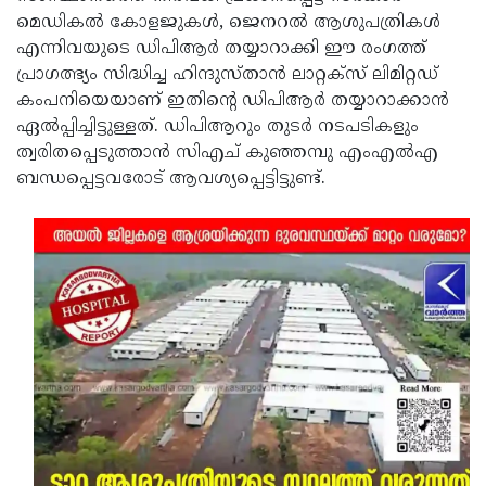
മെഡികല്‍ കോളജുകള്‍, ജെനറല്‍ ആശുപത്രികള്‍
എന്നിവയുടെ ഡിപിആര്‍ തയ്യാറാക്കി ഈ രംഗത്ത്
പ്രാഗത്ഭ്യം സിദ്ധിച്ച ഹിന്ദുസ്താന്‍ ലാറ്റക്സ് ലിമിറ്റഡ്
കംപനിയെയാണ് ഇതിന്റെ ഡിപിആര്‍ തയ്യാറാക്കാന്‍
ഏല്‍പ്പിച്ചിട്ടുള്ളത്. ഡിപിആറും തുടര്‍ നടപടികളും
ത്വരിതപ്പെടുത്താന്‍ സിഎച് കുഞ്ഞമ്പു എംഎല്‍എ
ബന്ധപ്പെട്ടവരോട് ആവശ്യപ്പെട്ടിട്ടുണ്ട്.