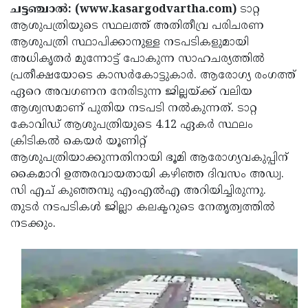
Election
Maha
ചട്ടഞ്ചാല്‍: (www.kasargodvartha.com)
ടാറ്റ
ആശുപത്രിയുടെ സ്ഥലത്ത് അതിതീവ്ര പരിചരണ
Shivarathri
International
ആശുപത്രി സ്ഥാപിക്കാനുള്ള നടപടികളുമായി
Women's
Anti-
അധികൃതര്‍ മുന്നോട്ട് പോകുന്ന സാഹചര്യത്തില്‍
പ്രതീക്ഷയോടെ കാസര്‍കോട്ടുകാര്‍. ആരോഗ്യ രംഗത്ത്
Day
Drug
Attukal
ഏറെ അവഗണന നേരിടുന്ന ജില്ലയ്ക്ക് വലിയ
Campaign
Pongala
Holi
ആശ്വസമാണ് പുതിയ നടപടി നല്‍കുന്നത്. ടാറ്റ
കോവിഡ് ആശുപത്രിയുടെ 4.12 ഏകര്‍ സ്ഥലം
2025
2025
IPL
ക്രിടികല്‍ കെയര്‍ യൂണിറ്റ്
2025
Eid
ആശുപത്രിയാക്കുന്നതിനായി ഭൂമി ആരോഗ്യവകുപ്പിന്
കൈമാറി ഉത്തരവായതായി കഴിഞ്ഞ ദിവസം അഡ്വ.
Al-
Waqf
സി എച് കുഞ്ഞമ്പു എംഎല്‍എ അറിയിച്ചിരുന്നു.
Fitr
Bill
Vishu
തുടര്‍ നടപടികള്‍ ജില്ലാ കലക്ടറുടെ നേതൃത്വത്തില്‍
നടക്കും.
2025
Controversy
Festival
Good
2025
Friday
Easter
Observance
Sunday
By-
2025
2025
Election
Bihar