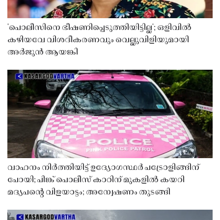
'പൊലീസിനെ ഭീഷണിപ്പെടുത്തിയിട്ടില്ല'; ഒളിവിൽ
കഴിയവേ വിശദീകരണവും വെല്ലുവിളിയുമായി
അർജുൻ ആയങ്കി
വാഹനം നിർത്തിയിട്ട് ഉദ്യോഗസ്ഥർ പട്രോളിങ്ങിന്
പോയി; പിങ്ക് പൊലീസ് കാറിന് മുകളിൽ കയറി
മദ്യപൻ്റെ വിളയാട്ടം; അന്വേഷണം തുടങ്ങി