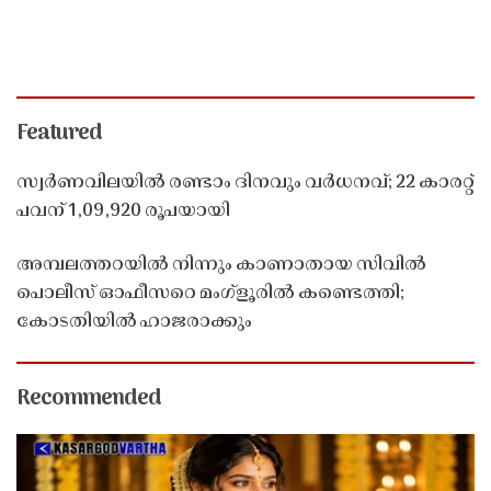
Featured
സ്വർണവിലയിൽ രണ്ടാം ദിനവും വർധനവ്; 22 കാരറ്റ്
പവന് 1,09,920 രൂപയായി
അമ്പലത്തറയിൽ നിന്നും കാണാതായ സിവിൽ
പൊലീസ് ഓഫീസറെ മംഗ്ളൂരിൽ കണ്ടെത്തി;
കോടതിയിൽ ഹാജരാക്കും
Recommended