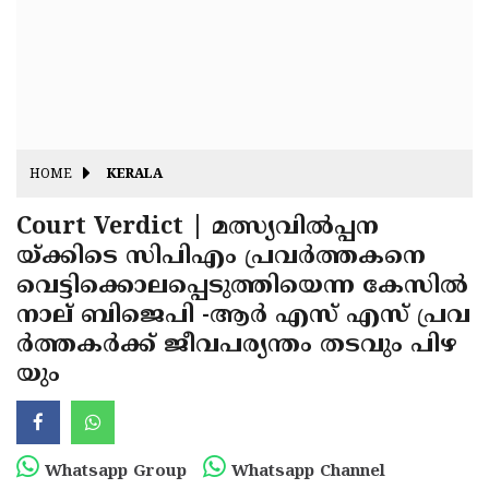
Fitr
May
Day
Eid
Al
Independence
Ad'ha
Day
Onam
HOME
KERALA
J&K
State
Court Verdict | മത്സ്യവില്‍പ്പന
Haryana
യ്ക്കിടെ സിപിഎം പ്രവര്‍ത്തകനെ
Assembly
State
Diwali
വെട്ടിക്കൊലപ്പെടുത്തിയെന്ന കേസില്‍
Elections
Assembly
Christmas
നാല് ബിജെപി -ആര്‍ എസ് എസ് പ്രവ
Elections
ര്‍ത്തകര്‍ക്ക് ജീവപര്യന്തം തടവും പിഴ
New-
യും
Year
Republic
Day
Budget
Delhi
Whatsapp Group
Whatsapp Channel