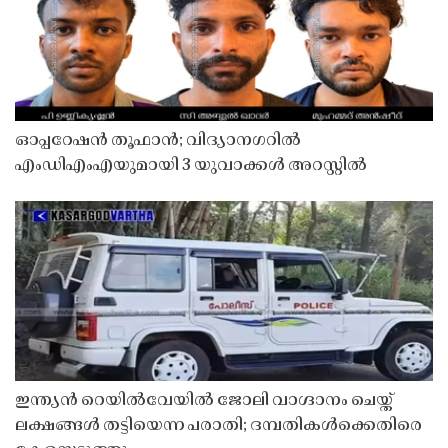
ഓപ്പറേഷൻ തൂഫാൻ; വിദ്യാനഗറിൽ
എംഡിഎംഎയുമായി 3 യുവാക്കൾ അറസ്റ്റിൽ
ഇന്ത്യൻ റെയിൽവേയിൽ ജോലി വാഗ്ദാനം ചെയ്ത്
ലക്ഷങ്ങൾ തട്ടിയെന്ന പരാതി; ദമ്പതികൾക്കെതിരെ