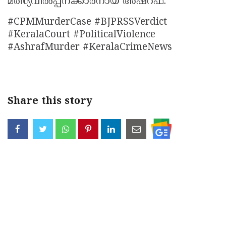
മത്സ്യവില്‍പ്പനക്കാരനായ അഷ്‌റഫ്.
#CPMMurderCase #BJPRSSVerdict
#KeralaCourt #PoliticalViolence
#AshrafMurder #KeralaCrimeNews
Share this story