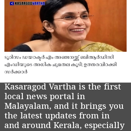
ടൂറിസം ഡയറക്ടർ എം അഞ്ജനയ്ക്ക് ബിആർഡിസി
എംഡിയുടെ അധിക ചുമതല കൂടി; ഉത്തരവിറക്കി
സർക്കാർ
Kasaragod Vartha is the first
local news portal in
Malayalam, and it brings you
the latest updates from in
and around Kerala, especially