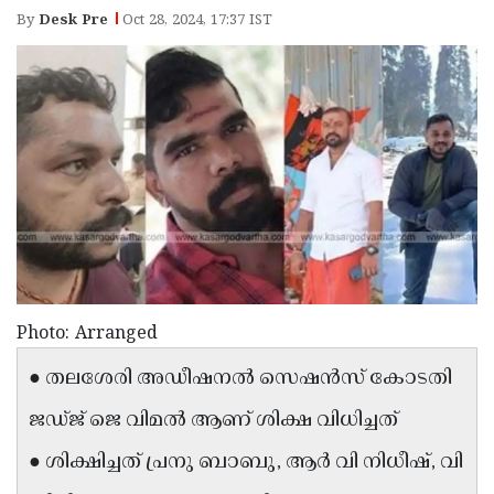
Election
Maha
By
Desk Pre
Oct 28, 2024, 17:37 IST
Shivarathri
International
Women's
Anti-
Day
Drug
Attukal
Campaign
Pongala
Holi
2025
2025
IPL
2025
Eid
Al-
Waqf
Fitr
Bill
Vishu
Photo: Arranged
2025
Controversy
Festival
Good
● തലശേരി അഡീഷനല്‍ സെഷന്‍സ് കോടതി
2025
Friday
Easter
ജഡ്ജ് ജെ വിമല്‍ ആണ് ശിക്ഷ വിധിച്ചത്
Observance
Sunday
By-
● ശിക്ഷിച്ചത് പ്രനു ബാബു, ആര്‍ വി നിധീഷ്, വി
2025
2025
Election
Bihar