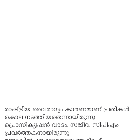
രാഷ്ട്രീയ വൈരാഗ്യം കാരണമാണ് പ്രതികള്‍
കൊല നടത്തിയതെന്നായിരുന്നു
പ്രൊസിക്യൂഷന്‍ വാദം. സജീവ സിപിഎം
പ്രവര്‍ത്തകനായിരുന്നു