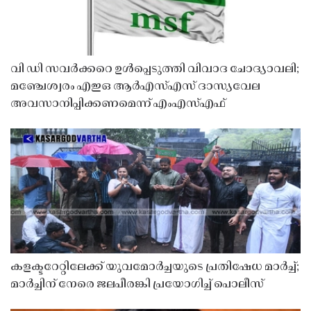
വി ഡി സവർക്കറെ ഉൾപ്പെടുത്തി വിവാദ ചോദ്യാവലി;
മഞ്ചേശ്വരം എഇഒ ആർഎസ്എസ് ദാസ്യവേല
അവസാനിപ്പിക്കണമെന്ന് എംഎസ്എഫ്
കളക്ടറേറ്റിലേക്ക് യുവമോർച്ചയുടെ പ്രതിഷേധ മാർച്ച്;
മാർച്ചിന് നേരെ ജലപീരങ്കി പ്രയോഗിച്ച് പൊലീസ്