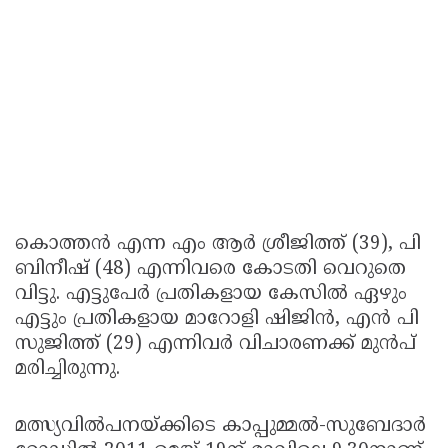
കൊത്തന്‍ എന്ന എം ആര്‍ ശ്രീജിത്ത് (39), പി
ബിനീഷ് (48) എന്നിവരെ കോടതി വെറുതെ
വിട്ടു. എട്ടുപേര്‍ പ്രതികളായ കേസില്‍ ഏഴും
എട്ടും പ്രതികളായ മാറോളി ഷിജിന്‍, എന്‍ പി
സുജിത്ത് (29) എന്നിവര്‍ വിചാരണക്ക് മുന്‍പ്
മരിച്ചിരുന്നു.
മത്സ്യവില്‍പനയ്ക്കിടെ കാപ്പുമ്മല്‍-സുബേദാര്‍