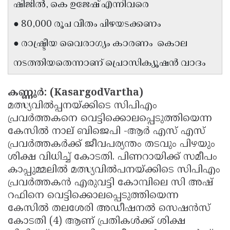
ഷിജില്‍, കെ ഉജേഷ് എന്നിവരെ
Updates
Assembly
Kerala
● 80,000 രൂപ വീതം പിഴയടക്കണം
Polls
Local
Look
● രാഷ്ട്രീയ വൈരാഗ്യം കാരണം കൊല
Body
Back
നടത്തിയതെന്നാണ് പ്രൊസിക്യൂഷന്‍ വാദം
Election
2025
കണ്ണൂര്‍: (KasargodVartha)
മത്സ്യവില്‍പ്പനയ്ക്കിടെ സിപിഎം
പ്രവര്‍ത്തകനെ വെട്ടിക്കൊലപ്പെടുത്തിയെന്ന
കേസില്‍ നാല് ബിജെപി -ആര്‍ എസ് എസ്
പ്രവര്‍ത്തകര്‍ക്ക് ജീവപര്യന്തം തടവും പിഴയും
ശിക്ഷ വിധിച്ച് കോടതി. പിണറായിക്ക് സമീപം
കാപ്പുമ്മലില്‍ മത്സ്യവില്‍പനയ്ക്കിടെ സിപിഎം
പ്രവര്‍ത്തകന്‍ എരുവട്ടി കോമ്പിലെ സി അഷ്
റഫിനെ വെട്ടിക്കൊലപ്പെടുത്തിയെന്ന
കേസില്‍ തലശേരി അഡീഷനല്‍ സെഷന്‍സ്
കോടതി (4) ആണ് പ്രതികള്‍ക്ക് ശിക്ഷ