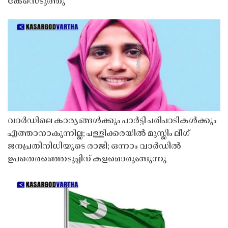
കേസെടുത്തു
വാർഡിലെ കാര്യങ്ങൾക്കും പാർട്ടി പരിപാടികൾക്കും
എത്താനാകുന്നില്ല; പള്ളിക്കരയിൽ മുസ്ലിം ലീഗ്
ജനപ്രതിനിധിയുടെ രാജി; ഒന്നാം വാർഡിൽ
ഉപതെരഞ്ഞെടുപ്പിന് കളമൊരുങ്ങുന്നു