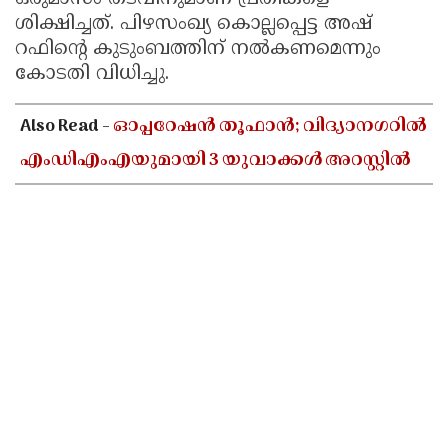
ശിക്ഷിച്ചത്. പിഴസംഖ്യ കൊല്ലപ്പെട്ട അഷ്
റഫിന്റെ കുടുംബത്തിന് നല്‍കണമെന്നും
കോടതി വിധിച്ചു.
Also Read -
ഓപ്പറേഷൻ തൂഫാൻ; വിദ്യാനഗറിൽ
എംഡിഎംഎയുമായി 3 യുവാക്കൾ അറസ്റ്റിൽ