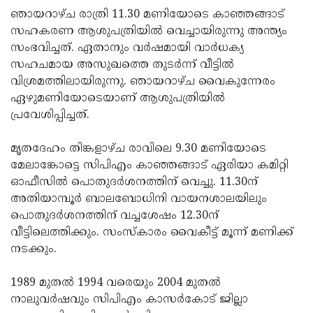
ഞായറാഴ്‌ച രാത്രി 11.30 മണിയോടെ കാഞ്ഞങ്ങാട്
Updates
Assembly
Kerala
സഹകരണ ആശുപത്രിയിൽ വെച്ചായിരുന്നു അന്ത്യം
Polls
Local
Look
സംഭവിച്ചത്. ഏതാനും വർഷമായി വാർധക്യ
സഹചമായ അസുഖത്തെ തുടർന്ന് വീട്ടിൽ
Body
Back
വിശ്രമത്തിലായിരുന്നു. ഞായറാഴ്ച വൈകുന്നേരം
Election
2025
ഏഴുമണിയോടെയാണ് ആശുപത്രിയിൽ
പ്രവേശിപ്പിച്ചത്.
മൃതദേഹം തിങ്കളാഴ്ച രാവിലെ 9.30 മണിയോടെ
മേലാങ്കോട്ടെ സിപിഎം കാഞ്ഞങ്ങാട് ഏരിയാ കമിറ്റി
ഓഫീസിൽ പൊതുദർശനത്തിന് വെച്ചു. 11.30ന്
അതിയാമ്പൂർ ബാലബോധിനി വായനശാലയിലും
പൊതുദർശനത്തിന് വച്ചശേഷം 12.30ന്
വീട്ടിലെത്തിക്കും. സംസ്കാരം വൈകീട്ട് മൂന്ന് മണിക്ക്
നടക്കും.
1989 മുതൽ 1994 വരെയും 2004 മുതൽ
നാലുവർഷവും സിപിഎം കാസർകോട് ജില്ലാ