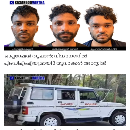
ഓപ്പറേഷൻ തൂഫാൻ; വിദ്യാനഗറിൽ
എംഡിഎംഎയുമായി 3 യുവാക്കൾ അറസ്റ്റിൽ