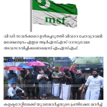
വി ഡി സവർക്കറെ ഉൾപ്പെടുത്തി വിവാദ ചോദ്യാവലി;
മഞ്ചേശ്വരം എഇഒ ആർഎസ്എസ് ദാസ്യവേല
അവസാനിപ്പിക്കണമെന്ന് എംഎസ്എഫ്
കളക്ടറേറ്റിലേക്ക് യുവമോർച്ചയുടെ പ്രതിഷേധ മാർച്ച്;