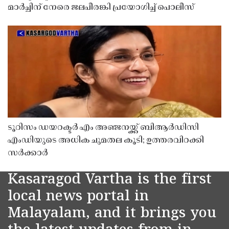
മാർച്ചിന് നേരെ ജലപീരങ്കി പ്രയോഗിച്ച് പൊലീസ്
ടൂറിസം ഡയറക്ടർ എം അഞ്ജനയ്ക്ക് ബിആർഡിസി
എംഡിയുടെ അധിക ചുമതല കൂടി; ഉത്തരവിറക്കി
സർക്കാർ
Kasaragod Vartha is the first
local news portal in
Malayalam, and it brings you