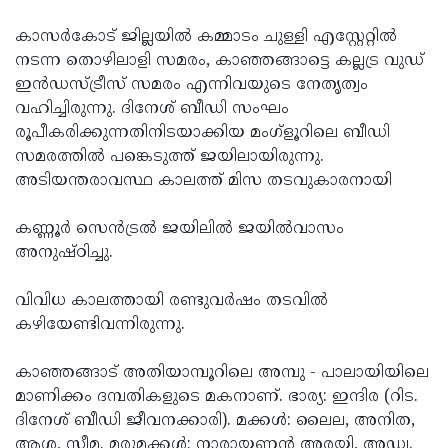
കാസർകോട് ജില്ലയിൽ കമ്മാടം ചുള്ളി എ‌സ്റ്റേറ്റിൽ
നടന്ന തൊഴിലാളി സമരം, കാഞ്ഞങ്ങാട്ടെ കല്ലട്ര വുഡ്
ഇൻഡസ്ട്രീസ് സമരം എന്നിവയുടെ നേതൃത്വം
വഹിച്ചിരുന്നു. ദിനേശ് ബീഡി സംഘം
രൂപീകരിക്കുന്നതിനിടയാക്കിയ മംഗ്ളൂറിലെ ബീഡി
സമരത്തിൽ പങ്കെടുത്ത് ജയിലായിരുന്നു.
അടിയന്തരാവസ്ഥ കാലത്ത് മിസ തടവുകാരനായി
കണ്ണൂർ സെൻട്രൽ ജയിലിൽ ജയിൽവാസം
അനുഷ്ഠിച്ചു.
വിവിധ കാലത്തായി രണ്ടുവർഷം തടവിൽ
കഴിയേണ്ടിവന്നിരുന്നു.
കാഞ്ഞങ്ങാട് അതിയാമ്പൂറിലെ അമ്പു - പാലായിയിലെ
മാണിക്കം ദമ്പതികളുടെ മകനാണ്. ഭാര്യ: ഇന്ദിര (റിട.
ദിനേശ് ബീഡി ജീവനക്കാരി). മക്കൾ: ലൈല, അനിത,
ആശ, സീമ. മരുമക്കൾ: നാരായണൻ അരയി, അഡ്വ.