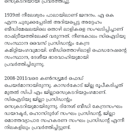
സെക്രടറിയായി പ്രവർത്തിച്ചു.
1939ൽ നീലേശ്വരം പാലായിലാണ് ജനനം. എ കെ
എന്ന ചുരുക്കപ്പേരിൽ അറിയപ്പെട്ട അദ്ദേഹം
ബീഡിമേഖലയിലെ തൊഴി ലാളികളെ സംഘടിപ്പിച്ചാണ്
രാഷ്ട്രീയത്തിലേക്ക് വരുന്നത്. നീണ്ടകാലം സിഐടിയു
സംസ്ഥാന വൈസ് പ്രസിഡന്റും കേന്ദ്ര
കമിറ്റിയംഗവുമായി. ബീഡിത്തൊഴിലാളി ഫെഡറേഷൻ്റെ
സംസ്ഥാന, ദേശീയ ഭാരവാഹിയുമായി
പ്രവർത്തിച്ചിരുന്നു.
2008-2011വരെ കൺസ്യൂമർ ഫെഡ്
ചെയർമാനായിരുന്നു. കാസർകോട് ജില്ല രൂപീകരിച്ചത്
മുതൽ സിപി എം ജില്ലാസെക്രടറിയറ്റംഗമാണ്.
സിഐടിയു ജില്ലാ പ്രസിഡന്റും
സെക്രടറിയുമായിരുന്നു. ദിനേശ് ബീഡി കേന്ദ്രസംഘം
ഡയറക്ടർ, ഹൊസ്‌ദുർഗ് സംഘം പ്രസിഡന്റ്, ജില്ലാ
മൊത്തവ്യാപാര സഹകരണ സംഘം പ്രസിഡന്റ് എന്നീ
നിലകളിലും പ്രവർത്തിച്ചിട്ടുണ്ട്.