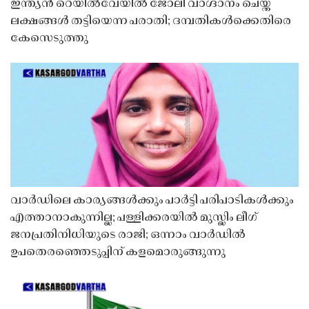
ഇന്ത്യൻ റെയിൽവേയിൽ ജോലി വാഗ്ദാനം ചെയ്ത്
ലക്ഷങ്ങൾ തട്ടിയെന്ന പരാതി; ദമ്പതികൾക്കെതിരെ
കേസെടുത്തു
വാർഡിലെ കാര്യങ്ങൾക്കും പാർട്ടി പരിപാടികൾക്കും
എത്താനാകുന്നില്ല; പള്ളിക്കരയിൽ മുസ്ലിം ലീഗ്
ജനപ്രതിനിധിയുടെ രാജി; ഒന്നാം വാർഡിൽ
ഉപതെരഞ്ഞെടുപ്പിന് കളമൊരുങ്ങുന്നു