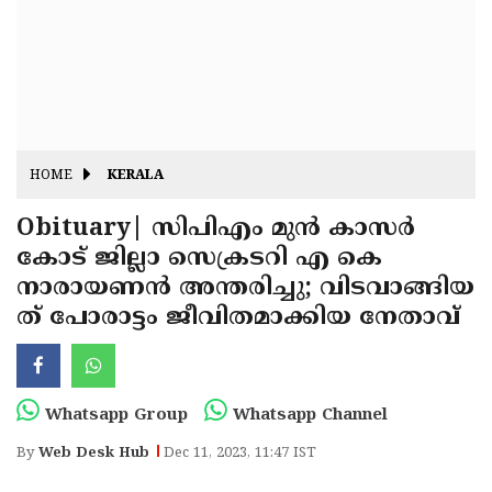
Fitr
May
Day
Eid
Al
Independence
Ad'ha
Day
Onam
HOME
KERALA
J&K
State
Obituary| സിപിഎം മുൻ കാസർ
Haryana
കോട് ജില്ലാ സെക്രടറി എ കെ
Assembly
State
Diwali
നാരായണൻ അന്തരിച്ചു; വിടവാങ്ങിയ
Elections
Assembly
Christmas
ത് പോരാട്ടം ജീവിതമാക്കിയ നേതാവ്
Elections
New-
Year
Republic
Whatsapp Group
Whatsapp Channel
Day
Budget
By
Web Desk Hub
Dec 11, 2023, 11:47 IST
Delhi