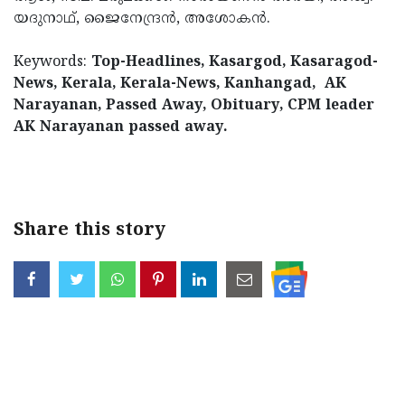
യദുനാഥ്, ജൈനേന്ദ്രൻ, അശോകൻ.
Keywords:
Top-Headlines, Kasargod, Kasaragod-
News, Kerala, Kerala-News, Kanhangad, AK
Narayanan, Passed Away, Obituary, CPM leader
AK Narayanan passed away.
< !- START disable
copy paste -->
Share this story