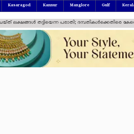
Kasaragod
Kannur
Manglore
Gulf
Keral