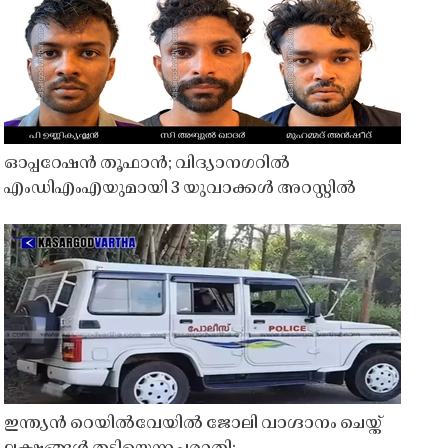
ഓപ്പറേഷൻ തൂഫാൻ; വിദ്യാനഗറിൽ
എംഡിഎംഎയുമായി 3 യുവാക്കൾ അറസ്റ്റിൽ
ഇന്ത്യൻ റെയിൽവേയിൽ ജോലി വാഗ്ദാനം ചെയ്ത്