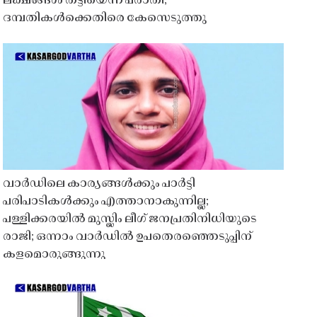
ലക്ഷങ്ങൾ തട്ടിയെന്ന പരാതി;
ദമ്പതികൾക്കെതിരെ കേസെടുത്തു
വാർഡിലെ കാര്യങ്ങൾക്കും പാർട്ടി
പരിപാടികൾക്കും എത്താനാകുന്നില്ല;
പള്ളിക്കരയിൽ മുസ്ലിം ലീഗ് ജനപ്രതിനിധിയുടെ
രാജി; ഒന്നാം വാർഡിൽ ഉപതെരഞ്ഞെടുപ്പിന്
കളമൊരുങ്ങുന്നു