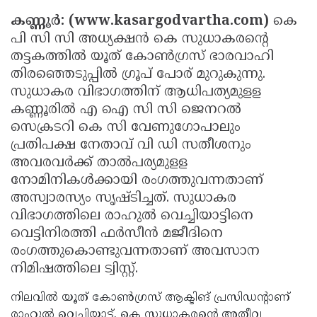
Election
Maha
കണ്ണൂര്‍: (www.kasargodvartha.com)
കെ
Shivarathri
International
പി സി സി അധ്യക്ഷന്‍ കെ സുധാകരന്റെ
തട്ടകത്തില്‍ യൂത് കോണ്‍ഗ്രസ് ഭാരവാഹി
Women's
Anti-
തിരഞ്ഞെടുപ്പില്‍ ഗ്രൂപ് പോര് മുറുകുന്നു.
Day
Drug
Attukal
സുധാകര വിഭാഗത്തിന് ആധിപത്യമുളള
Campaign
Pongala
Holi
കണ്ണൂരില്‍ എ ഐ സി സി ജെനറല്‍
സെക്രടറി കെ സി വേണുഗോപാലും
2025
2025
IPL
പ്രതിപക്ഷ നേതാവ് വി ഡി സതീശനും
2025
Eid
അവരവര്‍ക്ക് താല്‍പര്യമുളള
നോമിനികള്‍ക്കായി രംഗത്തുവന്നതാണ്
Al-
Waqf
അസ്വാരസ്യം സൃഷ്ടിച്ചത്. സുധാകര
Fitr
Bill
Vishu
വിഭാഗത്തിലെ രാഹുല്‍ വെച്ചിയാട്ടിനെ
2025
വെട്ടിനിരത്തി ഫര്‍സീന്‍ മജീദിനെ
Controversy
Festival
Good
രംഗത്തുകൊണ്ടുവന്നതാണ് അവസാന
2025
Friday
Easter
നിമിഷത്തിലെ ട്വിസ്റ്റ്.
Observance
Sunday
By-
നിലവില്‍ യൂത് കോണ്‍ഗ്രസ് ആക്ടിങ് പ്രസിഡന്റാണ്
2025
2025
Election
Bihar
രാഹുല്‍ വെച്ചിയാട്ട്. കെ സുധാകരന്റെ അതീവ