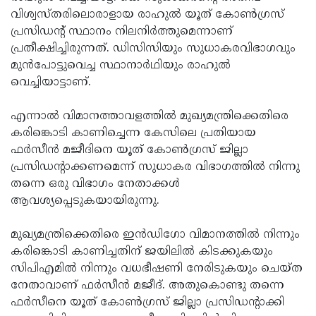
വിശ്വസ്തരിലൊരാളായ രാഹുല്‍ യൂത് കോണ്‍ഗ്രസ്
Updates
Assembly
Kerala
പ്രസിഡന്റ് സ്ഥാനം നിലനിര്‍ത്തുമെന്നാണ്
Polls
Local
Look
പ്രതീക്ഷിച്ചിരുന്നത്. ഡിസിസിയും സുധാകരവിഭാഗവും
മുന്‍പോട്ടുവെച്ച സ്ഥാനാര്‍ഥിയും രാഹുല്‍
Body
Back
വെച്ചിയാട്ടാണ്.
Election
2025
എന്നാല്‍ വിമാനത്താവളത്തില്‍ മുഖ്യമന്ത്രിക്കെതിരെ
കരിങ്കൊടി കാണിച്ചെന്ന കേസിലെ പ്രതിയായ
ഫര്‍സീന്‍ മജീദിനെ യൂത് കോണ്‍ഗ്രസ് ജില്ലാ
പ്രസിഡന്റാക്കണമെന്ന് സുധാകര വിഭാഗത്തില്‍ നിന്നു
തന്നെ ഒരു വിഭാഗം നേതാക്കള്‍
ആവശ്യപ്പെടുകയായിരുന്നു.
മുഖ്യമന്ത്രിക്കെതിരെ ഇന്‍ഡിഗോ വിമാനത്തില്‍ നിന്നും
കരിങ്കൊടി കാണിച്ചതിന് ജയിലില്‍ കിടക്കുകയും
സിപിഎമില്‍ നിന്നും വധഭീഷണി നേരിടുകയും ചെയ്ത
നേതാവാണ് ഫര്‍സീന്‍ മജീദ്. അതുകൊണ്ടു തന്നെ
ഫര്‍സീനെ യൂത് കോണ്‍ഗ്രസ് ജില്ലാ പ്രസിഡന്റാക്കി