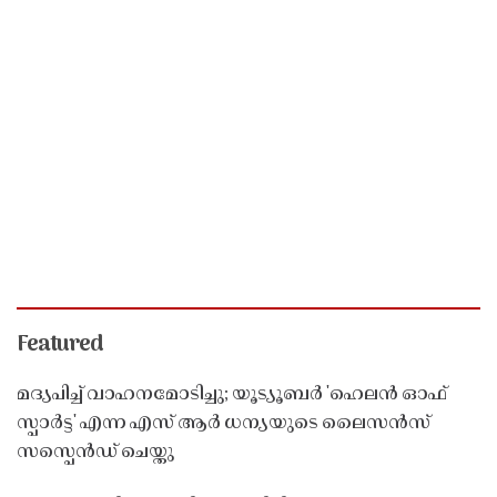
Featured
മദ്യപിച്ച് വാഹനമോടിച്ചു; യൂട്യൂബർ 'ഹെലൻ ഓഫ്
സ്പാർട്ട' എന്ന എസ് ആർ ധന്യയുടെ ലൈസൻസ്
സസ്പെൻഡ് ചെയ്തു ​​​​​​​