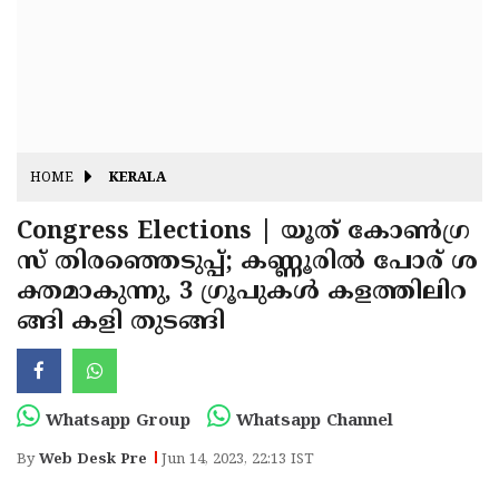
Fitr
May
Day
Eid
Al
Independence
Ad'ha
Day
Onam
HOME
KERALA
J&K
State
Congress Elections | യൂത് കോണ്‍ഗ്ര
Haryana
സ് തിരഞ്ഞെടുപ്പ്; കണ്ണൂരില്‍ പോര് ശ
Assembly
State
Diwali
ക്തമാകുന്നു, 3 ഗ്രൂപുകള്‍ കളത്തിലിറ
Elections
Assembly
Christmas
ങ്ങി കളി തുടങ്ങി
Elections
New-
Year
Republic
Whatsapp Group
Whatsapp Channel
Day
Budget
By
Web Desk Pre
Jun 14, 2023, 22:13 IST
Delhi