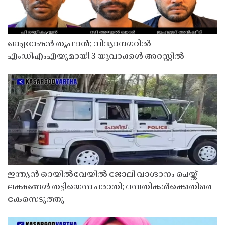
ഓപ്പറേഷൻ തൂഫാൻ; വിദ്യാനഗറിൽ
എംഡിഎംഎയുമായി 3 യുവാക്കൾ അറസ്റ്റിൽ
ഇന്ത്യൻ റെയിൽവേയിൽ ജോലി വാഗ്ദാനം ചെയ്ത്
ലക്ഷങ്ങൾ തട്ടിയെന്ന പരാതി; ദമ്പതികൾക്കെതിരെ
കേസെടുത്തു