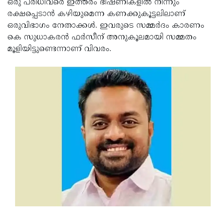
ഒരു പരിധിവരെ ഇത്തരം ഭീഷണികളില്‍ നിന്നും
രക്ഷപ്പെടാന്‍ കഴിയുമെന്ന കണക്കുകൂട്ടലിലാണ്
ഒരുവിഭാഗം നേതാക്കള്‍. ഇവരുടെ സമ്മര്‍ദം കാരണം
കെ സുധാകരന്‍ ഫര്‍സീന് അനുകൂലമായി സമ്മതം
മൂളിയിട്ടുണ്ടെന്നാണ് വിവരം.