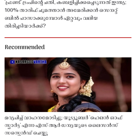
'ഫ്രണ്ട്' ട്രംപിന്റെ ചതി, കബളിപ്പിക്കപ്പെടുന്നത് ഇന്ത്യ;
100% താരിഫ് ചുമത്താൻ അമേരിക്കൻ സെനറ്റ്
ബിൽ പാസാക്കുമ്പോൾ ഏറ്റവും വലിയ
തിരിച്ചടിയാർക്ക്?
Recommended
മദ്യപിച്ച് വാഹനമോടിച്ചു; യൂട്യൂബർ 'ഹെലൻ ഓഫ്
സ്പാർട്ട' എന്ന എസ് ആർ ധന്യയുടെ ലൈസൻസ്
സസ്പെൻഡ് ചെയ്തു ​​​​​​​