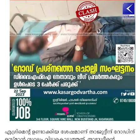
എഗ്രിമെന്റ് ഉണ്ടാക്കിയ ശേഷമാണ് താജുദ്ദീന് റോഡിന്
ഉസ്മാന്‍ സ്ഥലം വിട്ടുകൊടുത്തത്. താജുദ്ദീന്റെ