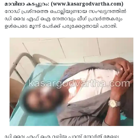
Election
Maha
മാവിലാ കടപ്പുറം: (www.kasargodvartha.com)
റോഡ് പ്രശ്‌നത്തെ ചൊല്ലിയുണ്ടായ സംഘട്ടനത്തില്‍
Shivarathri
International
ഡി വൈ എഫ് ഐ നേതാവും ലീഗ് പ്രവര്‍ത്തകരും
Women's
Anti-
ഉള്‍പെടെ മൂന്ന് പേര്‍ക്ക് പരുക്കേറ്റതായി പരാതി.
Day
Drug
Attukal
Campaign
Pongala
Holi
2025
2025
IPL
2025
Eid
Al-
Waqf
Fitr
Bill
Vishu
2025
Controversy
Festival
Good
2025
Friday
Easter
Observance
Sunday
By-
2025
2025
Election
Bihar
ഡി വൈ എഫ് ഐ വലിയ പറമ്പ് നോര്‍ത് മേഖല