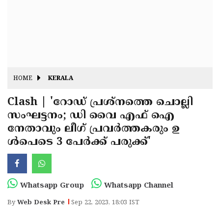
Fitr
May
Day
Eid
Al
Independence
Ad'ha
Day
Onam
HOME
KERALA
J&K
State
Clash | 'റോഡ് പ്രശ്‌നത്തെ ചൊല്ലി
Haryana
സംഘട്ടനം; ഡി വൈ എഫ് ഐ
Assembly
State
Diwali
നേതാവും ലീഗ് പ്രവര്‍ത്തകരും ഉ
Elections
Assembly
Christmas
ള്‍പെടെ 3 പേര്‍ക്ക് പരുക്ക്'
Elections
New-
Year
Republic
Whatsapp Group
Whatsapp Channel
Day
Budget
By
Web Desk Pre
Sep 22, 2023, 18:03 IST
Delhi