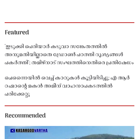
Featured
'ഇടുക്കി പെരിയാർ കടുവാ സങ്കേതത്തിൽ
അനുമതിയില്ലാതെ ഡ്രോൺ പറത്തി ദൃശ്യങ്ങൾ
പകർത്തി'; തമിഴ്നാട് സംഘത്തിനെതിരെ പ്രതിഷേധം
ചെന്നൈയിൽ വെച്ച് കാറുകൾ കൂട്ടിയിടിച്ചു; എ ആർ
റഹ്മാൻ്റെ മകൻ അമീന് വാഹനാപകടത്തിൽ
പരിക്കേറ്റു
Recommended