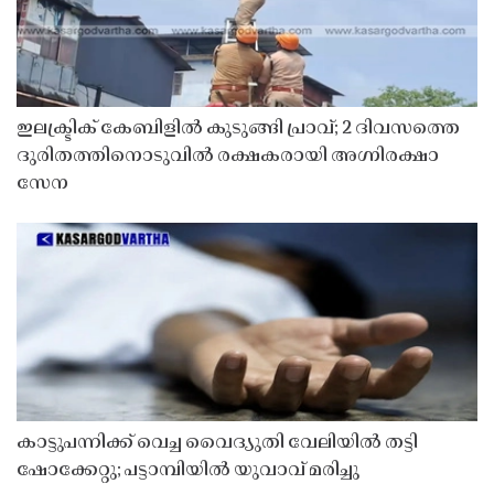
ഇലക്ട്രിക് കേബിളിൽ കുടുങ്ങി പ്രാവ്; 2 ദിവസത്തെ
ദുരിതത്തിനൊടുവിൽ രക്ഷകരായി അഗ്നിരക്ഷാ
സേന
കാട്ടുപന്നിക്ക് വെച്ച വൈദ്യുതി വേലിയിൽ തട്ടി
ഷോക്കേറ്റു; പട്ടാമ്പിയിൽ യുവാവ് മരിച്ചു