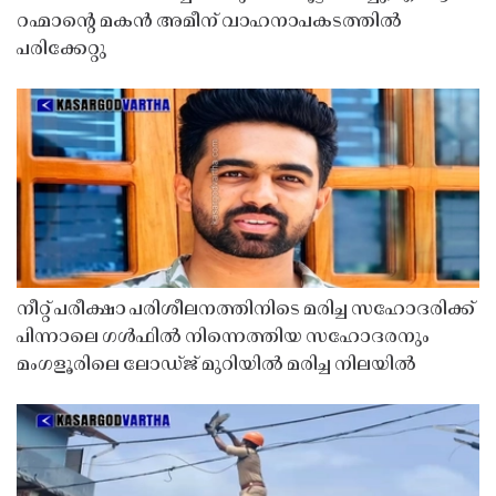
റഹ്മാൻ്റെ മകൻ അമീന് വാഹനാപകടത്തിൽ
പരിക്കേറ്റു
നീറ്റ് പരീക്ഷാ പരിശീലനത്തിനിടെ മരിച്ച സഹോദരിക്ക്
പിന്നാലെ ഗൾഫിൽ നിന്നെത്തിയ സഹോദരനും
മംഗളൂരിലെ ലോഡ്ജ് മുറിയിൽ മരിച്ച നിലയിൽ