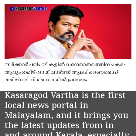
സർക്കാർ പരിപാടികളിൽ വന്ദേമാതരത്തിന് പകരം
ആദ്യം തമിഴ് തായ് വാഴ്ത്ത് ആലപിക്കണമെന്ന്
തമിഴ്നാട് നിയമസഭയിൽ പ്രമേയം
Kasaragod Vartha is the first
local news portal in
Malayalam, and it brings you
the latest updates from in