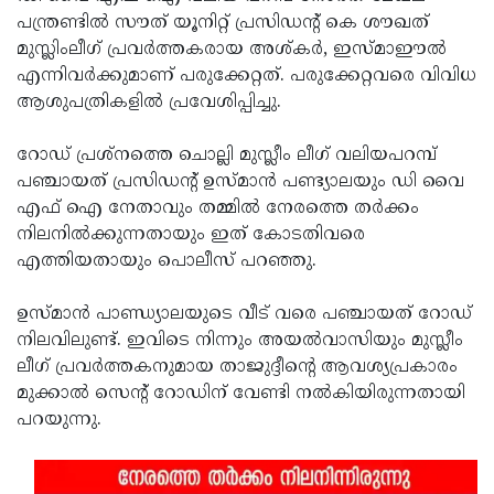
പന്ത്രണ്ടില്‍ സൗത് യൂനിറ്റ് പ്രസിഡന്റ് കെ ശൗഖത്
Updates
Assembly
Kerala
മുസ്ലിംലീഗ് പ്രവര്‍ത്തകരായ അശ്കര്‍, ഇസ്മാഈല്‍
Polls
Local
Look
എന്നിവര്‍ക്കുമാണ് പരുക്കേറ്റത്. പരുക്കേറ്റവരെ വിവിധ
ആശുപത്രികളില്‍ പ്രവേശിപ്പിച്ചു.
Body
Back
Election
2025
റോഡ് പ്രശ്‌നത്തെ ചൊല്ലി മുസ്ലീം ലീഗ് വലിയപറമ്പ്
പഞ്ചായത് പ്രസിഡന്റ് ഉസ്മാന്‍ പണ്ട്യാലയും ഡി വൈ
എഫ് ഐ നേതാവും തമ്മില്‍ നേരത്തെ തര്‍ക്കം
നിലനില്‍ക്കുന്നതായും ഇത് കോടതിവരെ
എത്തിയതായും പൊലീസ് പറഞ്ഞു.
ഉസ്മാന്‍ പാണ്ഡ്യാലയുടെ വീട് വരെ പഞ്ചായത് റോഡ്
നിലവിലുണ്ട്. ഇവിടെ നിന്നും അയല്‍വാസിയും മുസ്ലീം
ലീഗ് പ്രവര്‍ത്തകനുമായ താജുദ്ദീന്റെ ആവശ്യപ്രകാരം
മുക്കാല്‍ സെന്റ് റോഡിന് വേണ്ടി നല്‍കിയിരുന്നതായി
പറയുന്നു.