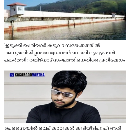
'ഇടുക്കി പെരിയാർ കടുവാ സങ്കേതത്തിൽ
അനുമതിയില്ലാതെ ഡ്രോൺ പറത്തി ദൃശ്യങ്ങൾ
പകർത്തി'; തമിഴ്നാട് സംഘത്തിനെതിരെ പ്രതിഷേധം
ചെന്നൈയിൽ വെച്ച് കാറുകൾ കൂട്ടിയിടിച്ചു; എ ആർ