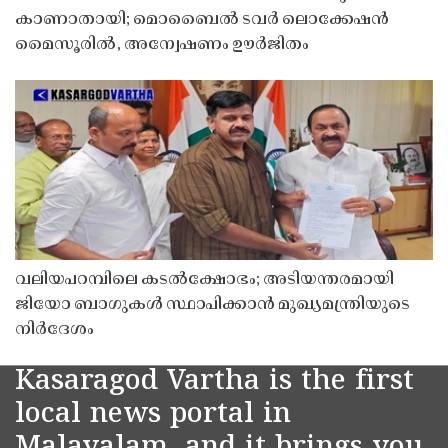
കാണാതായി; മൊബൈൽ ടവർ ലൊക്കേഷൻ
മൈസൂരിൽ, അന്വേഷണം ഊർജിതം
വലിയപറമ്പിലെ കടൽക്ഷോഭം; അടിയന്തരമായി
ജിയോ ബാഗുകൾ സ്ഥാപിക്കാൻ മുഖ്യമന്ത്രിയുടെ
നിർദേശം
Kasaragod Vartha is the first
local news portal in