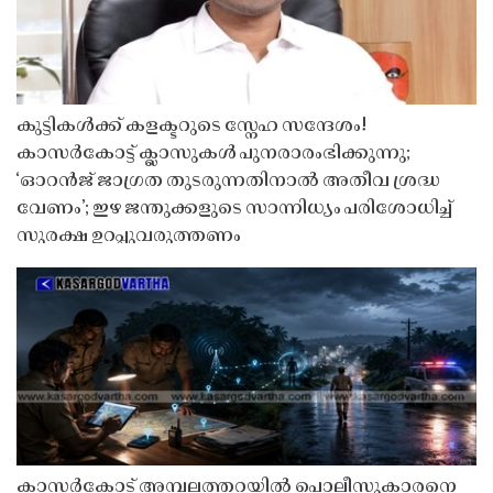
കുട്ടികൾക്ക് കളക്ടറുടെ സ്നേഹ സന്ദേശം!
കാസർകോട്ട് ക്ലാസുകൾ പുനരാരംഭിക്കുന്നു;
‘ഓറൻജ് ജാഗ്രത തുടരുന്നതിനാൽ അതീവ ശ്രദ്ധ
വേണം’; ഇഴ ജന്തുക്കളുടെ സാന്നിധ്യം പരിശോധിച്ച്
സുരക്ഷ ഉറപ്പുവരുത്തണം
കാസർകോട് അമ്പലത്തറയിൽ പൊലീസുകാരനെ