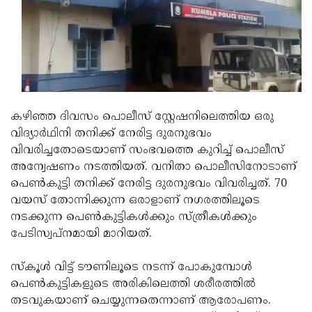
Updates
Assembly
Kerala
Polls
Local
Look
Body
Back
Election
2025
കഴിഞ്ഞ ദിവസം പൊലീസ് സ്റ്റേഷനിലെത്തിയ ഒരു
വിദ്യാർഥിനി തനിക്ക് നേരിട്ട ദുരനുഭവം
വിവരിച്ചതോടെയാണ് സംഭവത്തെ കുറിച്ച് പൊലീസ്
അന്വേഷണം നടത്തിയത്. വനിതാ പൊലീസിനോടാണ്
പെൺകുട്ടി തനിക്ക് നേരിട്ട ദുരനുഭവം വിവരിച്ചത്. 70
വയസ് തോന്നിക്കുന്ന ഒരാളാണ് നഗരത്തിലൂടെ
നടക്കുന്ന പെൺകുട്ടികൾക്കും സ്ത്രീകൾക്കും
പേടിസ്വപ്നമായി മാറിയത്.
സ്‌കൂൾ വിട്ട് ടൗണിലൂടെ നടന്ന് പോകുമ്പോൾ
പെൺകുട്ടികളുടെ അരികിലെത്തി ശരീരത്തിൽ
തടവുകയാണ് ചെയ്യുന്നതെന്നാണ് ആരോപണം.