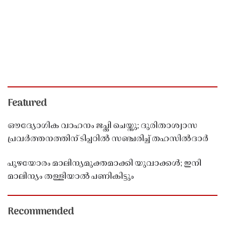
Featured
ഔദ്യോഗിക വാഹനം ജപ്തി ചെയ്തു; ദുരിതാശ്വാസ
പ്രവർത്തനത്തിന് ടിപ്പറിൽ സഞ്ചരിച്ച് തഹസിൽദാർ
പുഴയോരം മാലിന്യമുക്തമാക്കി യുവാക്കൾ; ഇനി
മാലിന്യം തള്ളിയാൽ പണികിട്ടും
Recommended