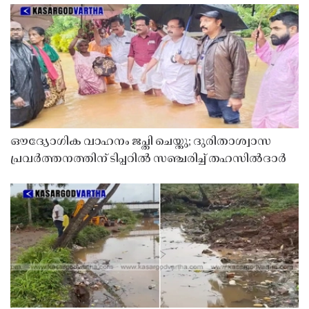
ഔദ്യോഗിക വാഹനം ജപ്തി ചെയ്തു; ദുരിതാശ്വാസ
പ്രവർത്തനത്തിന് ടിപ്പറിൽ സഞ്ചരിച്ച് തഹസിൽദാർ