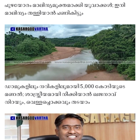
പുഴയോരം മാലിന്യമുക്തമാക്കി യുവാക്കൾ; ഇനി
മാലിന്യം തള്ളിയാൽ പണികിട്ടും
ഡാമുകളിലും നദികളിലുമായി 5,000 കോടിയുടെ
മണൽ; ശാസ്ത്രീയമായി നീക്കിയാൽ ഖജനാവ്
നിറയും, വെള്ളപ്പൊക്കവും തടയാം