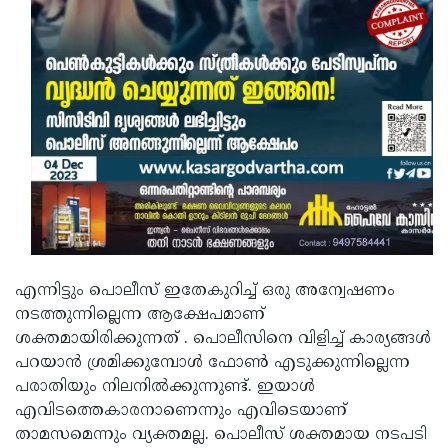
എന്നിട്ടും പൊലീസ് ഇതേകുറിച്ച് ഒരു അന്വേഷണം
നടത്തുന്നില്ലെന്ന ആക്ഷേപമാണ്
ശക്തമായിരിക്കുന്നത് . പൊലീസിനെ വിളിച്ച് കാര്യങ്ങൾ
പറയാൻ ശ്രമിക്കുമ്പോൾ ഫോൺ എടുക്കുന്നില്ലെന്ന
പരാതിയും നിലനിൽക്കുന്നുണ്ട്. ഇയാൾ
എവിടത്തെകാരനാണെന്നും എവിടെയാണ്
താമസമെന്നും വ്യക്തമല്ല. പൊലീസ് ശക്തമായ നടപടി