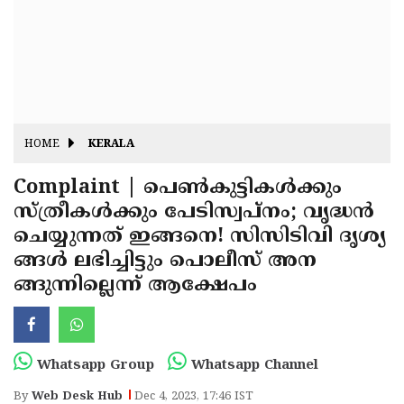
Fitr
May
Day
Eid
Al
Independence
Ad'ha
Day
Onam
HOME
KERALA
J&K
State
Complaint | പെൺകുട്ടികൾക്കും
Haryana
സ്ത്രീകൾക്കും പേടിസ്വപ്നം; വൃദ്ധൻ
Assembly
State
Diwali
ചെയ്യുന്നത് ഇങ്ങനെ! സിസിടിവി ദൃശ്യ
Elections
Assembly
Christmas
ങ്ങൾ ലഭിച്ചിട്ടും പൊലീസ് അന
Elections
ങ്ങുന്നില്ലെന്ന് ആക്ഷേപം
New-
Year
Republic
Day
Budget
Whatsapp Group
Whatsapp Channel
Delhi
By
Web Desk Hub
Dec 4, 2023, 17:46 IST