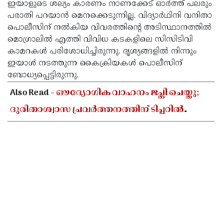
ഇയാളുടെ ശല്യം കാരണം നാണക്കേട് ഓർത്ത് പലരും
പരാതി പറയാൻ മെനക്കെടുന്നില്ല. വിദ്യാർഥിനി വനിതാ
പൊലീസിന് നൽകിയ വിവരത്തിന്റെ അടിസ്ഥാനത്തിൽ
മൊഗ്രാലിൽ എത്തി വിവിധ കടകളിലെ സിസിടിവി
കാമറകൾ പരിശോധിച്ചിരുന്നു. ദൃശ്യങ്ങളിൽ നിന്നും
ഇയാൾ നടത്തുന്ന കൈക്രിയകൾ പൊലീസിന്
ബോധ്യപ്പെട്ടിരുന്നു.
Also Read -
ഔദ്യോഗിക വാഹനം ജപ്തി ചെയ്തു;
ദുരിതാശ്വാസ പ്രവർത്തനത്തിന് ടിപ്പറിൽ
സഞ്ചരിച്ച് തഹസിൽദാർ