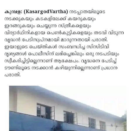
Election
Maha
കുമ്പള: (KasargodVartha)
നടപ്പാതയിലൂടെ
Shivarathri
International
നടക്കുകയും കടകളിലേക്ക് കയറുകയും
Women's
Anti-
ഇറങ്ങുകയും ചെയ്യുന്ന സ്ത്രീകളെയും
വിദ്യാർഥിനികളായ പെൺകുട്ടികളെയും തടവി വിടുന്ന
Day
Drug
Attukal
വൃദ്ധൻ പേടിസ്വപ്നമായി മാറുന്നതായി പരാതി.
Campaign
Pongala
Holi
ഇയാളുടെ ചെയ്തികൾ സംബന്ധിച്ച സിസിടിവി
ദൃശ്യങ്ങൾ പൊലീസിന് ലഭിച്ചെങ്കിലും ഒരു നടപടിയും
2025
2025
IPL
സ്വീകരിച്ചിട്ടില്ലെന്നാണ് ആക്ഷേപം. വൃദ്ധനെ പേടിച്ച്
2025
Eid
ടൗണിലൂടെ നടക്കാൻ കഴിയുന്നില്ലെന്നാണ് പ്രധാന
പരാതി.
Al-
Waqf
Fitr
Bill
Vishu
2025
Controversy
Festival
Good
2025
Friday
Easter
Observance
Sunday
By-
2025
2025
Election
Bihar