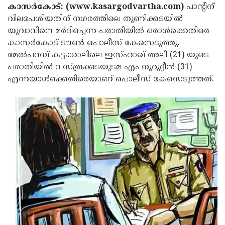
Election
Maha
കാസര്‍കോട്: (www.kasargodvartha.com)
പാന്റിന്
വിലപേശിയതിന് നഗരത്തിലെ തുണിക്കടയില്‍
Shivarathri
International
യുവാവിനെ മര്‍ദിച്ചെന്ന പരാതിയില്‍ ഒരാള്‍ക്കെതിരെ
Women's
Anti-
കാസര്‍കോട് ടൗണ്‍ പൊലീസ് കേസെടുത്തു.
മേല്‍പറമ്പ് കട്ടക്കാലിലെ ഇസ്ഹാഖ് അലി (21) യുടെ
Day
Drug
Attukal
പരാതിയില്‍ വസ്ത്രക്കടയുടമ എം നൂറുദ്ദീന്‍ (31)
Campaign
Pongala
Holi
എന്നയാള്‍ക്കെതിരെയാണ് പൊലീസ് കേസെടുത്തത്.
2025
2025
IPL
2025
Eid
Al-
Waqf
Fitr
Bill
Vishu
2025
Controversy
Festival
Good
2025
Friday
Easter
Observance
Sunday
By-
2025
2025
Election
Bihar