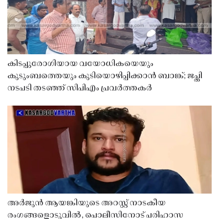
കിടപ്പുരോഗിയായ വയോധികയെയും
കുടുംബത്തെയും കുടിയൊഴിപ്പിക്കാൻ ബാങ്ക്; ജപ്തി
നടപടി തടഞ്ഞ് സിപിഎം പ്രവർത്തകർ
അർജുൻ ആയങ്കിയുടെ അറസ്റ്റ് നാടകീയ
രംഗങ്ങളൊടുവിൽ, പൊലീസിനോട് പരിഹാസ