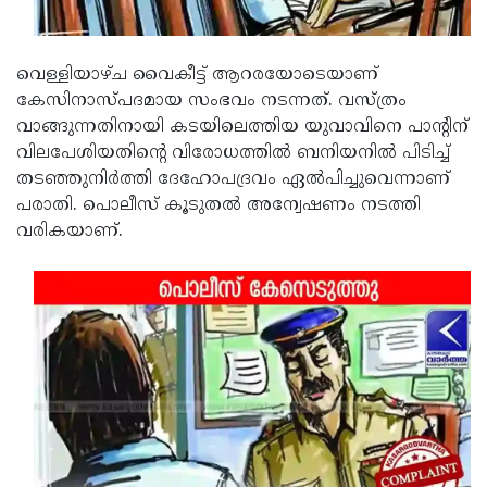
Updates
Assembly
Kerala
Polls
Local
Look
വെള്ളിയാഴ്ച വൈകീട്ട് ആറരയോടെയാണ്
കേസിനാസ്പദമായ സംഭവം നടന്നത്. വസ്ത്രം
Body
Back
വാങ്ങുന്നതിനായി കടയിലെത്തിയ യുവാവിനെ പാന്റിന്
Election
2025
വിലപേശിയതിന്റെ വിരോധത്തില്‍ ബനിയനില്‍ പിടിച്ച്
തടഞ്ഞുനിര്‍ത്തി ദേഹോപദ്രവം ഏല്‍പിച്ചുവെന്നാണ്
പരാതി. പൊലീസ് കൂടുതല്‍ അന്വേഷണം നടത്തി
വരികയാണ്.