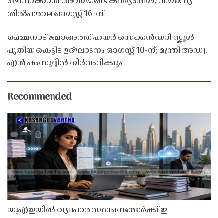
ഒഴിവാക്കാൻ അറിയേണ്ട കാര്യങ്ങൾ, സൗജന്യ
ശിൽപശാല ഓഗസ്റ്റ് 16-ന്
ചെമ്മനാട് ജമാഅത്ത് ഹയർ സെക്കൻഡറി സ്കൂൾ
പുതിയ കെട്ടിട ഉദ്ഘാടനം ഓഗസ്റ്റ് 10-ന്; മന്ത്രി അഡ്വ.
എൻ ഷംസുദ്ദീൻ നിർവഹിക്കും
Recommended
യുഎഇയിൽ വ്യാപാര സ്ഥാപനങ്ങൾക്ക് ഇ-