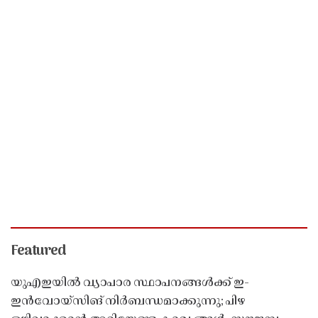
Featured
യുഎഇയിൽ വ്യാപാര സ്ഥാപനങ്ങൾക്ക് ഇ-
ഇൻവോയ്സിങ് നിർബന്ധമാക്കുന്നു; പിഴ