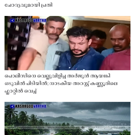
ചോദ്യവുമായി പ്രതി
പൊലീസിനെ വെല്ലുവിളിച്ച അർജുൻ ആയങ്കി
ഒടുവിൽ പിടിയിൽ; നാടകീയ അറസ്റ്റ് കണ്ണൂരിലെ
ഫ്ലാറ്റിൽ വെച്ച്