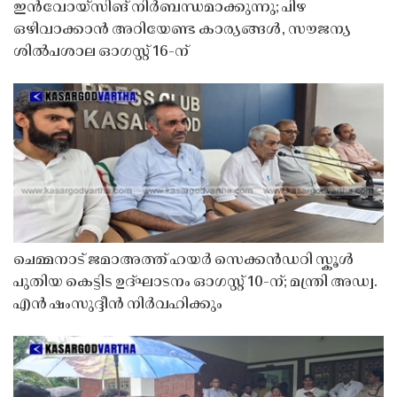
ഇൻവോയ്സിങ് നിർബന്ധമാക്കുന്നു; പിഴ
ഒഴിവാക്കാൻ അറിയേണ്ട കാര്യങ്ങൾ, സൗജന്യ
ശിൽപശാല ഓഗസ്റ്റ് 16-ന്
ചെമ്മനാട് ജമാഅത്ത് ഹയർ സെക്കൻഡറി സ്കൂൾ
പുതിയ കെട്ടിട ഉദ്ഘാടനം ഓഗസ്റ്റ് 10-ന്; മന്ത്രി അഡ്വ.
എൻ ഷംസുദ്ദീൻ നിർവഹിക്കും