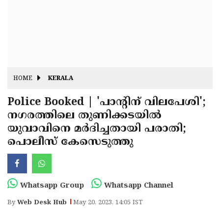
Fitr
May
Day
Eid
Al
Independence
Ad'ha
Day
Onam
HOME
KERALA
J&K
State
Police Booked | 'പാന്റിന് വിലപേശി';
Haryana
നഗരത്തിലെ തുണിക്കടയില്‍
Assembly
State
Diwali
യുവാവിനെ മര്‍ദിച്ചതായി പരാതി;
Elections
Assembly
Christmas
പൊലീസ് കേസെടുത്തു
Elections
New-
Year
Republic
Whatsapp Group
Whatsapp Channel
Day
Budget
By
Web Desk Hub
May 20, 2023, 14:05 IST
Delhi