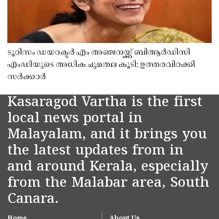
ടൂറിസം ഡയറക്ടർ എം അഞ്ജനയ്ക്ക് ബിആർഡിസി
എംഡിയുടെ അധിക ചുമതല കൂടി; ഉത്തരവിറക്കി
സർക്കാർ
Kasaragod Vartha is the first
local news portal in
Malayalam, and it brings you
the latest updates from in
and around Kerala, especially
from the Malabar area, South
Canara.
Home
About Us