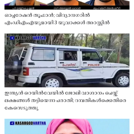
ഓപ്പറേഷൻ തൂഫാൻ; വിദ്യാനഗറിൽ
എംഡിഎംഎയുമായി 3 യുവാക്കൾ അറസ്റ്റിൽ
ഇന്ത്യൻ റെയിൽവേയിൽ ജോലി വാഗ്ദാനം ചെയ്ത്
ലക്ഷങ്ങൾ തട്ടിയെന്ന പരാതി; ദമ്പതികൾക്കെതിരെ
കേസെടുത്തു