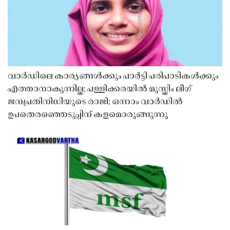
വാർഡിലെ കാര്യങ്ങൾക്കും പാർട്ടി പരിപാടികൾക്കും
എത്താനാകുന്നില്ല; പള്ളിക്കരയിൽ മുസ്ലിം ലീഗ്
ജനപ്രതിനിധിയുടെ രാജി; ഒന്നാം വാർഡിൽ
ഉപതെരഞ്ഞെടുപ്പിന് കളമൊരുങ്ങുന്നു