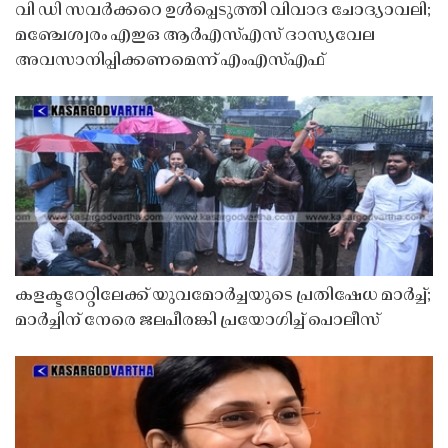
വി ഡി സവർക്കറെ ഉൾപ്പെടുത്തി വിവാദ ചോദ്യാവലി;
മഞ്ചേശ്വരം എഇഒ ആർഎസ്എസ് ദാസ്യവേല
അവസാനിപ്പിക്കണമെന്ന് എംഎസ്എഫ്
കളക്ടറേറ്റിലേക്ക് യുവമോർച്ചയുടെ പ്രതിഷേധ മാർച്ച്;
മാർച്ചിന് നേരെ ജലപീരങ്കി പ്രയോഗിച്ച് പൊലീസ്