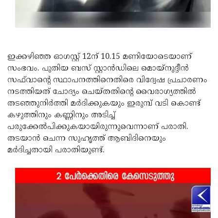
Updates
Assembly
Kerala
Polls
Local
Look
Body
Back
ഇക്കഴിഞ്ഞ ഓഗസ്റ്റ് 12ന് 10.15 മണിയോടെയാണ്
Election
2025
സംഭവം. പുതിയ ബസ് സ്റ്റാൻഡിലെ മൊയ്‌നുദ്ദീൻ
സഫ്‌വാന്റെ സ്ഥാപനത്തിനെതിരെ വിദ്വേഷ പ്രചാരണം
നടത്തിയത് ചോദ്യം ചെയ്തതിന്റെ വൈരാഗ്യത്തിൽ
തടഞ്ഞുനിർത്തി മർദിക്കുകയും ഇരുമ്പ് വടി കൊണ്ട്
കഴുത്തിനും കണ്ണിനും അടിച്ച്
പരുക്കേൽപിക്കുകയായിരുന്നുവെന്നാണ് പരാതി.
തടയാൻ ചെന്ന സുഹൃത്ത് ആബിദിനെയും
മർദിച്ചതായി പരാതിയുണ്ട്.