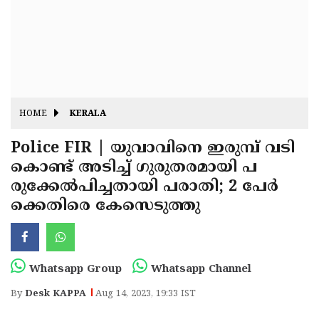
Fitr
May
Day
Eid
Al
Independence
Ad'ha
Day
Onam
HOME
KERALA
J&K
State
Police FIR | യുവാവിനെ ഇരുമ്പ് വടി
Haryana
കൊണ്ട് അടിച്ച് ഗുരുതരമായി പ
Assembly
State
Diwali
രുക്കേൽപിച്ചതായി പരാതി; 2 പേർ
Elections
Assembly
Christmas
ക്കെതിരെ കേസെടുത്തു
Elections
New-
Year
Republic
Whatsapp Group
Whatsapp Channel
Day
Budget
By
Desk KAPPA
Aug 14, 2023, 19:33 IST
Delhi