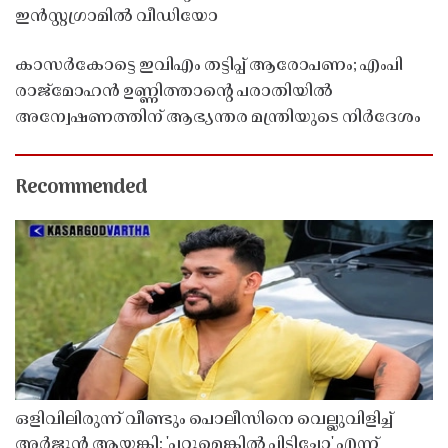
ഇൻസ്റ്റഗ്രാമിൽ വീഡിയോ
കാസർകോട്ടെ ഇവിഎം തട്ടിപ്പ് ആരോപണം; എംപി
രാജ്‌മോഹൻ ഉണ്ണിത്താന്റെ പരാതിയിൽ
അന്വേഷണത്തിന് ആഭ്യന്തര മന്ത്രിയുടെ നിർദേശം
Recommended
ഒളിവിലിരുന്ന് വീണ്ടും പൊലീസിനെ വെല്ലുവിളിച്ച്
അർജുൻ ആയങ്കി; 'പറ്റുമെങ്കിൽ പിടിച്ചോ' എന്ന്