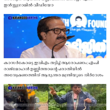
ഇൻസ്റ്റഗ്രാമിൽ വീഡിയോ
കാസർകോട്ടെ ഇവിഎം തട്ടിപ്പ് ആരോപണം; എംപി
രാജ്‌മോഹൻ ഉണ്ണിത്താന്റെ പരാതിയിൽ
അന്വേഷണത്തിന് ആഭ്യന്തര മന്ത്രിയുടെ നിർദേശം