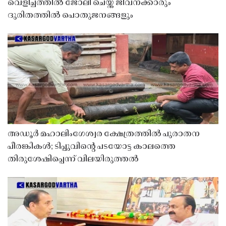
വെളിച്ചത്തിൽ ജോലി ചെയ്ത് ജീവനക്കാരും
ദുരിതത്തിൽ പൊതുജനങ്ങളും
അഡൂർ മഹാലിംഗേശ്വര ക്ഷേത്രത്തിൽ പുരാതന
പീരങ്കികൾ; ടിപ്പുവിൻ്റെ പടയോട്ട കാലത്തെ
തിരുശേഷിപ്പെന്ന് വിലയിരുത്തൽ