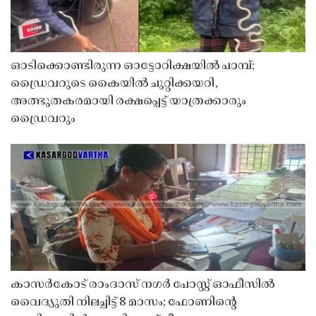
ഓടിക്കൊണ്ടിരുന്ന ഓട്ടോറിക്ഷയിൽ പാമ്പ്;
ഡ്രൈവറുടെ കൈയിൽ ചുറ്റിക്കയറി,
അത്ഭുതകരമായി രക്ഷപ്പെട്ട് യാത്രക്കാരും
ഡ്രൈവറും
കാസർകോട് രാംദാസ് നഗർ പോസ്റ്റ് ഓഫീസിൽ
വൈദ്യുതി നിലച്ചിട്ട് 8 മാസം; ഫോണിൻ്റെ