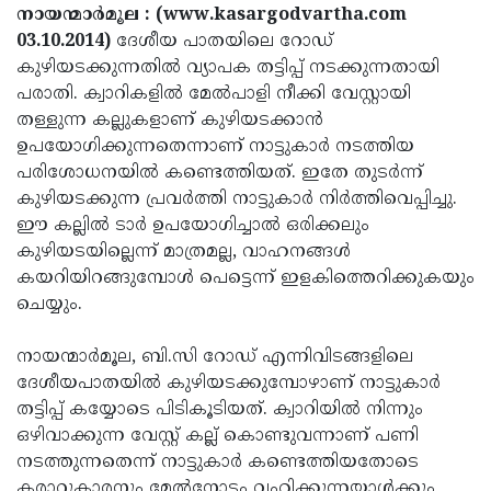
Election
Maha
നായന്മാര്‍മൂല
: (www.kasargodvartha.com
03.10.2014)
ദേശീയ പാതയിലെ റോഡ്
Shivarathri
International
കുഴിയടക്കുന്നതില്‍ വ്യാപക തട്ടിപ്പ് നടക്കുന്നതായി
Women's
Anti-
പരാതി. ക്വാറികളില്‍ മേല്‍പാളി നീക്കി വേസ്റ്റായി
തള്ളുന്ന കല്ലുകളാണ് കുഴിയടക്കാന്‍
Day
Drug
Attukal
ഉപയോഗിക്കുന്നതെന്നാണ് നാട്ടുകാര്‍ നടത്തിയ
Campaign
Pongala
Holi
പരിശോധനയില്‍ കണ്ടെത്തിയത്. ഇതേ തുടര്‍ന്ന്
കുഴിയടക്കുന്ന പ്രവര്‍ത്തി നാട്ടുകാര്‍ നിര്‍ത്തിവെപ്പിച്ചു.
2025
2025
IPL
ഈ കല്ലില്‍ ടാര്‍ ഉപയോഗിച്ചാല്‍ ഒരിക്കലും
2025
Eid
കുഴിയടയില്ലെന്ന് മാത്രമല്ല, വാഹനങ്ങള്‍
കയറിയിറങ്ങുമ്പോള്‍ പെട്ടെന്ന് ഇളകിത്തെറിക്കുകയും
Al-
Waqf
ചെയ്യും.
Fitr
Bill
Vishu
നായന്മാര്‍മൂല, ബി.സി റോഡ് എന്നിവിടങ്ങളിലെ
2025
Controversy
Festival
Good
ദേശീയപാതയില്‍ കുഴിയടക്കുമ്പോഴാണ് നാട്ടുകാര്‍
2025
Friday
Easter
തട്ടിപ്പ് കയ്യോടെ പിടികൂടിയത്. ക്വാറിയില്‍ നിന്നും
ഒഴിവാക്കുന്ന വേസ്റ്റ് കല്ല് കൊണ്ടുവന്നാണ് പണി
Observance
Sunday
By-
നടത്തുന്നതെന്ന് നാട്ടുകാര്‍ കണ്ടെത്തിയതോടെ
2025
2025
Election
Bihar
കരാറുകാരനും മേല്‍നോട്ടം വഹിക്കുന്നയാള്‍ക്കും