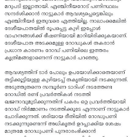
മറുപടി ഇല്ലാതായി. എഞ്ചിനീയറോട് പണിസ്ഥലം
Updates
Assembly
Kerala
സന്ദര്‍ശിക്കാന്‍ നാട്ടുകാര്‍ ആവശ്യപ്പെട്ടെങ്കിലും
Polls
Local
Look
എഞ്ചിനീയര്‍ ഇതുവരെ എത്തിയില്ല. നാലാംമൈലില്‍
ദേശീയപാതയില്‍ രൂപപ്പെട്ട കുഴി ഇപ്പോള്‍
Body
Back
വാഹനങ്ങള്‍ക്ക് ഭീഷണിയായി മാറിയിരിക്കുകയാണ്.
Election
2025
ദേശീയപാത അടക്കമുള്ള റോഡുകള്‍ തകരാന്‍
പ്രധാന കാരണം റോഡ് പണിയിലെ ഇത്തരം
കൃത്രിമങ്ങളാണെന്ന് നാട്ടുകാര്‍ പറഞ്ഞു.
ആവശ്യത്തിന് ടാര്‍ പോലും ഉപയോഗിക്കാതെയാണ്
തട്ടിക്കൂട്ടിയുള്ള കുഴിയടപ്പ് തകൃതിയായി നടക്കുന്നത്.
അടുത്തുതന്നെ സമ്പൂര്‍ണ ടാറിംഗ് നടത്തേണ്ട
റോഡില്‍ രണ്ട് പ്രവര്‍ത്തികള്‍ നടത്തി
ഖജനാവുമുടിക്കുന്നതിന് പകരം ഒറ്റ പ്രവര്‍ത്തിയായി
റോഡ് നിര്‍മ്മാണം നടത്തിക്കൂടേ എന്നാണ് നാട്ടുകാര്‍
ചോദിക്കുന്നത്. ശരിയായ രീതിയില്‍ റോഡുപണി
നടക്കുന്നുണ്ടെന്ന് അധികൃതര്‍ ഉറപ്പാക്കിയ ശേഷം
മാത്രമേ റോഡുപണി പുനരാരംഭിക്കാന്‍