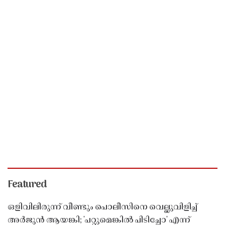
Featured
ഒളിവിലിരുന്ന് വീണ്ടും പൊലീസിനെ വെല്ലുവിളിച്ച്
അർജുൻ ആയങ്കി; 'പറ്റുമെങ്കിൽ പിടിച്ചോ' എന്ന്