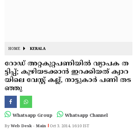
Fitr
May
Day
Eid
Al
Independence
Ad'ha
Day
Onam
HOME
KERALA
J&K
State
റോഡ് അറ്റകുറ്റപണിയില്‍ വ്യാപക ത
Haryana
ട്ടിപ്പ്; കുഴിയടക്കാന്‍ ഇറക്കിയത് ക്വാറ
Assembly
State
Diwali
യിലെ വേസ്റ്റ് കല്ല്, നാട്ടുകാര്‍ പണി തട
Elections
Assembly
Christmas
ഞ്ഞു
Elections
New-
Year
Republic
Whatsapp Group
Whatsapp Channel
Day
Budget
By
Web Desk - Main
Oct 3, 2014, 16:10 IST
Delhi