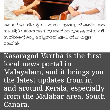
കാസർകോടിൻ്റെ വികസന പ്രശ്നങ്ങളിൽ അടിയന്തര
നടപടി; 3 പ്രധാന ആവശ്യങ്ങൾക്ക് മുഖ്യമന്ത്രി വി ഡി
സതീശൻ്റെ ഉറപ്പ് ലഭിച്ചതായി എംഎൽഎ കല്ലട്ര
മാഹിൻ
Kasaragod Vartha is the first
local news portal in
Malayalam, and it brings you
the latest updates from in
and around Kerala, especially
from the Malabar area, South
Canara.