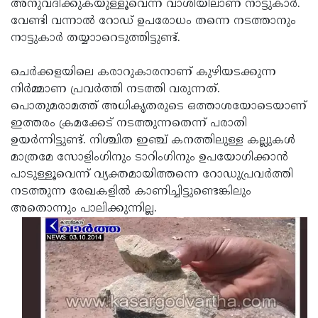
അനുവദിക്കുകയുള്ളൂവെന്ന വാശിയിലാണ് നാട്ടുകാര്‍.
വേണ്ടി വന്നാല്‍ റോഡ് ഉപരോധം തന്നെ നടത്താനും
നാട്ടുകാര്‍ തയ്യാാറെടുത്തിട്ടുണ്ട്.
ചെര്‍ക്കളയിലെ കരാറുകാരനാണ് കുഴിയടക്കുന്ന
നിര്‍മ്മാണ പ്രവര്‍ത്തി നടത്തി വരുന്നത്.
പൊതുമരാമത്ത് അധികൃതരുടെ ഒത്താശയോടെയാണ്
ഇത്തരം ക്രമക്കേട് നടത്തുന്നതെന്ന് പരാതി
ഉയര്‍ന്നിട്ടുണ്ട്. നിശ്ചിത ഇഞ്ച് കനത്തിലുള്ള കല്ലുകള്‍
മാത്രമേ സോളിംഗിനും ടാറിംഗിനും ഉപയോഗിക്കാന്‍
പാടുള്ളൂവെന്ന് വ്യക്തമായിത്തന്നെ റോഡുപ്രവര്‍ത്തി
നടത്തുന്ന രേഖകളില്‍ കാണിച്ചിട്ടുണ്ടെങ്കിലും
അതൊന്നും പാലിക്കുന്നില്ല.