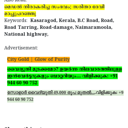
Also Read:
മെഡല്‍ നിരാകരിച്ച സംഭവം; സരിതാ ദേവി
മാപ്പുപറഞ്ഞു
Keywords:
Kasaragod, Kerala, B.C Road, Road,
Road Tarring, Road-damage, Naimaramoola,
National highway,
Advertisement:
City Gold | Glow of Purity
വൈദ്യുതി മുടക്കമോ? ഉയര്‍ന്ന നിലവാരത്തിലുള്ള
ഇന്‍വേര്‍ട്ടറുകളും ബാറ്ററിയും.... വിളിക്കുക: +91
944 60 90 752
സോളാര്‍ വൈദ്യുതി 49,000 രൂപ മുതല്‍...
.
വിളിക്കുക: +91
944 60 90 752