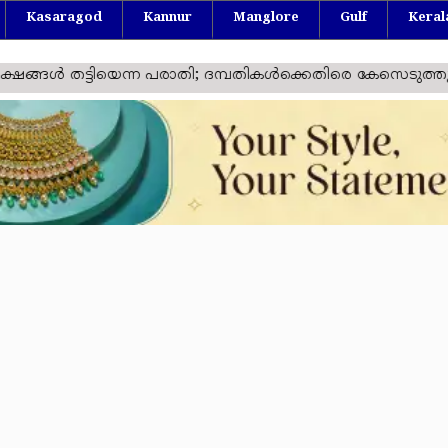
Kasaragod
Kannur
Manglore
Gulf
Keral