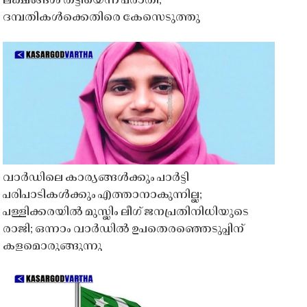
ലക്ഷങ്ങൾ തട്ടിയെന്ന പരാതി;
ദമ്പതികൾക്കെതിരെ കേസെടുത്തു
വാർഡിലെ കാര്യങ്ങൾക്കും പാർട്ടി
പരിപാടികൾക്കും എത്താനാകുന്നില്ല;
പള്ളിക്കരയിൽ മുസ്ലിം ലീഗ് ജനപ്രതിനിധിയുടെ
രാജി; ഒന്നാം വാർഡിൽ ഉപതെരഞ്ഞെടുപ്പിന്
കളമൊരുങ്ങുന്നു