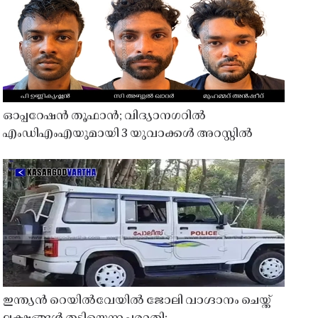
ഓപ്പറേഷൻ തൂഫാൻ; വിദ്യാനഗറിൽ
എംഡിഎംഎയുമായി 3 യുവാക്കൾ അറസ്റ്റിൽ
ഇന്ത്യൻ റെയിൽവേയിൽ ജോലി വാഗ്ദാനം ചെയ്ത്