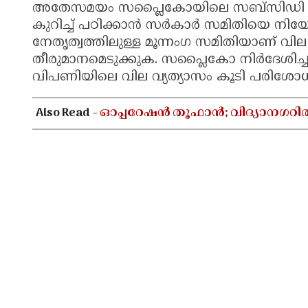
അതേസമയം സപ്ലൈകോയിലെ സബ്‌സിഡി സാധനങ്
കുറിച്ച് പഠിക്കാന്‍ സര്‍കാര്‍ സമിതിയെ നിയ
നേതൃത്വത്തിലുള്ള മൂന്നംഗ സമിതിയാണ് വില 
തീരുമാനമെടുക്കുക. സപ്ലൈകോ നിര്‍ദേശിച
വിപണിയിലെ വില വ്യത്യാസം കൂടി പരിശോധ
Also Read -
ഓപ്പറേഷൻ തൂഫാൻ; വിദ്യാനഗറി