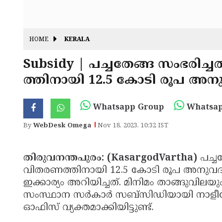
HOME
KERALA
Subsidy | പച്ചതേങ്ങ സംഭരി
ത്തിനായി 12.5 കോടി രൂപ അനുവ
Whatsapp Group
Whatsap
By
WebDesk Omega
Nov 18, 2023, 10:32 IST
തിരുവനന്തപുരം: (KasargodVartha)
പച്ച
വിതരണത്തിനായി 12.5 കോടി രൂപ അനുവദിച
ഇക്കാര്യം അറിയിച്ചത്. മിനിമം താങ്ങുവിലയ
സംസ്ഥാന സര്‍കാര്‍ സബ്സിഡിയായി നാളീകേര ക
ഓഫിസ് വ്യക്തമാക്കിയിട്ടുണ്ട്.