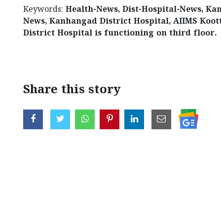
Keywords:
Health-News, Dist-Hospital-News, K
News, Kanhangad District Hospital, AIIMS Koo
District Hospital is functioning on third floor.
< !- START disable copy paste -->
Share this story