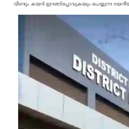
വീണ്ടും കയറി ഇറങ്ങിപ്പോവുകയും ചെയ്യുന്ന ദയന