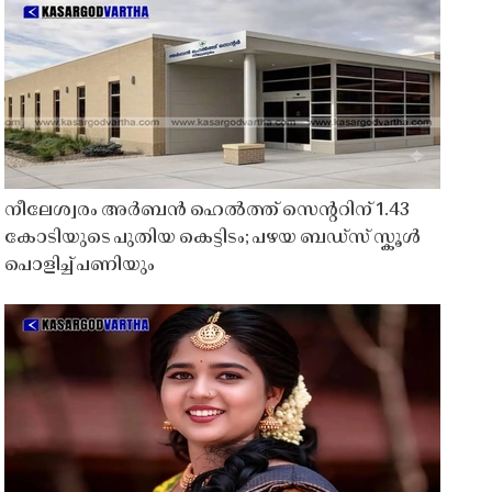
നീലേശ്വരം അർബൻ ഹെൽത്ത് സെൻ്ററിന് 1.43
കോടിയുടെ പുതിയ കെട്ടിടം; പഴയ ബഡ്സ് സ്കൂൾ
പൊളിച്ച് പണിയും