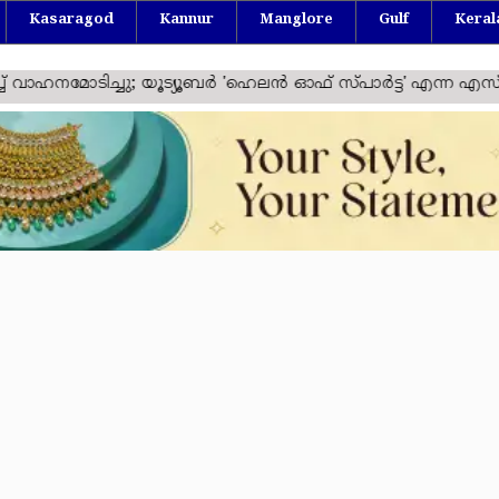
Kasaragod
Kannur
Manglore
Gulf
Keral