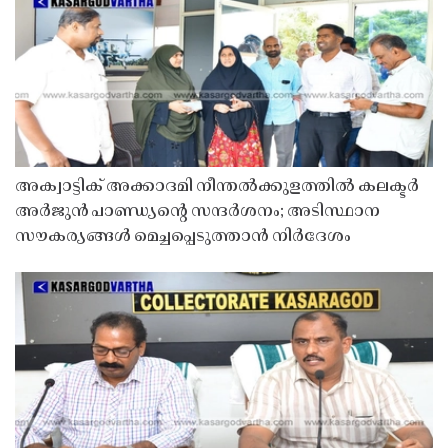
അക്വാട്ടിക് അക്കാദമി നീന്തൽക്കുളത്തിൽ കലക്ടർ
അർജുൻ പാണ്ഡ്യൻ്റെ സന്ദർശനം; അടിസ്ഥാന
സൗകര്യങ്ങൾ മെച്ചപ്പെടുത്താൻ നിർദേശം