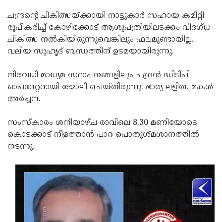
Updates
Assembly
Kerala
ചന്ദ്രന്റെ ചികിത്സയ്ക്കായി നാട്ടുകാര്‍ സഹായ കമിറ്റി
രൂപീകരിച്ച് കോഴിക്കോട് ആശുപത്രിയിലടക്കം വിദഗ്ധ
Polls
Local
Look
ചികിത്സ നല്‍കിയിരുന്നുവെങ്കിലും ഫലമുണ്ടായില്ല.
Body
Back
വലിയ സുഹൃദ് ബന്ധത്തിന് ഉടമയായിരുന്നു.
Election
2025
നിരവധി മാധ്യമ സ്ഥാപനങ്ങളിലും ചന്ദ്രന്‍ ഡിടിപി
ഓപറേറ്ററായി ജോലി ചെയ്തിരുന്നു. ഭാര്യ ലളിത, മകൾ
അർച്ചന.
സംസ്‌കാരം ശനിയാഴ്ച രാവിലെ 8.30 മണിയോടെ
കൊടക്കാട് നീളത്താന്‍ പാറ പൊതുശ്മശാനത്തില്‍
നടന്നു.