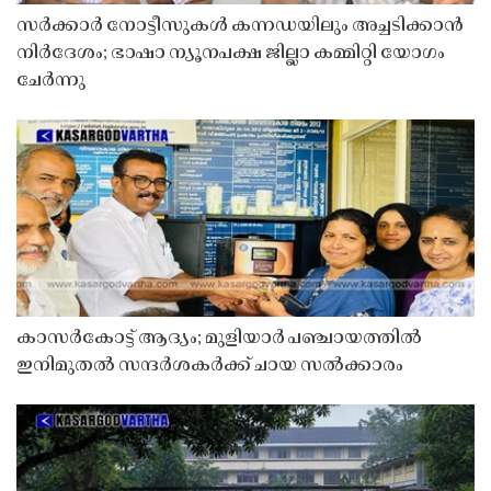
സർക്കാർ നോട്ടീസുകൾ കന്നഡയിലും അച്ചടിക്കാൻ
നിർദേശം; ഭാഷാ ന്യൂനപക്ഷ ജില്ലാ കമ്മിറ്റി യോഗം
ചേർന്നു
കാസർകോട്ട് ആദ്യം; മുളിയാർ പഞ്ചായത്തിൽ
ഇനിമുതൽ സന്ദർശകർക്ക് ചായ സൽക്കാരം