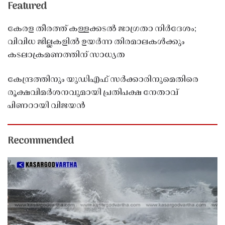
Featured
കേരള തീരത്ത് കള്ളക്കടൽ ജാഗ്രതാ നിർദേശം;
വിവിധ ജില്ലകളിൽ ഉയർന്ന തിരമാലകൾക്കും
കടലാക്രമണത്തിന് സാധ്യത
കേന്ദ്രത്തിനും യുഡിഎഫ് സർക്കാരിനുമെതിരെ
രൂക്ഷവിമർശനവുമായി പ്രതിപക്ഷ നേതാവ്
പിണറായി വിജയൻ
Recommended