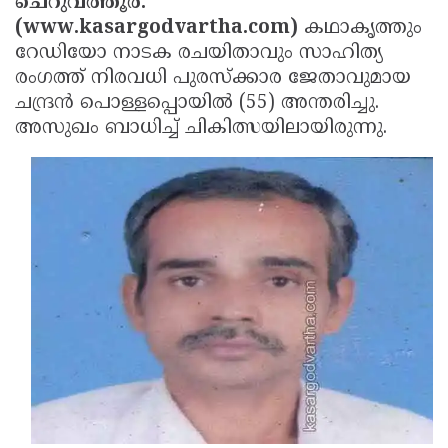
ചെറുവത്തൂര്‍:
Election
Maha
(www.kasargodvartha.com)
കഥാകൃത്തും
Shivarathri
International
റേഡിയോ നാടക രചയിതാവും സാഹിത്യ
രംഗത്ത് നിരവധി പുരസ്‌ക്കാര ജേതാവുമായ
Women's
Anti-
ചന്ദ്രന്‍ പൊള്ളപ്പൊയില്‍ (55) അന്തരിച്ചു.
Day
Drug
Attukal
അസുഖം ബാധിച്ച് ചികിത്സയിലായിരുന്നു.
Campaign
Pongala
Holi
2025
2025
IPL
2025
Eid
Al-
Waqf
Fitr
Bill
Vishu
2025
Controversy
Festival
Good
2025
Friday
Easter
Observance
Sunday
By-
2025
2025
Election
Bihar