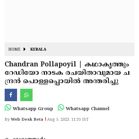
Fitr
May
Day
Eid
Al
Independence
Ad'ha
Day
Onam
HOME
KERALA
J&K
State
Chandran Pollapoyil | കഥാകൃത്തും
Haryana
റേഡിയോ നാടക രചയിതാവുമായ ച
Assembly
State
Diwali
ന്ദ്രന്‍ പൊള്ളപ്പൊയില്‍ അന്തരിച്ചു
Elections
Assembly
Christmas
Elections
New-
Year
Republic
Whatsapp Group
Whatsapp Channel
Day
Budget
By
Web Desk Beta
Aug 5, 2023, 11:35 IST
Delhi