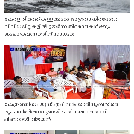
കേരള തീരത്ത് കള്ളക്കടൽ ജാഗ്രതാ നിർദേശം;
വിവിധ ജില്ലകളിൽ ഉയർന്ന തിരമാലകൾക്കും
കടലാക്രമണത്തിന് സാധ്യത
കേന്ദ്രത്തിനും യുഡിഎഫ് സർക്കാരിനുമെതിരെ
രൂക്ഷവിമർശനവുമായി പ്രതിപക്ഷ നേതാവ്
പിണറായി വിജയൻ