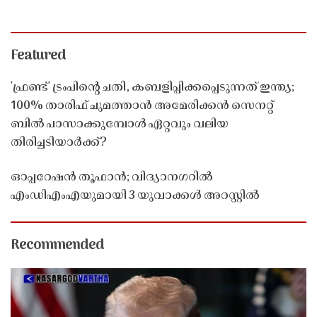
Featured
'ഫ്രണ്ട്' ട്രംപിന്റെ ചതി, കബളിപ്പിക്കപ്പെടുന്നത് ഇന്ത്യ;
100% താരിഫ് ചുമത്താൻ അമേരിക്കൻ സെനറ്റ്
ബിൽ പാസാക്കുമ്പോൾ ഏറ്റവും വലിയ
തിരിച്ചടിയാർക്ക്?
ഓപ്പറേഷൻ തൂഫാൻ; വിദ്യാനഗറിൽ
എംഡിഎംഎയുമായി 3 യുവാക്കൾ അറസ്റ്റിൽ
Recommended