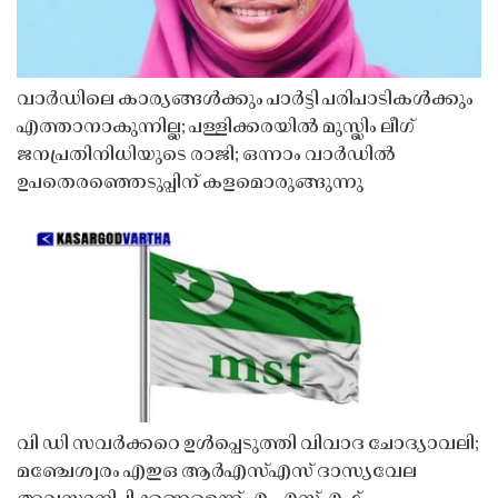
വാർഡിലെ കാര്യങ്ങൾക്കും പാർട്ടി പരിപാടികൾക്കും
എത്താനാകുന്നില്ല; പള്ളിക്കരയിൽ മുസ്ലിം ലീഗ്
ജനപ്രതിനിധിയുടെ രാജി; ഒന്നാം വാർഡിൽ
ഉപതെരഞ്ഞെടുപ്പിന് കളമൊരുങ്ങുന്നു
വി ഡി സവർക്കറെ ഉൾപ്പെടുത്തി വിവാദ ചോദ്യാവലി;
മഞ്ചേശ്വരം എഇഒ ആർഎസ്എസ് ദാസ്യവേല