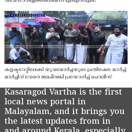
അവസാനിപ്പിക്കണമെന്ന് എംഎസ്എഫ്
കളക്ടറേറ്റിലേക്ക് യുവമോർച്ചയുടെ പ്രതിഷേധ മാർച്ച്;
മാർച്ചിന് നേരെ ജലപീരങ്കി പ്രയോഗിച്ച് പൊലീസ്
Kasaragod Vartha is the first
local news portal in
Malayalam, and it brings you
the latest updates from in
and around Kerala, especially