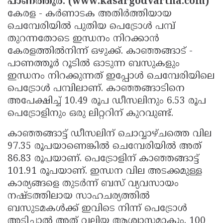
പാണത്തൂര്‍: (www.kasargodvartha.com)
Election
Maha
കേരള - കര്‍ണാടക അതിര്‍ത്തിയായ
Shivarathri
International
ചെമ്പേരിയില്‍ പുതിയ പെട്രോള്‍ പമ്പ്
തുറന്നതോടെ ഇന്ധനം നിറക്കാന്‍
Women's
Anti-
കേരളത്തില്‍നിന്ന് ഒഴുക്ക്. കാഞ്ഞങ്ങാട് -
Day
Drug
Attukal
പാണത്തൂര്‍ റൂടില്‍ ഓടുന്ന ബസുകളും
Campaign
Pongala
ഇന്ധനം നിറക്കുന്നത് ഇപ്പോള്‍ ചെമ്പേരിയിലെ
Holi
പെട്രോള്‍ പമ്പിലാണ്. കാഞ്ഞങ്ങാടിനെ
2025
2025
IPL
അപേക്ഷിച്ച് 10.49 രൂപ ഡീസലിനും 6.53 രൂപ
2025
Eid
പെട്രോളിനും ഒരു ലിറ്ററിന് കുറവുണ്ട്.
Al-
Waqf
കാഞ്ഞങ്ങാട്ട് ഡീസലിന് ചൊവ്വാഴ്ചത്തെ വില
97.35 രൂപയാണെങ്കില്‍ ചെമ്പേരിയില്‍ അത്
Fitr
Bill
Vishu
86.83 രൂപയാണ്. പെട്രോളിന് കാഞ്ഞങ്ങാട്ട്
2025
Controversy
Festival
Good
101.91 രൂപയാണ്. ഇന്ധന വില അടക്കമുള്ള
2025
Friday
കാര്യങ്ങളെ തുടര്‍ന്ന് ബസ് വ്യവസായം
Easter
നഷ്ടത്തിലായ സാഹചര്യത്തില്‍
Observance
Sunday
By-
ബസുടമകള്‍ക്ക് ഇവിടെ നിന്ന് പെട്രോള്‍
2025
2025
Election
Bihar
അടിച്ചാല്‍ അത് വലിയ ആശ്വാസമാകും. 100