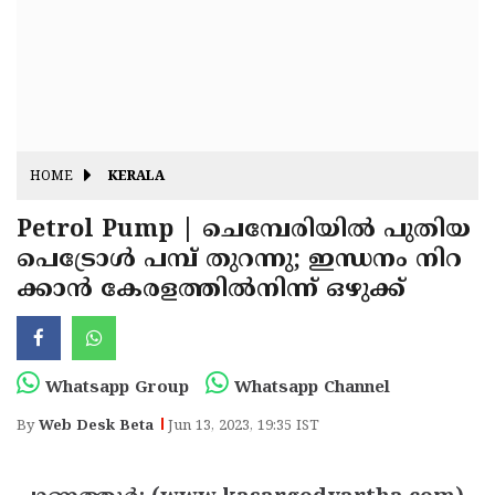
Fitr
May
Day
Eid
Al
Independence
Ad'ha
Day
Onam
HOME
KERALA
J&K
State
Petrol Pump | ചെമ്പേരിയില്‍ പുതിയ
Haryana
പെട്രോള്‍ പമ്പ് തുറന്നു; ഇന്ധനം നിറ
Assembly
State
Diwali
ക്കാന്‍ കേരളത്തില്‍നിന്ന് ഒഴുക്ക്
Elections
Assembly
Christmas
Elections
New-
Year
Republic
Whatsapp Group
Whatsapp Channel
Day
Budget
By
Web Desk Beta
Jun 13, 2023, 19:35 IST
Delhi