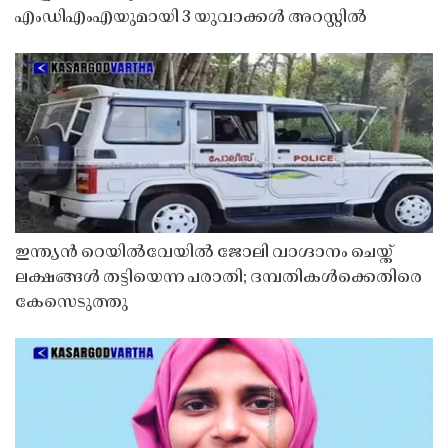
എംഡിഎംഎയുമായി 3 യുവാക്കൾ അറസ്റ്റിൽ
ഇന്ത്യൻ റെയിൽവേയിൽ ജോലി വാഗ്ദാനം ചെയ്ത്
ലക്ഷങ്ങൾ തട്ടിയെന്ന പരാതി; ദമ്പതികൾക്കെതിരെ
കേസെടുത്തു