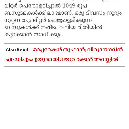
ലിറ്റര്‍ പെട്രോളടിച്ചാല്‍ 1049 രൂപ
Updates
Assembly
Kerala
ബസുടമകള്‍ക്ക് ലാഭമാണ്. ഒരു ദിവസം നൂറും
Polls
Local
Look
നൂറ്റമ്പതും ലിറ്റര്‍ പെട്രോളടിക്കുന്ന
ബസുകള്‍ക്ക് നഷ്ടം വലിയ രീതിയില്‍
Body
Back
കുറക്കാന്‍ സാധിക്കും.
Election
2025
Also Read -
ഓപ്പറേഷൻ തൂഫാൻ; വിദ്യാനഗറിൽ
എംഡിഎംഎയുമായി 3 യുവാക്കൾ അറസ്റ്റിൽ