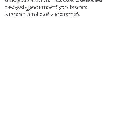
പെട്രോള്‍ പമ്പ് വന്നതോടെ തങ്ങള്‍ക്ക്
കോളടിച്ചുവെന്നാണ് ഇവിടത്തെ
പ്രദേശവാസികള്‍ പറയുന്നത്.