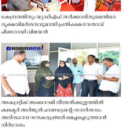
കേന്ദ്രത്തിനും യുഡിഎഫ് സർക്കാരിനുമെതിരെ
രൂക്ഷവിമർശനവുമായി പ്രതിപക്ഷ നേതാവ്
പിണറായി വിജയൻ
അക്വാട്ടിക് അക്കാദമി നീന്തൽക്കുളത്തിൽ
കലക്ടർ അർജുൻ പാണ്ഡ്യൻ്റെ സന്ദർശനം;
അടിസ്ഥാന സൗകര്യങ്ങൾ മെച്ചപ്പെടുത്താൻ
നിർദേശം