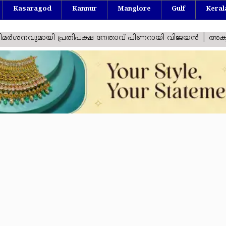
Kasaragod
Kannur
Manglore
Gulf
Keral