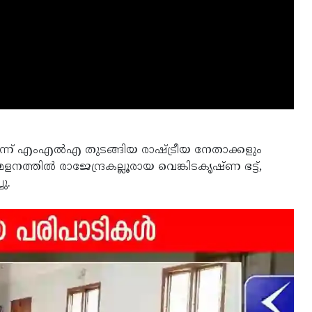
കുന്ന് എംഎല്‍എ തുടങ്ങിയ രാഷ്ട്രീയ നേതാക്കളും
നത്തില്‍ രാജേന്ദ്രകല്ലൂരായ വെങ്കിടകൃഷ്ണ ഭട്ട്,
ു.