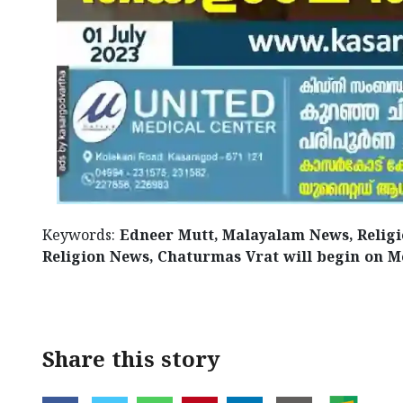
Keywords:
Edneer Mutt, Malayalam News, Relig
Religion News, Chaturmas Vrat will begin on M
< !- START disable copy paste -->
Share this story