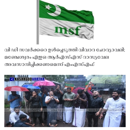
വി ഡി സവർക്കറെ ഉൾപ്പെടുത്തി വിവാദ ചോദ്യാവലി;
മഞ്ചേശ്വരം എഇഒ ആർഎസ്എസ് ദാസ്യവേല
അവസാനിപ്പിക്കണമെന്ന് എംഎസ്എഫ്