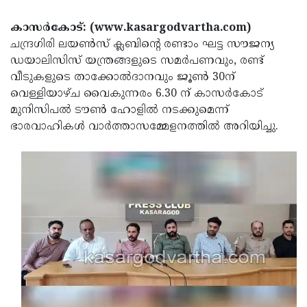
Election
Maha
കാസര്‍കോട്: (www.kasargodvartha.com)
Shivarathri
International
ചന്ദ്രഗിരി ലയണ്‍സ് ക്ലബിന്റെ രണ്ടാം ഘട്ട സൗജന്യ
Women's
Anti-
ഡയാലിസിസ് യന്ത്രങ്ങളുടെ സമര്‍പണവും, രണ്ട്
വീടുകളുടെ താക്കോല്‍ദാനവും ജൂണ്‍ 30ന്
Day
Drug
Attukal
വെള്ളിയാഴ്ച വൈകുന്നരം 6.30 ന് കാസര്‍കോട്
Campaign
Pongala
Holi
മുനിസിപല്‍ ടൗണ്‍ ഹോളില്‍ നടക്കുമെന്ന്
ഭാരവാഹികള്‍ വാര്‍ത്താസമ്മേളനത്തില്‍ അറിയിച്ചു.
2025
2025
IPL
2025
Eid
Al-
Waqf
Fitr
Bill
Vishu
2025
Controversy
Festival
Good
2025
Friday
Easter
Observance
Sunday
By-
2025
2025
Election
Bihar