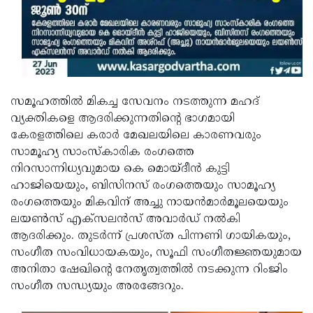
സമൂഹത്തില്‍ മികച്ച സേവനം നടത്തുന്ന മഹദ്
വ്യക്തികളെ ആദരിക്കുന്നതിന്റെ ഭാഗമായി
കേരളത്തിലെ കരാര്‍ മേഖലയിലെ കാരണവരും
സാമൂഹ്യ സാംസ്‌കാരിക രംഗത്തെ
നിറസാന്നിധ്യവുമായ കെ മൊയ്ദീന്‍ കുട്ടി
ഹാജിയെയും, ബിസിനസ് രംഗത്തെയും സാമൂഹ്യ
രംഗത്തെയും മികവിന് അച്ചു നായന്‍മാര്‍മൂലയെയും
ലയണ്‍സ് എക്സലന്‍സ് അവാര്‍ഡ് നല്‍കി
ആദരിക്കും. തുടര്‍ന്ന് പ്രശസ്ത പിന്നണി ഗായികയും,
സംഗീത സംവിധായകയും, സൂഫി സംഗീതജ്ഞയുമായ
അനിതാ ഷേഖിന്റെ നേതൃത്വത്തില്‍ നടക്കുന്ന റിംജിം
സംഗീത സന്ധ്യയും അരങ്ങേറും.