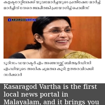
കളക്ടറേറ്റിലേക്ക് യുവമോർച്ചയുടെ പ്രതിഷേധ മാർച്ച്;
മാർച്ചിന് നേരെ ജലപീരങ്കി പ്രയോഗിച്ച് പൊലീസ്
ടൂറിസം ഡയറക്ടർ എം അഞ്ജനയ്ക്ക് ബിആർഡിസി
എംഡിയുടെ അധിക ചുമതല കൂടി; ഉത്തരവിറക്കി
സർക്കാർ
Kasaragod Vartha is the first
local news portal in
Malayalam, and it brings you