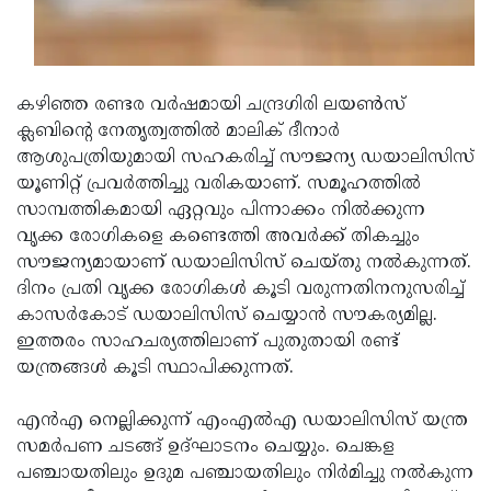
Updates
Assembly
Kerala
Polls
Local
Look
കഴിഞ്ഞ രണ്ടര വര്‍ഷമായി ചന്ദ്രഗിരി ലയണ്‍സ്
Body
Back
ക്ലബിന്റെ നേതൃത്വത്തില്‍ മാലിക് ദീനാര്‍
Election
2025
ആശുപത്രിയുമായി സഹകരിച്ച് സൗജന്യ ഡയാലിസിസ്
യൂണിറ്റ് പ്രവര്‍ത്തിച്ചു വരികയാണ്. സമൂഹത്തില്‍
സാമ്പത്തികമായി ഏറ്റവും പിന്നാക്കം നില്‍ക്കുന്ന
വൃക്ക രോഗികളെ കണ്ടെത്തി അവര്‍ക്ക് തികച്ചും
സൗജന്യമായാണ് ഡയാലിസിസ് ചെയ്തു നല്‍കുന്നത്.
ദിനം പ്രതി വൃക്ക രോഗികള്‍ കൂടി വരുന്നതിനനുസരിച്ച്
കാസര്‍കോട് ഡയാലിസിസ് ചെയ്യാന്‍ സൗകര്യമില്ല.
ഇത്തരം സാഹചര്യത്തിലാണ് പുതുതായി രണ്ട്
യന്ത്രങ്ങള്‍ കൂടി സ്ഥാപിക്കുന്നത്.
എന്‍എ നെല്ലിക്കുന്ന് എംഎല്‍എ ഡയാലിസിസ് യന്ത്ര
സമര്‍പണ ചടങ്ങ് ഉദ്ഘാടനം ചെയ്യും. ചെങ്കള
പഞ്ചായതിലും ഉദുമ പഞ്ചായതിലും നിര്‍മിച്ചു നല്‍കുന്ന