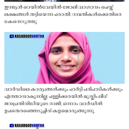
ഇന്ത്യൻ റെയിൽവേയിൽ ജോലി വാഗ്ദാനം ചെയ്ത്
ലക്ഷങ്ങൾ തട്ടിയെന്ന പരാതി; ദമ്പതികൾക്കെതിരെ
കേസെടുത്തു
വാർഡിലെ കാര്യങ്ങൾക്കും പാർട്ടി പരിപാടികൾക്കും
എത്താനാകുന്നില്ല; പള്ളിക്കരയിൽ മുസ്ലിം ലീഗ്
ജനപ്രതിനിധിയുടെ രാജി; ഒന്നാം വാർഡിൽ
ഉപതെരഞ്ഞെടുപ്പിന് കളമൊരുങ്ങുന്നു