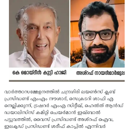
വാര്‍ത്താസമ്മേളനത്തില്‍ ചന്ദ്രഗിരി ലയണ്‍സ് ക്ലബ്
പ്രസിഡണ്ട് എംഎം നൗശാദ്, സെക്രടറി ശാഫി എ
നെല്ലിക്കുന്ന്, ട്രഷറര്‍ എംഎ സിദ്ദീഖ്, ഹെല്‍ത് ആന്‍ഡ്
ഡയാലിസിസ് കമിറ്റി ചെയര്‍മാന്‍ ഇഖ്ബാല്‍
പട്ടുവത്തില്‍, വൈസ് പ്രസിഡണ്ട് അശ്‌റഫ് ഐവ,
ഇലക്ടഡ് പ്രസിഡണ്ട് ശരീഫ് കാപ്പില്‍ എന്നിവര്‍