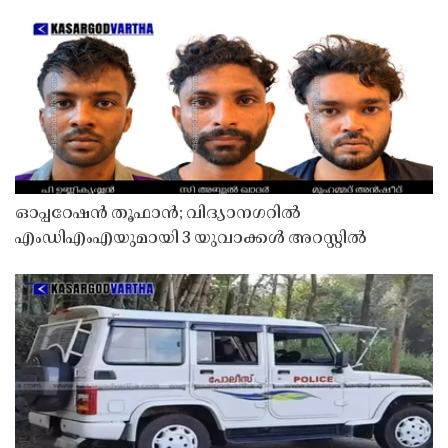
ഓപ്പറേഷൻ തൂഫാൻ; വിദ്യാനഗറിൽ
എംഡിഎംഎയുമായി 3 യുവാക്കൾ അറസ്റ്റിൽ