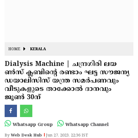
Fitr
May
Day
Eid
Al
Independence
Ad'ha
Day
Onam
HOME
KERALA
J&K
State
Dialysis Machine | ചന്ദ്രഗിരി ലയ
Haryana
ണ്‍സ് ക്ലബിന്റെ രണ്ടാം ഘട്ട സൗജന്യ
Assembly
State
Diwali
ഡയാലിസിസ് യന്ത്ര സമര്‍പണവും
Elections
Assembly
Christmas
വീടുകളുടെ താക്കോല്‍ ദാനവും
Elections
ജൂണ്‍ 30ന്
New-
Year
Republic
Day
Budget
Whatsapp Group
Whatsapp Channel
Delhi
By
Web Desk Hub
Jun 27, 2023, 22:36 IST