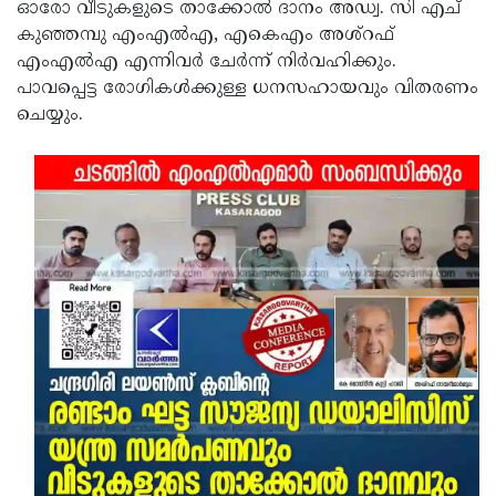
ഓരോ വീടുകളുടെ താക്കോല്‍ ദാനം അഡ്വ. സി എച്
കുഞ്ഞമ്പു എംഎല്‍എ, എകെഎം അശ്‌റഫ്
എംഎല്‍എ എന്നിവര്‍ ചേര്‍ന്ന് നിര്‍വഹിക്കും.
പാവപ്പെട്ട രോഗികള്‍ക്കുള്ള ധനസഹായവും വിതരണം
ചെയ്യും.