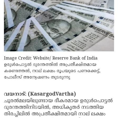
Election
Maha
Shivarathri
International
Women's
Anti-
Day
Drug
Attukal
Campaign
Pongala
Holi
2025
2025
IPL
Image Credit: Website/ Reserve Bank of India
2025
Eid
ഉരുൾപൊട്ടൽ ദുരന്തത്തിൽ അപ്രതീക്ഷിതമായ
Al-
Waqf
കണ്ടെത്തൽ, നാല് ലക്ഷം രൂപയുടെ പണക്കെട്ട്,
Fitr
പോലീസ് അന്വേഷണം തുടരുന്നു
Bill
Vishu
2025
Controversy
Festival
Good
വയനാട്: (KasargodVartha)
2025
Friday
Easter
ചൂരൽമലയിലുണ്ടായ ഭീകരമായ ഉരുൾപൊട്ടൽ
Observance
Sunday
By-
ദുരന്തത്തിനിടയിൽ, അധികൃതർ നടത്തിയ
തിരച്ചിലിൽ അപ്രതീക്ഷിതമായി നാല് ലക്ഷം
2025
2025
Election
Bihar