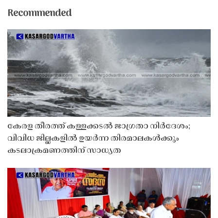
Recommended
കേരള തീരത്ത് കള്ളക്കടൽ ജാഗ്രതാ നിർദേശം;
വിവിധ ജില്ലകളിൽ ഉയർന്ന തിരമാലകൾക്കും
കടലാക്രമണത്തിന് സാധ്യത