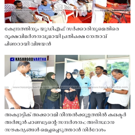
കേന്ദ്രത്തിനും യുഡിഎഫ് സർക്കാരിനുമെതിരെ
രൂക്ഷവിമർശനവുമായി പ്രതിപക്ഷ നേതാവ്
പിണറായി വിജയൻ
അക്വാട്ടിക് അക്കാദമി നീന്തൽക്കുളത്തിൽ കലക്ടർ
അർജുൻ പാണ്ഡ്യൻ്റെ സന്ദർശനം; അടിസ്ഥാന
സൗകര്യങ്ങൾ മെച്ചപ്പെടുത്താൻ നിർദേശം