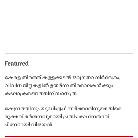
Featured
കേരള തീരത്ത് കള്ളക്കടൽ ജാഗ്രതാ നിർദേശം;
വിവിധ ജില്ലകളിൽ ഉയർന്ന തിരമാലകൾക്കും
കടലാക്രമണത്തിന് സാധ്യത
കേന്ദ്രത്തിനും യുഡിഎഫ് സർക്കാരിനുമെതിരെ
രൂക്ഷവിമർശനവുമായി പ്രതിപക്ഷ നേതാവ്
പിണറായി വിജയൻ