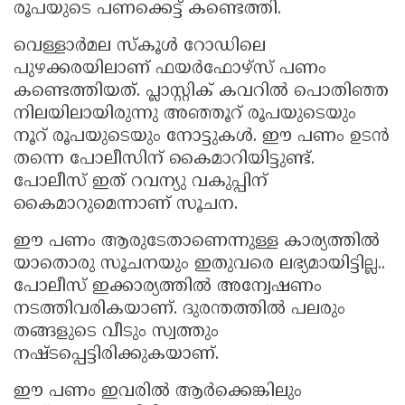
രൂപയുടെ പണക്കെട്ട് കണ്ടെത്തി.
Updates
Assembly
Kerala
വെള്ളാര്‍മല സ്‌കൂള്‍ റോഡിലെ
Polls
Local
Look
പുഴക്കരയിലാണ് ഫയർഫോഴ്സ് പണം
Body
Back
കണ്ടെത്തിയത്. പ്ലാസ്റ്റിക് കവറിൽ പൊതിഞ്ഞ
നിലയിലായിരുന്നു അഞ്ഞൂറ് രൂപയുടെയും
Election
2025
നൂറ് രൂപയുടെയും നോട്ടുകൾ. ഈ പണം ഉടൻ
തന്നെ പോലീസിന് കൈമാറിയിട്ടുണ്ട്.
പോലീസ് ഇത് റവന്യു വകുപ്പിന്
കൈമാറുമെന്നാണ് സൂചന.
ഈ പണം ആരുടേതാണെന്നുള്ള കാര്യത്തിൽ
യാതൊരു സൂചനയും ഇതുവരെ ലഭ്യമായിട്ടില്ല..
പോലീസ് ഇക്കാര്യത്തിൽ അന്വേഷണം
നടത്തിവരികയാണ്. ദുരന്തത്തിൽ പലരും
തങ്ങളുടെ വീടും സ്വത്തും
നഷ്ടപ്പെട്ടിരിക്കുകയാണ്.
ഈ പണം ഇവരിൽ ആർക്കെങ്കിലും