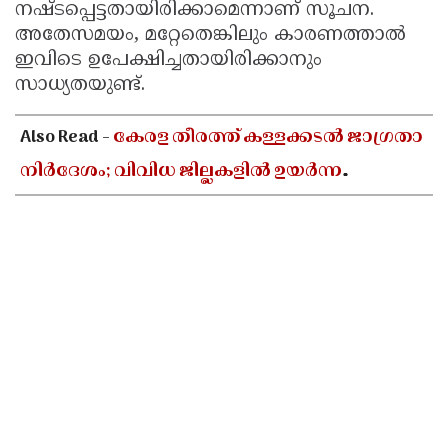
നഷ്ടപ്പെട്ടതായിരിക്കാമെന്നാണ് സൂചന.
അതേസമയം, മറ്റേതെങ്കിലും കാരണത്താൽ
ഇവിടെ ഉപേക്ഷിച്ചതായിരിക്കാനും
സാധ്യതയുണ്ട്.
Also Read -
കേരള തീരത്ത് കള്ളക്കടൽ ജാഗ്രതാ
നിർദേശം; വിവിധ ജില്ലകളിൽ ഉയർന്ന
തിരമാലകൾക്കും കടലാക്രമണത്തിന്
സാധ്യത