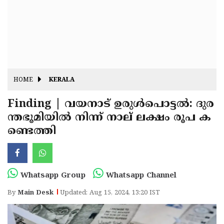
Fitr
May
Day
Eid
Al
Independence
Ad'ha
Day
Onam
HOME
KERALA
J&K
State
Finding | വയനാട് ഉരുൾപൊട്ടൽ: ദുര
Haryana
ന്തഭൂമിയിൽ നിന്ന് നാല് ലക്ഷം രൂപ ക
Assembly
State
Diwali
ണ്ടെത്തി
Elections
Assembly
Christmas
Elections
New-
Year
Republic
Whatsapp Group
Whatsapp Channel
Day
Budget
By
Main Desk
Updated: Aug 15, 2024, 13:20 IST
Delhi