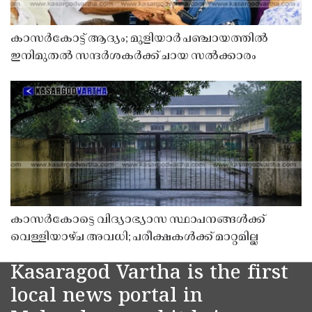
കാസർകോട്ട് ആദ്യം; മുളിയാർ പഞ്ചായത്തിൽ
ഇനിമുതൽ സന്ദർശകർക്ക് ചായ സൽക്കാരം
കാസർകോട്ടെ വിദ്യാഭ്യാസ സ്ഥാപനങ്ങൾക്ക്
വെള്ളിയാഴ്ച അവധി; പരീക്ഷകൾക്ക് മാറ്റമില്ല
Kasaragod Vartha is the first
local news portal in