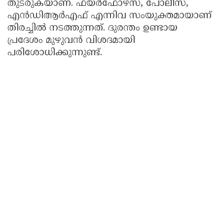
തുടരുകയാണ്. ഫയർഫോഴ്‌സ്, പോലീസ്,
എൻഡിആർഎഫ് എന്നിവ സംയുക്തമായാണ്
തിരച്ചിൽ നടത്തുന്നത്. ദുരന്തം ഉണ്ടായ
പ്രദേശം മുഴുവൻ വിശദമായി
പരിശോധിക്കുന്നുണ്ട്.