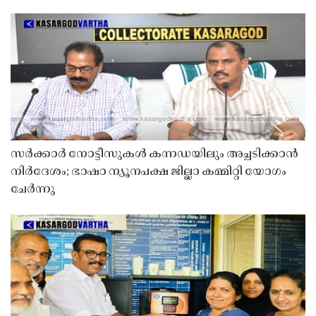
സർക്കാർ നോട്ടീസുകൾ കന്നഡയിലും അച്ചടിക്കാൻ
നിർദേശം; ഭാഷാ ന്യൂനപക്ഷ ജില്ലാ കമ്മിറ്റി യോഗം
ചേർന്നു