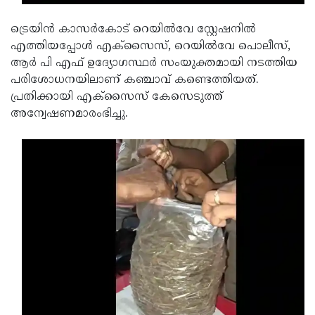
Updates
Assembly
Kerala
ട്രെയിൻ കാസർകോട് റെയിൽവേ സ്റ്റേഷനിൽ
Polls
Local
Look
എത്തിയപ്പോൾ എക്സൈസ്, റെയിൽവേ പൊലീസ്,
ആർ പി എഫ് ഉദ്യോഗസ്ഥർ സംയുക്തമായി നടത്തിയ
Body
Back
പരിശോധനയിലാണ് കഞ്ചാവ് കണ്ടെത്തിയത്.
Election
2025
പ്രതിക്കായി എക്സൈസ് കേസെടുത്ത്
അന്വേഷണമാരംഭിച്ചു.