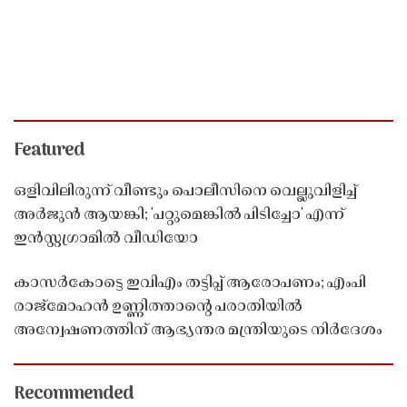
Featured
ഒളിവിലിരുന്ന് വീണ്ടും പൊലീസിനെ വെല്ലുവിളിച്ച്
അർജുൻ ആയങ്കി; 'പറ്റുമെങ്കിൽ പിടിച്ചോ' എന്ന്
ഇൻസ്റ്റഗ്രാമിൽ വീഡിയോ
കാസർകോട്ടെ ഇവിഎം തട്ടിപ്പ് ആരോപണം; എംപി
രാജ്‌മോഹൻ ഉണ്ണിത്താന്റെ പരാതിയിൽ
അന്വേഷണത്തിന് ആഭ്യന്തര മന്ത്രിയുടെ നിർദേശം
Recommended