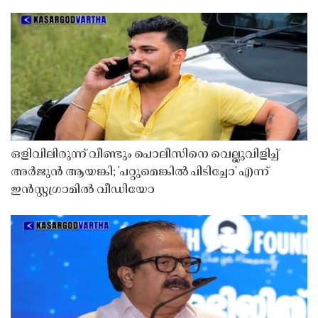
ഒളിവിലിരുന്ന് വീണ്ടും പൊലീസിനെ വെല്ലുവിളിച്ച്
അർജുൻ ആയങ്കി; 'പറ്റുമെങ്കിൽ പിടിച്ചോ' എന്ന്
ഇൻസ്റ്റഗ്രാമിൽ വീഡിയോ