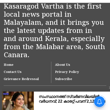
Kasaragod Vartha is the first
local news portal in
Malayalam, and it brings you
the latest updates from in
and around Kerala, especially
from the Malabar area, South
Canara.
Home
About Us
Contact Us
Privacy Policy
Grievance Redressal
Subscribe
കാസർകോടിൻ്റെ വികസന
പ്രശ്നങ്ങളിൽ അടിയന്തര
നടപടി; 3 പ്രധാന