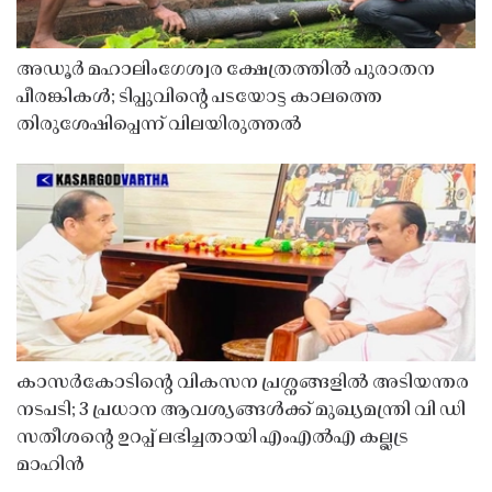
അഡൂർ മഹാലിംഗേശ്വര ക്ഷേത്രത്തിൽ പുരാതന
പീരങ്കികൾ; ടിപ്പുവിൻ്റെ പടയോട്ട കാലത്തെ
തിരുശേഷിപ്പെന്ന് വിലയിരുത്തൽ
കാസർകോടിൻ്റെ വികസന പ്രശ്നങ്ങളിൽ അടിയന്തര
നടപടി; 3 പ്രധാന ആവശ്യങ്ങൾക്ക് മുഖ്യമന്ത്രി വി ഡി
സതീശൻ്റെ ഉറപ്പ് ലഭിച്ചതായി എംഎൽഎ കല്ലട്ര
മാഹിൻ