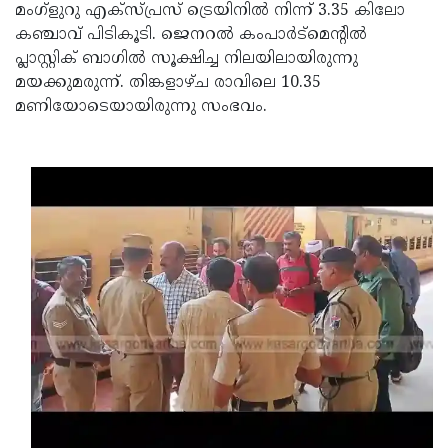
Election
Maha
മംഗ്ളുറു എക്‌സ്പ്രസ് ട്രെയിനിൽ നിന്ന് 3.35 കിലോ
കഞ്ചാവ് പിടികൂടി. ജെനറൽ കംപാർട്മെൻ്റിൽ
Shivarathri
International
പ്ലാസ്റ്റിക് ബാഗിൽ സൂക്ഷിച്ച നിലയിലായിരുന്നു
Women's
Anti-
മയക്കുമരുന്ന്. തിങ്കളാഴ്ച രാവിലെ 10.35
മണിയോടെയായിരുന്നു സംഭവം.
Day
Drug
Attukal
Campaign
Pongala
Holi
2025
2025
IPL
2025
Eid
Al-
Waqf
Fitr
Bill
Vishu
2025
Controversy
Festival
Good
2025
Friday
Easter
Observance
Sunday
By-
2025
2025
Election
Bihar