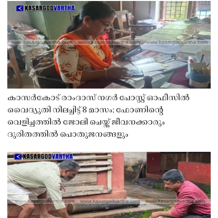
കാസർകോട് രാംദാസ് നഗർ പോസ്റ്റ് ഓഫീസിൽ
വൈദ്യുതി നിലച്ചിട്ട് 8 മാസം; ഫോണിൻ്റെ
വെളിച്ചത്തിൽ ജോലി ചെയ്ത് ജീവനക്കാരും
ദുരിതത്തിൽ പൊതുജനങ്ങളും