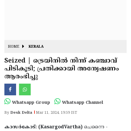
Fitr
May
Day
Eid
Al
Independence
Ad'ha
Day
Onam
HOME
KERALA
J&K
State
Seized | ട്രെയിനിൽ നിന്ന് കഞ്ചാവ്
Haryana
പിടികൂടി; പ്രതിക്കായി അന്വേഷണം
Assembly
State
Diwali
ആരംഭിച്ചു
Elections
Assembly
Christmas
Elections
New-
Year
Republic
Whatsapp Group
Whatsapp Channel
Day
Budget
By
Desk Delta
Mar 11, 2024, 19:59 IST
Delhi
കാസർകോട്: (KasargodVartha)
ചെന്നൈ -