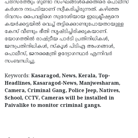
പരിസരത്തും ഗുണ്ടാ സംഘങ്ങള്‍ക്കെതിരെ പൊലീസ്
കര്‍ശന നടപടിയാണ് സ്വീകരിച്ചിരുന്നത്. കഴിഞ്ഞ
ദിവസം പൈവളിഗെ സ്വദേശിയായ ഇലക്ട്രീഷ്യനെ
കയര്‍ക്കട്ടയില്‍ വെച്ച് തട്ടിക്കൊണ്ടുപോയതായുള്ള
കേസ് വീണ്ടും ഭീതി സൃഷ്ടിച്ചിരിക്കുകയാണ്.
യോഗത്തില്‍ രാഷ്ട്രീയ പാര്‍ടി പ്രതിനിധികൾ,
ജനപ്രതിനിധികൾ, സ്‌കൂള്‍ പിടിഎ അംഗങ്ങള്‍,
പൊലീസ്, ജനമൈത്രി ഉദ്യോഗസ്ഥര്‍ എന്നിവര്‍
സംബന്ധിച്ചു.
Keywords:
Kasaragod, News, Kerala, Top-
Headlines, Kasaragod-News, Manjwesharam,
Camera, Criminal Gang, Police Jeep, Natives,
School, CCTV, Cameras will be installed in
Paivalike to monitor criminal gangs.
< !- START disable copy paste -->