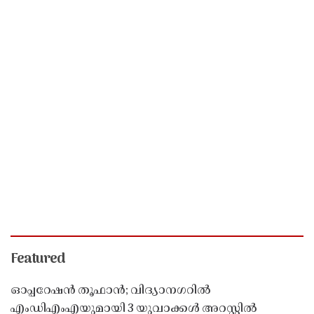
Featured
ഓപ്പറേഷൻ തൂഫാൻ; വിദ്യാനഗറിൽ
എംഡിഎംഎയുമായി 3 യുവാക്കൾ അറസ്റ്റിൽ