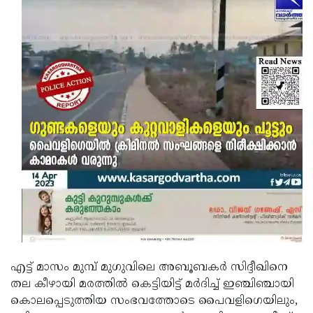
എട്ട് മാസം മുമ്പ് മുഗുവിലെ അബൂബകര്‍ സിദ്ദീഖിനെ
തല കീഴായി മരത്തില്‍ കെട്ടിയിട്ട് മർദിച്ച് ഇഞ്ചിഞ്ചായി
കൊലപ്പെടുത്തിയ സംഭവത്തോടെ പൈവളിഗെയിലും,