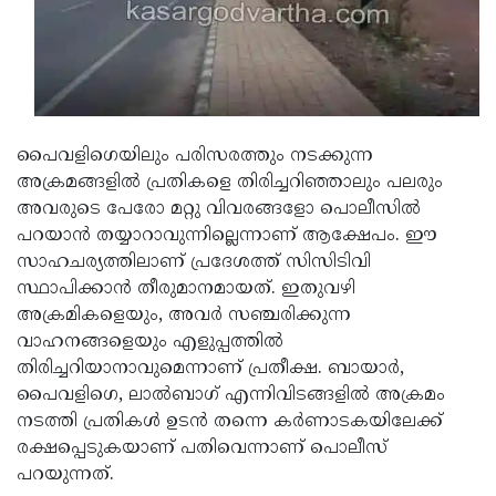
Updates
Assembly
Kerala
Polls
Local
Look
Body
Back
Election
2025
പൈവളിഗെയിലും പരിസരത്തും നടക്കുന്ന
അക്രമങ്ങളില്‍ പ്രതികളെ തിരിച്ചറിഞ്ഞാലും പലരും
അവരുടെ പേരോ മറ്റു വിവരങ്ങളോ പൊലീസില്‍
പറയാന്‍ തയ്യാറാവുന്നില്ലെന്നാണ് ആക്ഷേപം. ഈ
സാഹചര്യത്തിലാണ് പ്രദേശത്ത് സിസിടിവി
സ്ഥാപിക്കാന്‍ തീരുമാനമായത്. ഇതുവഴി
അക്രമികളെയും, അവര്‍ സഞ്ചരിക്കുന്ന
വാഹനങ്ങളെയും എളുപ്പത്തില്‍
തിരിച്ചറിയാനാവുമെന്നാണ് പ്രതീക്ഷ. ബായാര്‍,
പൈവളിഗെ, ലാല്‍ബാഗ് എന്നിവിടങ്ങളില്‍ അക്രമം
നടത്തി പ്രതികള്‍ ഉടന്‍ തന്നെ കര്‍ണാടകയിലേക്ക്
രക്ഷപ്പെടുകയാണ് പതിവെന്നാണ് പൊലീസ്
പറയുന്നത്.