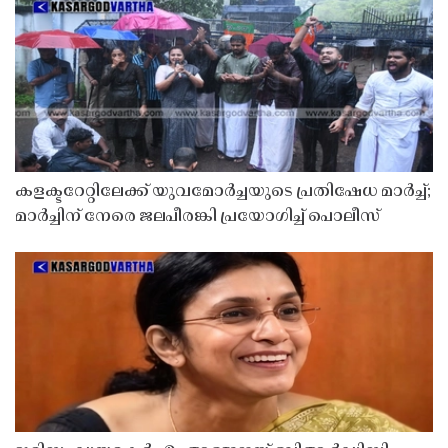
കളക്ടറേറ്റിലേക്ക് യുവമോർച്ചയുടെ പ്രതിഷേധ മാർച്ച്;
മാർച്ചിന് നേരെ ജലപീരങ്കി പ്രയോഗിച്ച് പൊലീസ്