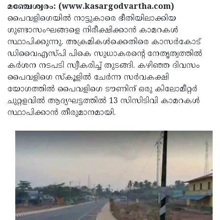
Election
Maha
മഞ്ചേശ്വരം: (www.kasargodvartha.com)
പൈവളിഗെയില്‍ നാട്ടുകാരെ ഭീതിയിലാക്കിയ
Shivarathri
International
ഗുണ്ടാസംഘങ്ങളെ നിരീക്ഷിക്കാന്‍ കാമറകള്‍
Women's
Anti-
സ്ഥാപിക്കുന്നു. അക്രമികള്‍ക്കെതിരെ കാസര്‍കോട്
ഡിവൈഎസ്പി പികെ സുധാകരന്റെ നേതൃത്വത്തില്‍
Day
Drug
Attukal
കര്‍ശന നടപടി സ്വീകരിച്ച് തുടങ്ങി. കഴിഞ്ഞ ദിവസം
Campaign
Pongala
Holi
പൈവളിഗെ സ്‌കൂളില്‍ ചേര്‍ന്ന സര്‍വകക്ഷി
യോഗത്തില്‍ പൈവളിഗെ ടൗണിന് ഒരു കിലോമീറ്റര്‍
2025
2025
IPL
ചുറ്റളവില്‍ ആദ്യഘട്ടത്തില്‍ 13 സിസിടിവി കാമറകള്‍
2025
Eid
സ്ഥാപിക്കാന്‍ തീരുമാനമായി.
Al-
Waqf
Fitr
Bill
Vishu
2025
Controversy
Festival
Good
2025
Friday
Easter
Observance
Sunday
By-
2025
2025
Election
Bihar