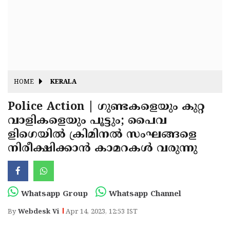
Fitr
May
Day
Eid
Al
Independence
Ad'ha
Day
Onam
HOME
KERALA
J&K
State
Police Action | ഗുണ്ടകളെയും കുറ്റ
Haryana
വാളികളെയും പൂട്ടും; പൈവ
Assembly
State
Diwali
ളിഗെയില്‍ ക്രിമിനൽ സംഘങ്ങളെ
Elections
Assembly
Christmas
നിരീക്ഷിക്കാന്‍ കാമറകള്‍ വരുന്നു
Elections
New-
Year
Republic
Whatsapp Group
Whatsapp Channel
Day
Budget
By
Webdesk Vi
Apr 14, 2023, 12:53 IST
Delhi