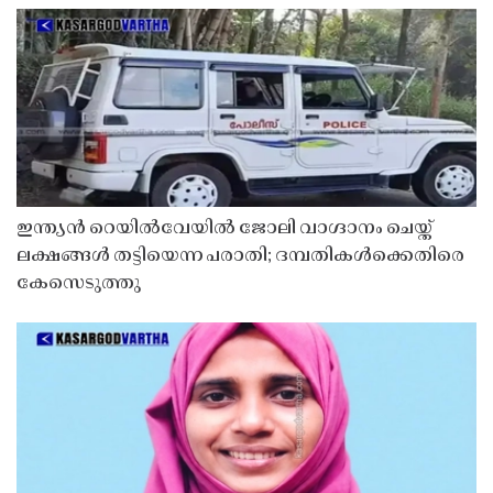
ഇന്ത്യൻ റെയിൽവേയിൽ ജോലി വാഗ്ദാനം ചെയ്ത്
ലക്ഷങ്ങൾ തട്ടിയെന്ന പരാതി; ദമ്പതികൾക്കെതിരെ
കേസെടുത്തു