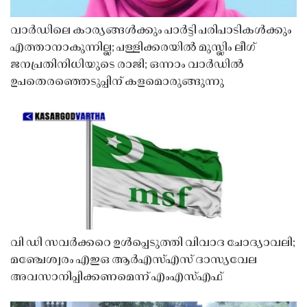
വാർഡിലെ കാര്യങ്ങൾക്കും പാർട്ടി പരിപാടികൾക്കും
എത്താനാകുന്നില്ല; പള്ളിക്കരയിൽ മുസ്ലിം ലീഗ്
ജനപ്രതിനിധിയുടെ രാജി; ഒന്നാം വാർഡിൽ
ഉപതെരഞ്ഞെടുപ്പിന് കളമൊരുങ്ങുന്നു
വി ഡി സവർക്കറെ ഉൾപ്പെടുത്തി വിവാദ ചോദ്യാവലി;
മഞ്ചേശ്വരം എഇഒ ആർഎസ്എസ് ദാസ്യവേല
അവസാനിപ്പിക്കണമെന്ന് എംഎസ്എഫ്