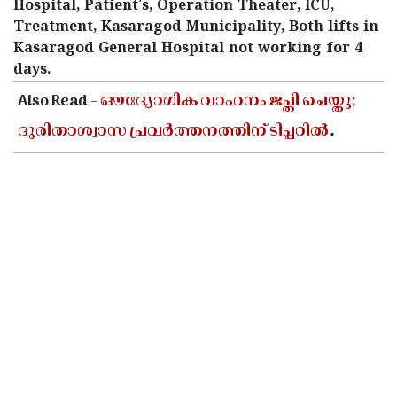
Hospital, Patient's, Operation Theater, ICU,
Treatment, Kasaragod Municipality, Both lifts in
Kasaragod General Hospital not working for 4
days.
< !- START disable copy paste -->
Also Read -
ഔദ്യോഗിക വാഹനം ജപ്തി ചെയ്തു;
ദുരിതാശ്വാസ പ്രവർത്തനത്തിന് ടിപ്പറിൽ
സഞ്ചരിച്ച് തഹസിൽദാർ