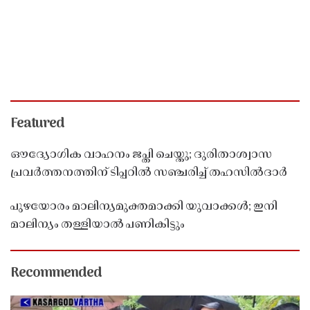
Featured
ഔദ്യോഗിക വാഹനം ജപ്തി ചെയ്തു; ദുരിതാശ്വാസ
പ്രവർത്തനത്തിന് ടിപ്പറിൽ സഞ്ചരിച്ച് തഹസിൽദാർ
പുഴയോരം മാലിന്യമുക്തമാക്കി യുവാക്കൾ; ഇനി
മാലിന്യം തള്ളിയാൽ പണികിട്ടും
Recommended