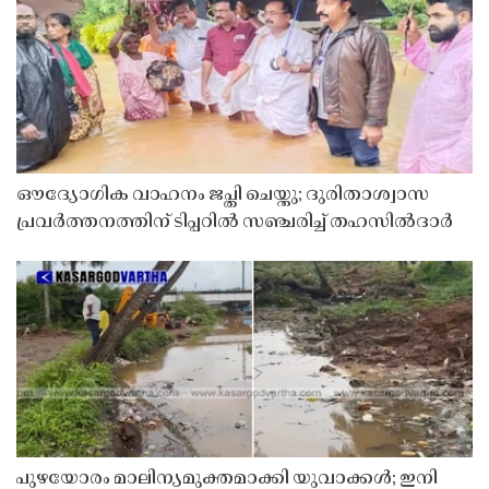
ഔദ്യോഗിക വാഹനം ജപ്തി ചെയ്തു; ദുരിതാശ്വാസ
പ്രവർത്തനത്തിന് ടിപ്പറിൽ സഞ്ചരിച്ച് തഹസിൽദാർ
പുഴയോരം മാലിന്യമുക്തമാക്കി യുവാക്കൾ; ഇനി