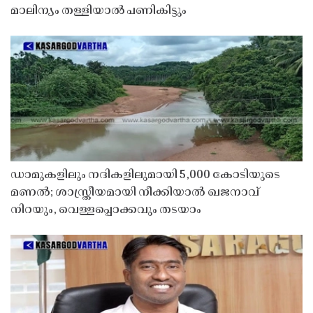
മാലിന്യം തള്ളിയാൽ പണികിട്ടും
ഡാമുകളിലും നദികളിലുമായി 5,000 കോടിയുടെ
മണൽ; ശാസ്ത്രീയമായി നീക്കിയാൽ ഖജനാവ്
നിറയും, വെള്ളപ്പൊക്കവും തടയാം