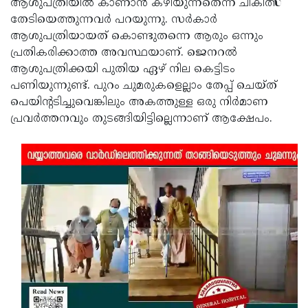
ആശുപത്രിയില്‍ കാണാന്‍ കഴിയുന്നതെന്ന് ചികിത്സ
തേടിയെത്തുന്നവര്‍ പറയുന്നു. സര്‍കാര്‍
ആശുപത്രിയായത് കൊണ്ടുതന്നെ ആരും ഒന്നും
പ്രതികരിക്കാത്ത അവസ്ഥയാണ്. ജെനറല്‍
ആശുപത്രിക്കയി പുതിയ ഏഴ് നില കെട്ടിടം
പണിയുന്നുണ്ട്. പുറം ചുമരുകളെല്ലാം തേപ്പ് ചെയ്ത്
പെയിന്റടിച്ചുവെങ്കിലും അകത്തുള്ള ഒരു നിര്‍മാണ
പ്രവര്‍ത്തനവും തുടങ്ങിയിട്ടില്ലെന്നാണ് ആക്ഷേപം.