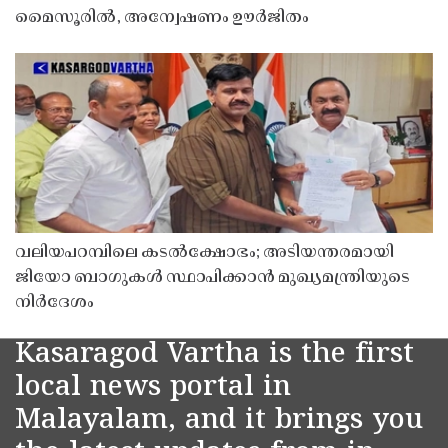
മൈസൂരിൽ, അന്വേഷണം ഊർജിതം
വലിയപറമ്പിലെ കടൽക്ഷോഭം; അടിയന്തരമായി
ജിയോ ബാഗുകൾ സ്ഥാപിക്കാൻ മുഖ്യമന്ത്രിയുടെ
നിർദേശം
Kasaragod Vartha is the first
local news portal in
Malayalam, and it brings you