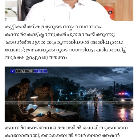
കുട്ടികൾക്ക് കളക്ടറുടെ സ്നേഹ സന്ദേശം!
കാസർകോട്ട് ക്ലാസുകൾ പുനരാരംഭിക്കുന്നു;
‘ഓറൻജ് ജാഗ്രത തുടരുന്നതിനാൽ അതീവ ശ്രദ്ധ
വേണം’; ഇഴ ജന്തുക്കളുടെ സാന്നിധ്യം പരിശോധിച്ച്
സുരക്ഷ ഉറപ്പുവരുത്തണം
കാസർകോട് അമ്പലത്തറയിൽ പൊലീസുകാരനെ
കാണാതായി; മൊബൈൽ ടവർ ലൊക്കേഷൻ