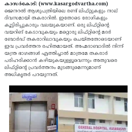
Election
Maha
കാസര്‍കോട്: (www.kasargodvartha.com)
ജെനറല്‍ ആശുപത്രിയിലെ രണ്ട് ലിഫ്റ്റുകളും നാല്
Shivarathri
International
ദിവസമായി തകരാറില്‍. ഇതോടെ രോഗികളും
Women's
Anti-
കൂട്ടിരിപ്പുകാരും വലയുകയാണ്. ഒരു ലിഫ്റ്റിന്റെ
വയറിങ് കേടാവുകയും മറ്റൊരു ലിഫ്റ്റിന്റെ മദര്‍
Day
Drug
Attukal
ബോര്‍ഡ് തകരാറിലാവുകയും ചെയ്തതോടെയാണ്
Campaign
Pongala
Holi
ഇവ പ്രവര്‍ത്തന രഹിതമായത്. അഹ്മദാബാദില്‍ നിന്ന്
യന്ത്ര ഭാഗങ്ങള്‍ എത്തിച്ചാല്‍ മാത്രമേ തകരാര്‍
2025
2025
IPL
പരിഹരിക്കാന്‍ കഴിയുകയുള്ളൂവെന്നും അതുവരെ
2025
Eid
ലിഫ്റ്റിന്റെ പ്രവര്‍ത്തനം മുടങ്ങുമെന്നുമാണ്
അധികൃതര്‍ പറയുന്നത്.
Al-
Waqf
Fitr
Bill
Vishu
2025
Controversy
Festival
Good
2025
Friday
Easter
Observance
Sunday
By-
2025
2025
Election
Bihar