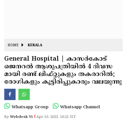
Fitr
May
Day
Eid
Al
Independence
Ad'ha
Day
Onam
HOME
KERALA
J&K
State
General Hospital | കാസര്‍കോട്
Haryana
ജെനറല്‍ ആശുപത്രിയില്‍ 4 ദിവസ
Assembly
State
Diwali
മായി രണ്ട് ലിഫ്റ്റുകളും തകരാറില്‍;
Elections
Assembly
Christmas
രോഗികളും കൂട്ടിരിപ്പുകാരും വലയുന്നു
Elections
New-
Year
Republic
Whatsapp Group
Whatsapp Channel
Day
Budget
By
Webdesk Vi
Apr 10, 2023, 16:21 IST
Delhi