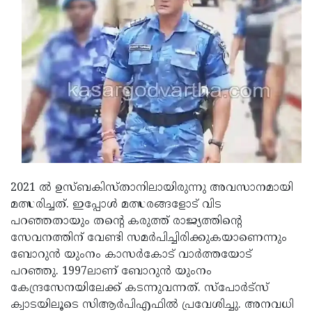
Updates
Assembly
Kerala
Polls
Local
Look
Body
Back
Election
2025
2021 ല്‍ ഉസ്ബകിസ്താനിലായിരുന്നു അവസാനമായി
മത്സരിച്ചത്. ഇപ്പോള്‍ മത്സരങ്ങളോട് വിട
പറഞ്ഞതായും തന്റെ കരുത്ത് രാജ്യത്തിന്റെ
സേവനത്തിന് വേണ്ടി സമര്‍പിച്ചിരിക്കുകയാണെന്നും
ബോറുന്‍ യുംനം കാസര്‍കോട് വാര്‍ത്തയോട്
പറഞ്ഞു. 1997ലാണ് ബോറുന്‍ യുംനം
കേന്ദ്രസേനയിലേക്ക് കടന്നുവന്നത്. സ്പോര്‍ട്സ്
ക്വാടയിലൂടെ സിആര്‍പിഎഫില്‍ പ്രവേശിച്ചു. അനവധി