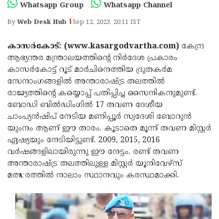
Election
Maha
Whatsapp Group
Whatsapp Channel
Shivarathri
International
By
Web Desk Hub
Sep 12, 2023, 20:11 IST
Women's
Anti-
കാസര്‍കോട്: (www.kasargodvartha.com)
കേന്ദ്ര
Day
Drug
Attukal
ആഭ്യന്തര മന്ത്രാലയത്തിന്റെ നിര്‍ദേശ പ്രകാരം
കാസര്‍കോട്ട് റൂട് മാര്‍ചിനെത്തിയ ദ്രുതകര്‍മ
Campaign
Pongala
Holi
സേനാംഗങ്ങളില്‍ അന്താരാഷ്ട്ര തലത്തില്‍
2025
2025
IPL
രാജ്യത്തിന്റെ കയ്യൊപ്പ് പതിപ്പിച്ച സൈനികനുമുണ്ട്.
ബോഡി ബില്‍ഡിംഗില്‍ 17 തവണ ദേശീയ
2025
Eid
ചാംപ്യന്‍ഷിപ് നേടിയ മണിപ്പൂര്‍ സ്വദേശി ബോറുന്‍
Al-
Waqf
യുംനം ആണ് ഈ താരം. കൂടാതെ മൂന്ന് തവണ മിസ്റ്റര്‍
ഏഷ്യയും നേടിയിട്ടുണ്ട്. 2009, 2015, 2016
Fitr
Bill
Vishu
വര്‍ഷങ്ങളിലായിരുന്നു ഈ നേട്ടം. രണ്ട് തവണ
2025
Controversy
Festival
Good
അന്താരാഷ്ട്ര തലത്തിലുള്ള മിസ്റ്റര്‍ യൂനിവേഴ്‌സ്
മത്സരത്തില്‍ നാലാം സ്ഥാനവും കരസ്ഥമാക്കി.
2025
Friday
Easter
Observance
Sunday
By-
2025
2025
Election
Bihar