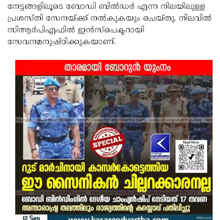
നേട്ടങ്ങളിലൂടെ ബോഡി ബില്‍ഡര്‍ എന്ന നിലയിലുള്ള
പ്രശസ്തി സേനയ്ക്ക് നല്‍കുകയും ചെയ്തു. നിലവില്‍
സിആര്‍പിഎഫില്‍ ഇന്‍സ്പെക്ടറായി
സേവനമനുഷ്ഠിക്കുകയാണ്.