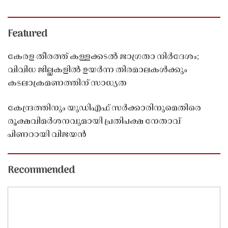
Featured
കേരള തീരത്ത് കള്ളക്കടൽ ജാഗ്രതാ നിർദേശം;
വിവിധ ജില്ലകളിൽ ഉയർന്ന തിരമാലകൾക്കും
കടലാക്രമണത്തിന് സാധ്യത
കേന്ദ്രത്തിനും യുഡിഎഫ് സർക്കാരിനുമെതിരെ
രൂക്ഷവിമർശനവുമായി പ്രതിപക്ഷ നേതാവ്
പിണറായി വിജയൻ
Recommended