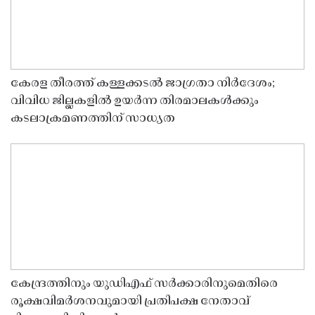
കേരള തീരത്ത് കള്ളക്കടൽ ജാഗ്രതാ നിർദേശം;
വിവിധ ജില്ലകളിൽ ഉയർന്ന തിരമാലകൾക്കും
കടലാക്രമണത്തിന് സാധ്യത
കേന്ദ്രത്തിനും യുഡിഎഫ് സർക്കാരിനുമെതിരെ
രൂക്ഷവിമർശനവുമായി പ്രതിപക്ഷ നേതാവ്