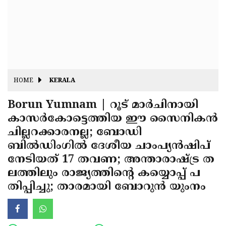
Fitr
May
Day
Eid
Al
Independence
Ad'ha
Day
Onam
HOME
KERALA
J&K
State
Borun Yumnam | റൂട് മാര്‍ചിനായി
Haryana
കാസര്‍കോട്ടെത്തിയ ഈ സൈനികന്‍
Assembly
State
Diwali
ചില്ലറക്കാരനല്ല; ബോഡി
Elections
Assembly
Christmas
ബില്‍ഡിംഗില്‍ ദേശീയ ചാംപ്യന്‍ഷിപ്
Elections
നേടിയത് 17 തവണ; അന്താരാഷ്ട്ര ത
New-
ലത്തിലും രാജ്യത്തിന്റെ കയ്യൊപ്പ് പ
Year
Republic
തിപ്പിച്ചു; താരമായി ബോറുന്‍ യുംനം
Day
Budget
Delhi