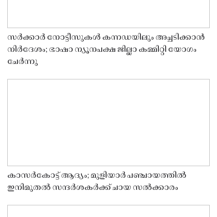
സർക്കാർ നോട്ടീസുകൾ കന്നഡയിലും അച്ചടിക്കാൻ
നിർദേശം; ഭാഷാ ന്യൂനപക്ഷ ജില്ലാ കമ്മിറ്റി യോഗം
ചേർന്നു
കാസർകോട്ട് ആദ്യം; മുളിയാർ പഞ്ചായത്തിൽ
ഇനിമുതൽ സന്ദർശകർക്ക് ചായ സൽക്കാരം