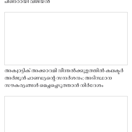
പിണറായി വിജയൻ
അക്വാട്ടിക് അക്കാദമി നീന്തൽക്കുളത്തിൽ കലക്ടർ
അർജുൻ പാണ്ഡ്യൻ്റെ സന്ദർശനം; അടിസ്ഥാന
സൗകര്യങ്ങൾ മെച്ചപ്പെടുത്താൻ നിർദേശം