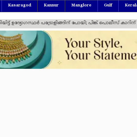
Kasaragod
Kannur
Manglore
Gulf
Keral