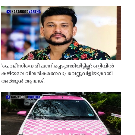
'പൊലീസിനെ ഭീഷണിപ്പെടുത്തിയിട്ടില്ല'; ഒളിവിൽ
കഴിയവേ വിശദീകരണവും വെല്ലുവിളിയുമായി
അർജുൻ ആയങ്കി