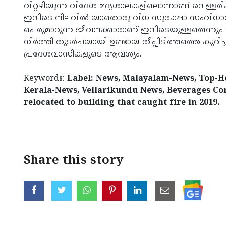
വിറ്റഴിയുന്ന വിദേശ മദ്യശാലകളിലൊന്നാണ് വെള്ളരി
ഇവിടെ നിലവില്‍ യാതൊരു വിധ സുരക്ഷാ സംവിധാന
പെരുമാറുന്ന ജീവനക്കാരാണ് ഇവിടെയുള്ളതെന്നും 
നിര്‍ത്തി തുടര്‍ചയായി ഉണ്ടായ തീപ്പിടിത്തത്തെ ക
പ്രദേശവാസികളുടെ ആവശ്യം.
Keywords:
Label: News, Malayalam-News, Top-He
Kerala-News, Vellarikundu News, Beverages Corp
relocated to building that caught fire in 2019.
< !- START disable copy paste -->
Share this story