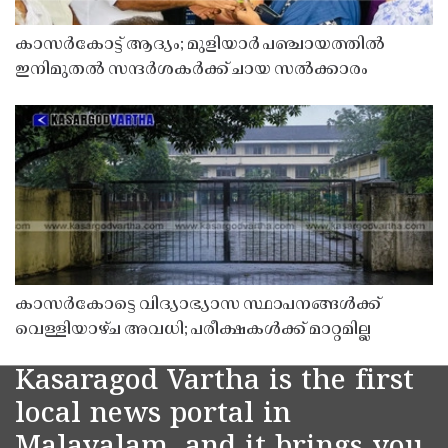
കാസർകോട്ട് ആദ്യം; മുളിയാർ പഞ്ചായത്തിൽ
ഇനിമുതൽ സന്ദർശകർക്ക് ചായ സൽക്കാരം
കാസർകോട്ടെ വിദ്യാഭ്യാസ സ്ഥാപനങ്ങൾക്ക്
വെള്ളിയാഴ്ച അവധി; പരീക്ഷകൾക്ക് മാറ്റമില്ല
Kasaragod Vartha is the first
local news portal in