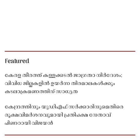
Featured
കേരള തീരത്ത് കള്ളക്കടൽ ജാഗ്രതാ നിർദേശം;
വിവിധ ജില്ലകളിൽ ഉയർന്ന തിരമാലകൾക്കും
കടലാക്രമണത്തിന് സാധ്യത
കേന്ദ്രത്തിനും യുഡിഎഫ് സർക്കാരിനുമെതിരെ
രൂക്ഷവിമർശനവുമായി പ്രതിപക്ഷ നേതാവ്
പിണറായി വിജയൻ