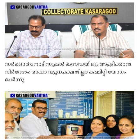
സർക്കാർ നോട്ടീസുകൾ കന്നഡയിലും അച്ചടിക്കാൻ
നിർദേശം; ഭാഷാ ന്യൂനപക്ഷ ജില്ലാ കമ്മിറ്റി യോഗം
ചേർന്നു