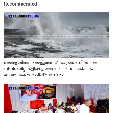
Recommended
കേരള തീരത്ത് കള്ളക്കടൽ ജാഗ്രതാ നിർദേശം;
വിവിധ ജില്ലകളിൽ ഉയർന്ന തിരമാലകൾക്കും
കടലാക്രമണത്തിന് സാധ്യത