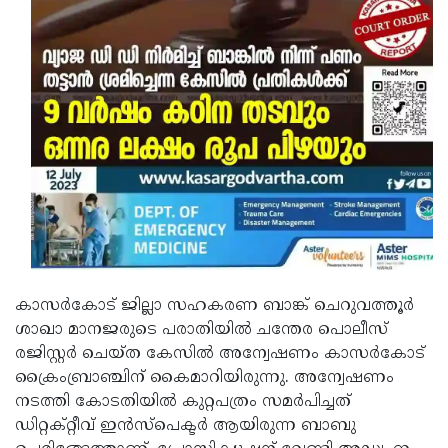
കാസര്‍കോട് ജില്ലാ സഹകരണ ബാങ്ക് ചെറുവത്തൂര്‍
ശാഖാ മാനജരുടെ പരാതിയില്‍ ചന്തേര പൊലീസ്
രജിസ്റ്റര്‍ ചെയ്ത കേസില്‍ അന്വേഷണം കാസര്‍കോട്
ക്രൈംബ്രാഞ്ചിന് കൈമാറിയിരുന്നു. അന്വേഷണം
നടത്തി കോടതിയില്‍ കുറ്റപത്രം സമര്‍പിച്ചത്
ഡിറ്റക്റ്റീവ് ഇന്‍സ്‌പെക്ടര്‍ ആയിരുന്ന ബാബു