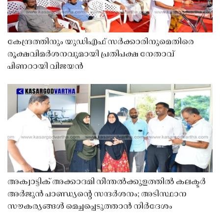
കേന്ദ്രത്തിനും യുഡിഎഫ് സർക്കാരിനുമെതിരെ
രൂക്ഷവിമർശനവുമായി പ്രതിപക്ഷ നേതാവ്
പിണറായി വിജയൻ
അക്വാട്ടിക് അക്കാദമി നീന്തൽക്കുളത്തിൽ കലക്ടർ
അർജുൻ പാണ്ഡ്യൻ്റെ സന്ദർശനം; അടിസ്ഥാന
സൗകര്യങ്ങൾ മെച്ചപ്പെടുത്താൻ നിർദേശം