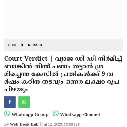
Fitr
May
Day
Eid
Al
Independence
Ad'ha
Day
Onam
HOME
KERALA
J&K
State
Court Verdict | വ്യാജ ഡി ഡി നിര്‍മിച്ച്
Haryana
ബാങ്കില്‍ നിന്ന് പണം തട്ടാന്‍ ശ്ര
Assembly
State
Diwali
മിച്ചെന്ന കേസില്‍ പ്രതികള്‍ക്ക് 9 വ
Elections
Assembly
Christmas
ര്‍ഷം കഠിന തടവും ഒന്നര ലക്ഷo രൂപ
Elections
പിഴയും
New-
Year
Republic
Day
Budget
Whatsapp Group
Whatsapp Channel
Delhi
By
Web Desk Hub
Jul 12, 2023, 19:08 IST