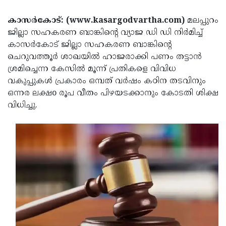
Election
Maha
കാസര്‍കോട്: (www.kasargodvartha.com)
മലപ്പുറം
Shivarathri
International
ജില്ലാ സഹകരണ ബാങ്കിന്റെ വ്യാജ ഡി ഡി നിര്‍മിച്ച്
Women's
Anti-
കാസര്‍കോട് ജില്ലാ സഹകരണ ബാങ്കിന്റെ
ചെറുവത്തൂര്‍ ശാഖയില്‍ ഹാജരാക്കി പണം തട്ടാന്‍
Day
Drug
Attukal
ശ്രമിച്ചെന്ന കേസില്‍ മൂന്ന് പ്രതികളെ വിവിധ
Campaign
Pongala
Holi
വകുപ്പുകള്‍ പ്രകാരം ഒമ്പത് വര്‍ഷം കഠിന തടവിനും
ഒന്നര ലക്ഷo രൂപ വീതം പിഴയടക്കാനും കോടതി ശിക്ഷ
2025
2025
IPL
വിധിച്ചു.
2025
Eid
Al-
Waqf
Fitr
Bill
Vishu
2025
Controversy
Festival
Good
2025
Friday
Easter
Observance
Sunday
By-
2025
2025
Election
Bihar