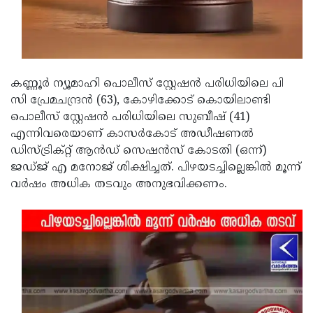
Updates
Assembly
Kerala
Polls
Local
Look
Body
Back
കണ്ണൂര്‍ ന്യൂമാഹി പൊലീസ് സ്റ്റേഷന്‍ പരിധിയിലെ പി
Election
2025
സി പ്രേമചന്ദ്രന്‍ (63), കോഴിക്കോട് കൊയിലാണ്ടി
പൊലീസ് സ്റ്റേഷന്‍ പരിധിയിലെ സുബീഷ് (41)
എന്നിവരെയാണ് കാസര്‍കോട് അഡീഷണല്‍
ഡിസ്ട്രിക്റ്റ് ആന്‍ഡ് സെഷന്‍സ് കോടതി (ഒന്ന്)
ജഡ്ജ് എ മനോജ് ശിക്ഷിച്ചത്. പിഴയടച്ചില്ലെങ്കില്‍ മൂന്ന്
വര്‍ഷം അധിക തടവും അനുഭവിക്കണം.