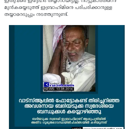
ഇതുവരെ ഇദ്ദേഹം തയ്യാറായിട്ടില്ല. നാട്ടുകാര്‍തന്നെ
മുന്‍കയ്യെടുത്ത് ഇബ്രാഹിമിനെ പരിചരിക്കാനുള്ള
തയ്യാറെടുപ്പും നടത്തുന്നുണ്ട്.