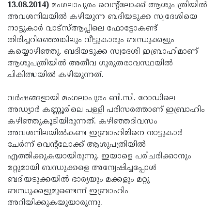
Election
Maha
13.08.2014)
മംഗലാപുരം വെന്റ്‌ലോക്ക് ആശുപത്രിയില്‍
അവശനിലയില്‍ കഴിയുന്ന ബദിയടുക്ക സ്വദേശിയെ
Shivarathri
International
നാട്ടുകാര്‍ വാട്‌സ്ആപ്പിലെ ഫോട്ടോകണ്ട്
Women's
Anti-
തിരിച്ചറിഞ്ഞെങ്കിലും വീട്ടുകാരും ബന്ധുക്കളും
കയ്യൊഴിഞ്ഞു. ബദിയടുക്ക സ്വദേശി ഇബ്രാഹിമാണ്
Day
Drug
Attukal
ആശുപത്രിയില്‍ അതീവ ഗുരുതരാവസ്ഥയില്‍
Campaign
Pongala
Holi
ചികിത്സയില്‍ കഴിയുന്നത്.
2025
2025
IPL
വര്‍ഷങ്ങളായി മംഗലാപുരം ബി.സി. റോഡിലെ
2025
Eid
അഡ്യാര്‍ കണ്ണൂരിലെ പള്ളി പരിസരത്താണ് ഇബ്രാഹിം
കഴിഞ്ഞുകൂടിയിരുന്നത്. കഴിഞ്ഞദിവസം
Al-
Waqf
അവശനിലയില്‍കണ്ട ഇബ്രാഹിമിനെ നാട്ടുകാര്‍
Fitr
Bill
Vishu
ചേര്‍ന്ന് വെന്റ്‌ലോക്ക് ആശുപത്രിയില്‍
എത്തിക്കുകയായിരുന്നു. ഇയാളെ പരിചരിക്കാനും
2025
Controversy
Festival
Good
മറ്റുമായി ബന്ധുക്കളെ അന്വേഷിച്ചപ്പോള്‍
2025
Friday
Easter
ബദിയടുക്കയില്‍ ഭാര്യയും മക്കളും മറ്റു
ബന്ധുക്കളുമുണ്ടെന്ന് ഇബ്രാഹിം
Observance
Sunday
By-
അറിയിക്കുകയുയാരുന്നു.
2025
2025
Election
Bihar