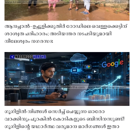
ആനച്ചാൽ–ഉച്ചൂളിക്കുതിർ റോഡിലെ വെള്ളക്കെട്ടിന്
ശാശ്വത പരിഹാരം; അടിയന്തര നടപടിയുമായി
നീലേശ്വരം നഗരസഭ
ഗൂഗിളിൽ നിങ്ങൾ സെർച്ച് ചെയ്യുന്ന ഓരോ
വാക്കിനും പുറകിൽ കോടികളുടെ ബിസിനസുണ്ട്!
ഗൂഗിളിന്റെ യഥാർത്ഥ വരുമാന മാർഗങ്ങൾ ഇതാ