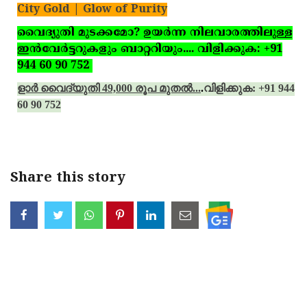
City Gold | Glow of Purity
വൈദ്യുതി മുടക്കമോ? ഉയര്‍ന്ന നിലവാരത്തിലുള്ള
ഇന്‍വേര്‍ട്ടറുകളും ബാറ്ററിയും.... വിളിക്കുക: +91
944 60 90 752
ളാര്‍ വൈദ്യുതി 49,000 രൂപ മുതല്‍...
.
വിളിക്കുക: +91 944
60 90 752
Share this story