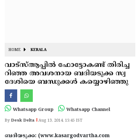
Fitr
May
Day
Eid
Al
Independence
Ad'ha
Day
Onam
HOME
KERALA
J&K
State
വാട്‌സ്ആപ്പില്‍ ഫോട്ടോകണ്ട് തിരിച്ച
Haryana
റിഞ്ഞ അവശനായ ബദിയടുക്ക സ്വ
Assembly
State
Diwali
ദേശിയെ ബന്ധുക്കള്‍ കയ്യൊഴിഞ്ഞു
Elections
Assembly
Christmas
Elections
New-
Year
Republic
Whatsapp Group
Whatsapp Channel
Day
Budget
By
Desk Delta
Aug 13, 2014, 15:45 IST
Delhi
ബദിയടുക്ക: (www.kasargodvartha.com