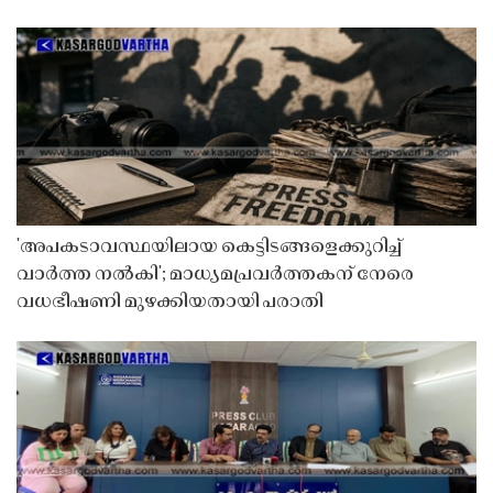
'അപകടാവസ്ഥയിലായ കെട്ടിടങ്ങളെക്കുറിച്ച്
വാർത്ത നൽകി'; മാധ്യമപ്രവർത്തകന് നേരെ
വധഭീഷണി മുഴക്കിയതായി പരാതി