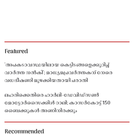
Featured
'അപകടാവസ്ഥയിലായ കെട്ടിടങ്ങളെക്കുറിച്ച്
വാർത്ത നൽകി'; മാധ്യമപ്രവർത്തകന് നേരെ
വധഭീഷണി മുഴക്കിയതായി പരാതി
ലഹരിക്കെതിരെ ഹാർലി-ഡേവിഡ്‌സൺ
മോട്ടോർസൈക്കിൾ റാലി; കാസർകോട്ട് 150
ബൈക്കുകൾ അണിനിരക്കും
Recommended