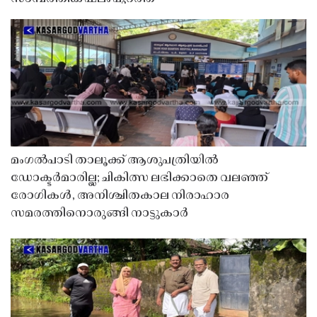
മംഗൽപാടി താലൂക്ക് ആശുപത്രിയിൽ
ഡോക്ടർമാരില്ല; ചികിത്സ ലഭിക്കാതെ വലഞ്ഞ്
രോഗികൾ, അനിശ്ചിതകാല നിരാഹാര
സമരത്തിനൊരുങ്ങി നാട്ടുകാർ