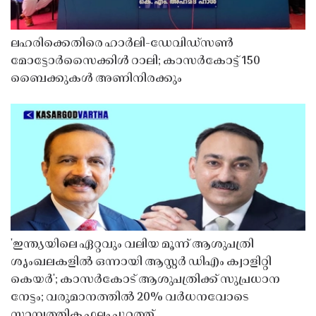
ലഹരിക്കെതിരെ ഹാർലി-ഡേവിഡ്‌സൺ
മോട്ടോർസൈക്കിൾ റാലി; കാസർകോട്ട് 150
ബൈക്കുകൾ അണിനിരക്കും
'ഇന്ത്യയിലെ ഏറ്റവും വലിയ മൂന്ന് ആശുപത്രി
ശൃംഖലകളിൽ ഒന്നായി ആസ്റ്റർ ഡിഎം ക്വാളിറ്റി
കെയർ'; കാസർകോട് ആശുപത്രിക്ക് സുപ്രധാന
നേട്ടം; വരുമാനത്തിൽ 20% വർധനവോടെ
സാമ്പത്തിക ഫലം പുറത്ത്