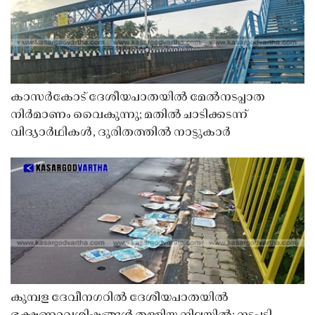
കാസർകോട് ദേശീയപാതയിൽ മേൽനടപ്പാത
നിർമാണം വൈകുന്നു; മതിൽ ചാടിക്കടന്ന്
വിദ്യാർഥികൾ, ദുരിതത്തിൽ നാട്ടുകാർ
കുമ്പള ദേവീനഗറിൽ ദേശീയപാതയിൽ