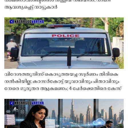
ഭക്ഷണാവശിഷ്ടങ്ങൾ തള്ളിയ നിലയിൽ; നടപടി
ആവശ്യപ്പെട്ട് നാട്ടുകാർ
വിദേശത്തുനിന്ന് കൊടുത്തയച്ച സ്വർണം തിരികെ
നൽകിയില്ല; കാസർകോട്ട് യുവാവിനും പിതാവിനും
നേരെ ഗുരുതര ആക്രമണം; 4 പേർക്കെതിരെ കേസ്