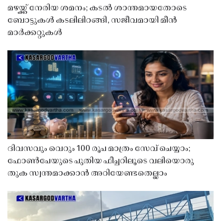
മഴയ്ക്ക് നേരിയ ശമനം; കടൽ ശാന്തമായതോടെ
ബോട്ടുകൾ കടലിലിറങ്ങി, സജീവമായി മീൻ
മാർക്കറ്റുകൾ
ദിവസവും വെറും 100 രൂപ മാത്രം സേവ് ചെയ്യാം;
ഫോൺപേയുടെ പുതിയ ഫീച്ചറിലൂടെ വലിയൊരു
തുക സ്വന്തമാക്കാൻ അറിയേണ്ടതെല്ലാം