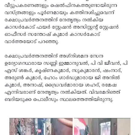
വീട്ടുപകരണങ്ങളും ഷെല്‍ഫിനകത്തുണ്ടായിരുന്ന
Updates
Assembly
Kerala
വസ്ത്രങ്ങളും പൂര്‍ണമായും കത്തിനശിച്ചുവെന്ന്
Polls
Local
Look
രക്ഷാപ്രവര്‍ത്തനത്തിന് നേതൃത്വം നല്‍കിയ
കാസര്‍കോട് ഫയര്‍ സ്റ്റേഷന്‍ അസിസ്റ്റന്റ് സ്റ്റേഷന്‍
Body
Back
ഓഫീസര്‍ സന്തോഷ് കുമാര്‍ കാസര്‍കോട്
Election
2025
വാര്‍ത്തയോട് പറഞ്ഞു.
രക്ഷാപ്രവര്‍ത്തനത്തിന് അഗ്‌നിശമന സേന
ഉദ്യോഗസ്ഥരായ സണ്ണി ഇമ്മാനുവല്‍, പി വി ജീവന്‍, പി
എസ് ശങ്കര്‍, കൃഷ്ണകുമാര്‍, സുകുമാരന്‍, ഷംനാദ്,
അരുണ്‍ കുമാര്‍, ഹോം ഗാര്‍ഡുമാരായ ജി അനില്‍
കുമാര്‍, അനാഷ്, ഡ്രൈവര്‍മാരായ ശഹദ്, രമേഷ
എന്നിവരാണ് നേതൃത്വം നല്‍കിയത്. വിവരമറിഞ്ഞ്
ബദിയടുക്ക പൊലീസും സ്ഥലത്തെത്തിയിരുന്നു.