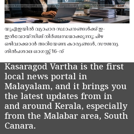
യുഎഇയിൽ വ്യാപാര സ്ഥാപനങ്ങൾക്ക് ഇ-
ഇൻവോയ്സിങ് നിർബന്ധമാക്കുന്നു; പിഴ
ഒഴിവാക്കാൻ അറിയേണ്ട കാര്യങ്ങൾ, സൗജന്യ
ശിൽപശാല ഓഗസ്റ്റ് 16-ന്
Kasaragod Vartha is the first
local news portal in
Malayalam, and it brings you
the latest updates from in
and around Kerala, especially
from the Malabar area, South
Canara.