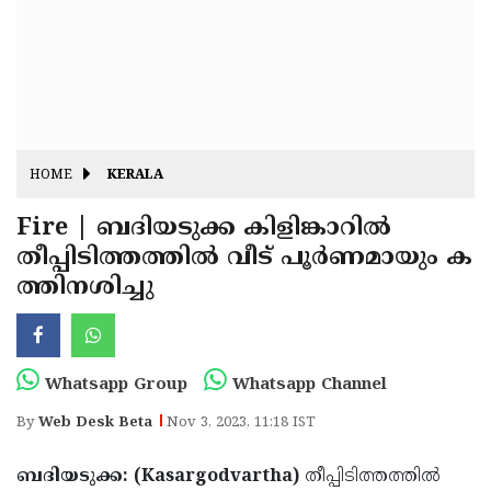
Fitr
May
Day
Eid
Al
Independence
Ad'ha
Day
Onam
HOME
KERALA
J&K
State
Fire | ബദിയടുക്ക കിളിങ്കാറില്‍
Haryana
തീപ്പിടിത്തത്തില്‍ വീട് പൂര്‍ണമായും ക
Assembly
State
Diwali
ത്തിനശിച്ചു
Elections
Assembly
Christmas
Elections
New-
Year
Republic
Whatsapp Group
Whatsapp Channel
Day
Budget
By
Web Desk Beta
Nov 3, 2023, 11:18 IST
Delhi
ബദിയടുക്ക: (Kasargodvartha)
തീപ്പിടിത്തത്തില്‍