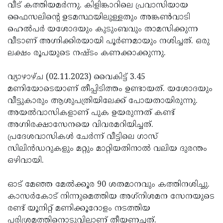
Election
Maha
വീട് കത്തിയമര്‍ന്നു. കിളിങ്കാറിലെ പ്രവാസിയായ
ഫൈസലിന്റെ ഉടമസ്ഥയിലുള്ളതും അങ്കണ്‍വാടി
Shivarathri
International
ഹെല്‍പര്‍ യശോദയും കുടുംബവും താമസിക്കുന്ന
Women's
Anti-
വീടാണ് അഗ്നിക്കിരയായി പൂര്‍ണമായും നശിച്ചത്. ഒരു
ലക്ഷം രൂപയുടെ നഷ്ടം കണക്കാക്കുന്നു.
Day
Drug
Attukal
Campaign
Pongala
Holi
വ്യാഴാഴ്ച (02.11.2023) വൈകിട്ട് 3.45
മണിയോടെയാണ് തീപ്പിടിത്തം ഉണ്ടായത്. യശോദയും
2025
2025
IPL
വീട്ടുകാരും ആശുപത്രിയിലേക്ക് പോയതായിരുന്നു.
2025
Eid
അയല്‍വാസികളാണ് പുക ഉയരുന്നത് കണ്ട്
അഗ്നിരക്ഷാസേനയെ വിവരമറിയിച്ചത്.
Al-
Waqf
പ്രദേശവാസികള്‍ ചേര്‍ന്ന് വീട്ടിലെ ഗാസ്
Fitr
Bill
Vishu
സിലിന്‍ഡറുകളും മറ്റും മാറ്റിയതിനാല്‍ വലിയ ദുരന്തം
ഒഴിവായി.
2025
Controversy
Festival
Good
2025
Friday
Easter
ഓട് മേഞ്ഞ മേല്‍ക്കൂര 90 ശതമാനവും കത്തിനശിച്ചു.
കാസര്‍കോട് നിന്നുമെത്തിയ അഗ്‌നിശമന സേനയുടെ
Observance
Sunday
By-
രണ്ട് യൂനിറ്റ് മണിക്കൂറോളം നടത്തിയ
2025
2025
Election
Bihar
പരിശ്രമത്തിനൊടുവിലാണ് തീയണച്ചത്.