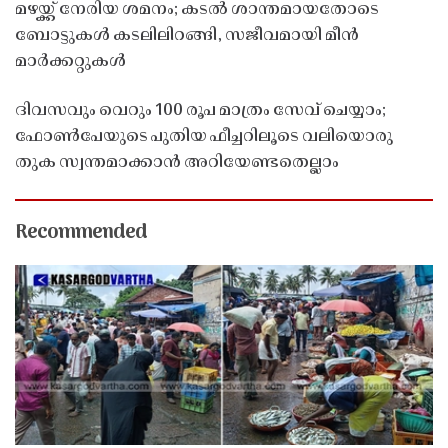
മഴയ്ക്ക് നേരിയ ശമനം; കടൽ ശാന്തമായതോടെ
ബോട്ടുകൾ കടലിലിറങ്ങി, സജീവമായി മീൻ
മാർക്കറ്റുകൾ
ദിവസവും വെറും 100 രൂപ മാത്രം സേവ് ചെയ്യാം;
ഫോൺപേയുടെ പുതിയ ഫീച്ചറിലൂടെ വലിയൊരു
തുക സ്വന്തമാക്കാൻ അറിയേണ്ടതെല്ലാം
Recommended