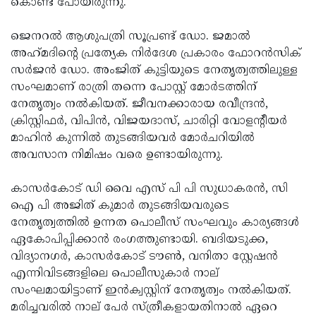
കൊണ്ട് പോയിരുന്നു.
ജെനറൽ ആശുപത്രി സൂപ്രണ്ട് ഡോ. ജമാൽ
അഹ്‌മദിന്റെ പ്രത്യേക നിർദേശ പ്രകാരം ഫോറൻസിക്
സർജൻ ഡോ. അംജിത് കുട്ടിയുടെ നേതൃത്വത്തിലുള്ള
സംഘമാണ് രാത്രി തന്നെ പോസ്റ്റ് മോർടത്തിന്
നേതൃത്വം നൽകിയത്. ജീവനക്കാരായ രവീന്ദ്രൻ,
ക്രിസ്റ്റിഫർ, വിപിൻ, വിജയദാസ്, ചാരിറ്റി വോളന്റീയർ
മാഹിൻ കുന്നിൽ തുടങ്ങിയവർ മോർചറിയിൽ
അവസാന നിമിഷം വരെ ഉണ്ടായിരുന്നു.
കാസർകോട് ഡി വൈ എസ് പി പി സുധാകരൻ, സി
ഐ പി അജിത് കുമാർ തുടങ്ങിയവരുടെ
നേതൃത്വത്തിൽ ഉന്നത പൊലീസ് സംഘവും കാര്യങ്ങൾ
ഏകേ‍ാപിപ്പിക്കാൻ രംഗത്തുണ്ടായി. ബദിയടുക്ക,
വിദ്യാനഗർ, കാസർകോട് ടൗൺ, വനിതാ സ്റ്റേഷൻ
എന്നിവിടങ്ങളിലെ പൊലീസുകാർ നാല്
സംഘമായിട്ടാണ് ഇൻക്വസ്റ്റിന് നേതൃത്വം നൽകിയത്.
മരിച്ചവരിൽ നാല് പേർ സ്ത്രീകളായതിനാൽ ഏറെ