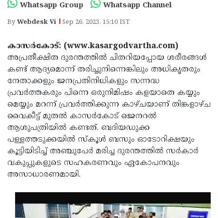
Election
Maha
Whatsapp Group
Whatsapp Channel
Shivarathri
International
By
Webdesk Vi
Sep 26, 2023, 15:10 IST
Women's
Anti-
കാസർകോട്: (www.kasargodvartha.com)
Day
Drug
Attukal
അപ്രതീക്ഷിത ദുരന്തത്തിൽ ചിതറിയപ്പേ‍ായ ശരീരങ്ങൾ
കണ്ട് ആദ്യമൊന്ന് തരിച്ചുനിന്നെങ്കിലും അധികൃതരും
Campaign
Pongala
Holi
നേതാക്കളും ജനപ്രതിനിധികളും സന്നദ്ധ
2025
2025
IPL
പ്രവർത്തകരും പിന്നെ ഒരുനിമിഷം കളയാതെ കയ്യും
മെയ്യും മറന്ന് പ്രവർത്തിക്കുന്ന കാഴ്ചയാണ് തിങ്കളാഴ്ച
2025
Eid
വൈകീട്ട് മുതൽ കാസർകോട് ജെനറൽ
Al-
Waqf
ആശുപത്രിയിൽ കണ്ടത്. ബദിയഡുക്ക
പള്ളത്തടുക്കയിൽ സ്‌കൂൾ ബസും ഓടോറിക്ഷയും
Fitr
Bill
Vishu
കൂട്ടിയിടിച്ച്‌ അഞ്ചുപേർ മരിച്ച ദുരന്തത്തിൽ സർകാർ
2025
Controversy
Festival
Good
വകുപ്പുകളുടെ സഹകരണവും ഏകോപനവും
അസാധാരണമായി.
2025
Friday
Easter
Observance
Sunday
By-
2025
2025
Election
Bihar