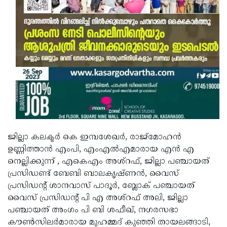
ജില്ലാ കലക്ടർ കെ ഇമ്പശേഖർ, രാജ്മോഹൻ
ഉണ്ണിത്താൻ എംപി, എംഎൽഎമാരായ എൻ എ
നെല്ലിക്കുന്ന് , എകെഎം അശ്‌റഫ്, ജില്ലാ പഞ്ചായത്
പ്രസിഡണ്ട് ബേബി ബാലകൃഷ്ണൻ, വൈസ്
പ്രസിഡന്റ് ശാനവാസ് പാദൂർ, ബ്ലോക് പഞ്ചായത്
വൈസ് പ്രസിഡന്റ് പി എ അശ്‌റഫ് അലി, ജില്ലാ
പഞ്ചായത് അംഗം പി ബി ശഫീഖ്, നഗരസഭാ
കൗൺസിലർമാരായ മുഹമ്മദ് കുഞ്ഞി തായലങ്ങാടി,