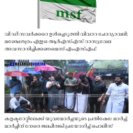
വി ഡി സവർക്കറെ ഉൾപ്പെടുത്തി വിവാദ ചോദ്യാവലി;
മഞ്ചേശ്വരം എഇഒ ആർഎസ്എസ് ദാസ്യവേല
അവസാനിപ്പിക്കണമെന്ന് എംഎസ്എഫ്
കളക്ടറേറ്റിലേക്ക് യുവമോർച്ചയുടെ പ്രതിഷേധ മാർച്ച്;
മാർച്ചിന് നേരെ ജലപീരങ്കി പ്രയോഗിച്ച് പൊലീസ്