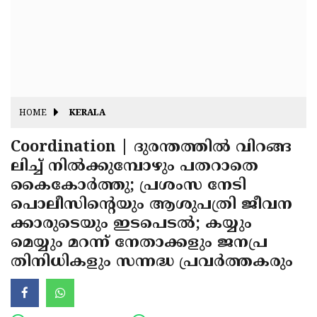
Fitr
May
Day
Eid
Al
Independence
Ad'ha
Day
Onam
HOME
KERALA
J&K
State
Coordination | ദുരന്തത്തിൽ വിറങ്ങ
Haryana
ലിച്ച് നിൽക്കുമ്പോഴും പതറാതെ
Assembly
State
Diwali
കൈകോർത്തു; പ്രശംസ നേടി
Elections
Assembly
Christmas
പൊലീസിന്റെയും ആശുപത്രി ജീവന
Elections
ക്കാരുടെയും ഇടപെടൽ; കയ്യും
New-
മെയ്യും മറന്ന് നേതാക്കളും ജനപ്ര
Year
Republic
തിനിധികളും സന്നദ്ധ പ്രവർത്തകരും
Day
Budget
Delhi