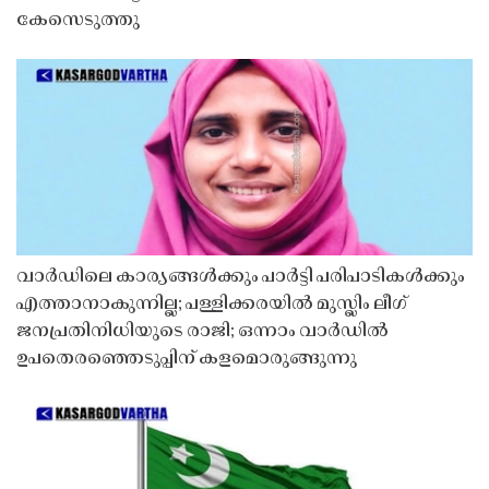
കേസെടുത്തു
വാർഡിലെ കാര്യങ്ങൾക്കും പാർട്ടി പരിപാടികൾക്കും
എത്താനാകുന്നില്ല; പള്ളിക്കരയിൽ മുസ്ലിം ലീഗ്
ജനപ്രതിനിധിയുടെ രാജി; ഒന്നാം വാർഡിൽ
ഉപതെരഞ്ഞെടുപ്പിന് കളമൊരുങ്ങുന്നു