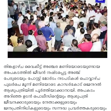
Updates
Assembly
Kerala
Polls
Local
Look
Body
Back
Election
2025
തിങ്കളാഴ്ച വൈകീട്ട് അഞ്ചര മണിയോടെയുണ്ടായ
അപകടത്തിൽ ജീവൻ നഷ്ടപ്പെട്ട അഞ്ച്
പേരുടെയും പോസ്റ്റ് മോർടം നടപടികൾ ചൊവ്വാഴ്ച
പുലർചെ മൂന്ന് മണിയോടെ കാസർകോട് ജെനറൽ
ആശുപത്രിയിൽ പൂർത്തിയാക്കാനായി. അപകടം
അറിഞ്ഞ ഉടൻ പൊലീസിന്റെയും ആശുപത്രി
ജീവനക്കാരുടെയും നേതാക്കളുടെയും
ജനപ്രതിനിധികളുടെയും സന്നദ്ധ പ്രവർത്തകരുടെയും