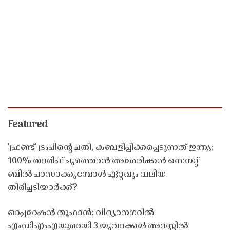
Featured
'ഫ്രണ്ട്' ട്രംപിന്റെ ചതി, കബളിപ്പിക്കപ്പെടുന്നത് ഇന്ത്യ;
100% താരിഫ് ചുമത്താൻ അമേരിക്കൻ സെനറ്റ്
ബിൽ പാസാക്കുമ്പോൾ ഏറ്റവും വലിയ
തിരിച്ചടിയാർക്ക്?
ഓപ്പറേഷൻ തൂഫാൻ; വിദ്യാനഗറിൽ
എംഡിഎംഎയുമായി 3 യുവാക്കൾ അറസ്റ്റിൽ