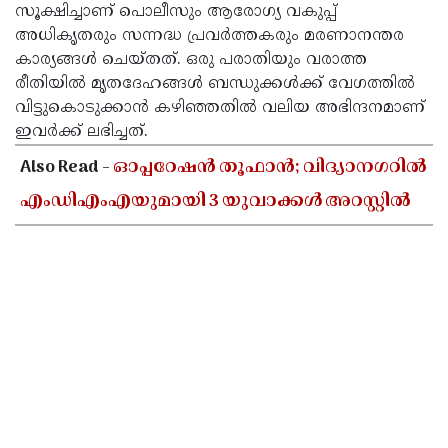
സൂക്ഷിച്ചാണ് പൊലീസും ആരോഗ്യ വകുപ്പ്
അധികൃതരും സന്നദ്ധ പ്രവർത്തകരും മരണാനന്തര
കാര്യങ്ങൾ ചെയ്തത്. ഒരു പരാതിയും വരാത്ത
രീതിയിൽ മൃതദേഹങ്ങൾ ബന്ധുക്കൾക്ക് വേഗത്തിൽ
വിട്ടുകൊടുക്കാൻ കഴിഞ്ഞതിൽ വലിയ അഭിന്ദനമാണ്
ഇവർക്ക് ലഭിച്ചത്.
Also Read -
ഓപ്പറേഷൻ തൂഫാൻ; വിദ്യാനഗറിൽ
എംഡിഎംഎയുമായി 3 യുവാക്കൾ അറസ്റ്റിൽ