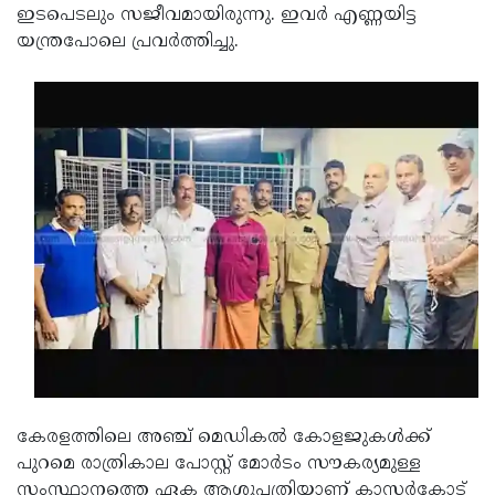
ഇടപെടലും സജീവമായിരുന്നു. ഇവർ എണ്ണയിട്ട
യന്ത്രപേ‍ാലെ പ്രവർത്തിച്ചു.
കേരളത്തിലെ അഞ്ച് മെഡികൽ കോളജുകൾക്ക്
പുറമെ രാത്രികാല പോസ്റ്റ് മോർടം സൗകര്യമുള്ള
സംസ്ഥാനത്തെ ഏക ആശുപത്രിയാണ് കാസർകോട്