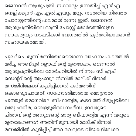
ജെനറൽ ആശുപത്രി. ഇക്കാര്യം ഉന്നയിച്ച് എൻഎ
നെല്ലിക്കുന്ന് എംഎൽഎയും മറ്റും നടത്തിയ നിരന്തര
പോരാട്ടത്തിന്റെ ഫലമായിരുന്നു ഇത്. ജെനറൽ
ആശുപത്രിയിലെ രാത്രി പോസ്റ്റ് മോർടത്തിനുള്ള
സൗകര്യവും നടപടികൾ വേഗത്തിൽ പൂർത്തിയാക്കാൻ
സഹായകരമായി.
പുലർചെ മൂന്ന് മണിയോടെയാണ് വാഹനപകടത്തിൽ
മരിച്ച അബ്ദുർ റഊഫിന്റെ മൃതദേഹം ജെനറൽ
ആശുപത്രിയിലെ മോർചറിയിൽ നിന്നും സി എച്
സെൻ്ററിൻ്റെ ആംബുലൻസിൽ മാലിക് ദീനാർ
മസ്ജിദിലേക്ക് കുളിപ്പിക്കൽ കർമത്തിന്
കൊണ്ടുപോയത്. സഹോദരിമാരായ മൊഗ്രാൽ
പുത്തൂർ മൊഗറിലെ ബീഫാത്വിമ, കടവത്ത് ദിടുപ്പയിലെ
ഉമ്മു ഹലീമ, ബെള്ളൂരിലെ നഫീസ, ഇവരുടെ
പിതാവിന്റെ അനുജന്റെ ഭാര്യ ബീഫാത്വിമ എന്നിവരുടെ
മൃതദേഹങ്ങൾ അതിന് മുമ്പായി മാലിക് ദീനാർ
മസ്ജിദിൽ കുളിപ്പിച്ച് അവരവരുടെ വീടുകളിലേക്ക്