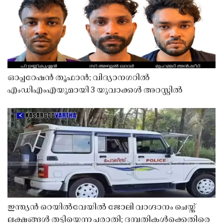
ഓപ്പറേഷൻ തൂഫാൻ; വിദ്യാനഗറിൽ
എംഡിഎംഎയുമായി 3 യുവാക്കൾ അറസ്റ്റിൽ
ഇന്ത്യൻ റെയിൽവേയിൽ ജോലി വാഗ്ദാനം ചെയ്ത്
ലക്ഷങ്ങൾ തട്ടിയെന്ന പരാതി; ദമ്പതികൾക്കെതിരെ