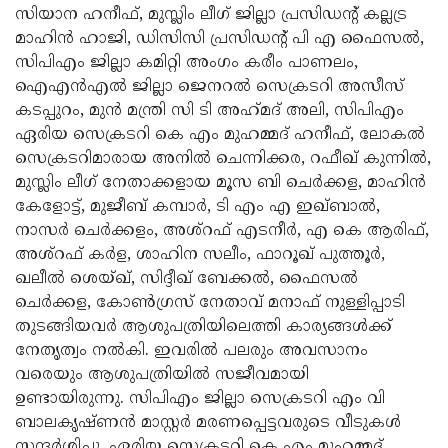
സിയാന ഹനീഫ്, മുസ്ലിം ലീഗ് ജില്ലാ പ്രസിഡന്റ് കല്ലട്ര
മാഹിൻ ഹാജി, ഡിസിസി പ്രസിഡന്റ് പി എ ഫൈസൽ,
സിപിഎം ജില്ലാ കമിറ്റി അംഗം കരീം പാണലം,
ഐഎൻഎൽ ജില്ലാ ജെനറൽ സെക്രടറി അസീസ്
കടപ്പുറം, മുൻ മന്ത്രി സി ടി അഹ്‌മദ്‌ അലി, സിപിഎം
ഏരിയ സെക്രടറി കെ എം മുഹമ്മദ് ഹനീഫ്, ലോകൽ
സെക്രടറിമാരായ അനിൽ ചെന്നിക്കര, റഫീഖ് കുന്നിൽ,
മുസ്ലിം ലീഗ് നേതാക്കളായ മൂസ ബി ചെർക്കള, മാഹിൻ
കേളോട്ട്, മുജീബ് കമ്പാർ, ടി എം എ ഇഖ്ബാൽ,
നാസർ ചെർക്കളം, അശ്‌റഫ് എടനീർ, എ കെ ആരിഫ്,
അശ്‌റഫ് കർള, ശാഹിന സലീം, ഫാറൂഖ് പുത്തൂർ,
ഖലീൽ ശെയ്ഖ്, സിദ്ദീഖ് ബേക്കൽ, ഫൈസൽ
ചെർക്കള, കോൺഗ്രസ് നേതാവ് മനാഫ് നുള്ളിപ്പാടി
തുടങ്ങിയവർ ആശുപത്രിയിലെത്തി കാര്യങ്ങൾക്ക്
നേതൃത്വം നൽകി. ഇവരിൽ പലരും അവസാനം
വരെയും ആശുപത്രിയിൽ സജീവമായി
ഉണ്ടായിരുന്നു. സിപിഎം ജില്ലാ സെക്രടറി എം വി
ബാലകൃഷ്ണൻ മാസ്റ്റർ മരണപ്പെട്ടവരുടെ വീടുകൾ
സന്ദർശിച്ചു. ഏരിയ സെക്രടറി കെ എം മുഹമ്മദ്