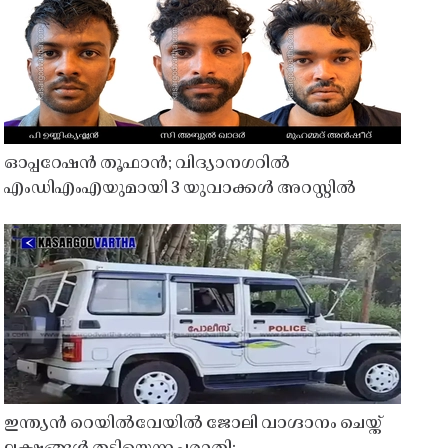
ഓപ്പറേഷൻ തൂഫാൻ; വിദ്യാനഗറിൽ
എംഡിഎംഎയുമായി 3 യുവാക്കൾ അറസ്റ്റിൽ
ഇന്ത്യൻ റെയിൽവേയിൽ ജോലി വാഗ്ദാനം ചെയ്ത്