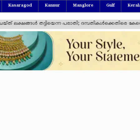
Kasaragod
Kannur
Manglore
Gulf
Keral