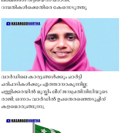
ലക്ഷങ്ങൾ തട്ടിയെന്ന പരാതി;
ദമ്പതികൾക്കെതിരെ കേസെടുത്തു
വാർഡിലെ കാര്യങ്ങൾക്കും പാർട്ടി
പരിപാടികൾക്കും എത്താനാകുന്നില്ല;
പള്ളിക്കരയിൽ മുസ്ലിം ലീഗ് ജനപ്രതിനിധിയുടെ
രാജി; ഒന്നാം വാർഡിൽ ഉപതെരഞ്ഞെടുപ്പിന്
കളമൊരുങ്ങുന്നു