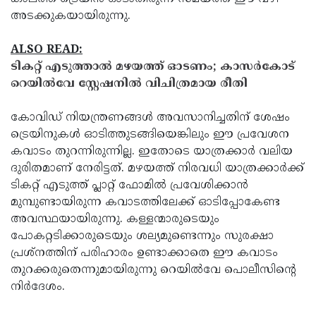
അടക്കുകയായിരുന്നു.
ALSO READ:
ടികറ്റ് എടുത്താൽ മഴയത്ത് ഓടണം; കാസർകോട്
റെയിൽവേ സ്റ്റേഷനിൽ വിചിത്രമായ രീതി
കോവിഡ് നിയന്ത്രണങ്ങള്‍ അവസാനിച്ചതിന് ശേഷം
ട്രെയിനുകള്‍ ഓടിത്തുടങ്ങിയെങ്കിലും ഈ പ്രവേശന
കവാടം തുറന്നിരുന്നില്ല. ഇതോടെ യാത്രക്കാര്‍ വലിയ
ദുരിതമാണ് നേരിട്ടത്. മഴയത്ത് നിരവധി യാത്രക്കാര്‍ക്ക്
ടികറ്റ് എടുത്ത് പ്ലാറ്റ് ഫോമില്‍ പ്രവേശിക്കാന്‍
മുമ്പുണ്ടായിരുന്ന കവാടത്തിലേക്ക് ഓടിപ്പോകേണ്ട
അവസ്ഥയായിരുന്നു. കള്ളന്മാരുടെയും
പോകറ്റടിക്കാരുടെയും ശല്യമുണ്ടെന്നും സുരക്ഷാ
പ്രശ്‌നത്തിന് പരിഹാരം ഉണ്ടാക്കാതെ ഈ കവാടം
തുറക്കരുതെന്നുമായിരുന്നു റെയില്‍വേ പൊലീസിന്റെ
നിര്‍ദേശം.