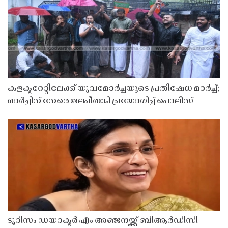
കളക്ടറേറ്റിലേക്ക് യുവമോർച്ചയുടെ പ്രതിഷേധ മാർച്ച്;
മാർച്ചിന് നേരെ ജലപീരങ്കി പ്രയോഗിച്ച് പൊലീസ്
ടൂറിസം ഡയറക്ടർ എം അഞ്ജനയ്ക്ക് ബിആർഡിസി