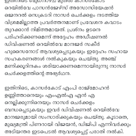
ഇതിനിടെ ബുധനാഴ്ച മുതല്‍ കാസര്‍കോട്
റെയില്‍വേ പാസന്‍ജേഴ്സ് അസോസിയേഷന്‍
ജെനറല്‍ സെക്രടറി നാസര്‍ ചെര്‍ക്കളം നടത്തിയ
വിശ്രമമില്ലാത്ത പ്രവര്‍ത്തനമാണ് പ്രവേശന കവാടം
തുറക്കാന്‍ നിമിത്തമായത്. പ്രശ്‌നം ഉടനെ
പരിഹരിക്കണമെന്ന് അദ്ദേഹം അഡീഷണല്‍
ഡിവിഷണല്‍ റെയില്‍വേ മാനജര്‍ സകീര്‍
ഹുസൈനോട് ആവശ്യപ്പെടുകയും ഇദ്ദേഹം സഹായ
സഹകരണങ്ങള്‍ നല്‍കുകയും ചെയ്തു. അഞ്ച്
മണിക്കൂറിനകം ശരിയാക്കണമെന്നായിരുന്നു നാസര്‍
ചെര്‍ക്കളത്തിന്റെ അഭ്യര്‍ഥന.
ഇതിനിടെ, കാസര്‍കോട് എംപി രാജ്മോഹന്‍
ഉണ്ണിത്താനെയും എംഎല്‍എ എന്‍ എ
നെല്ലിക്കുന്നിനെയും നാസര്‍ ചെര്‍ക്കളം
ബന്ധപ്പെടുകയും ഇവര്‍ ഡിവിഷണല്‍ റെയില്‍വേ
മാനജരുമായി സംസാരിക്കുകയും ചെയ്തു. കൂടാതെ,
മുഖ്യമന്ത്രി പിണറായി വിജയന്‍, ഡിജിപി എന്നിവര്‍ക്കും
അടിയന്തര ഇടപെടല്‍ ആവശ്യപ്പെട്ട് പരാതി നല്‍കി.