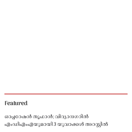
Featured
ഓപ്പറേഷൻ തൂഫാൻ; വിദ്യാനഗറിൽ
എംഡിഎംഎയുമായി 3 യുവാക്കൾ അറസ്റ്റിൽ