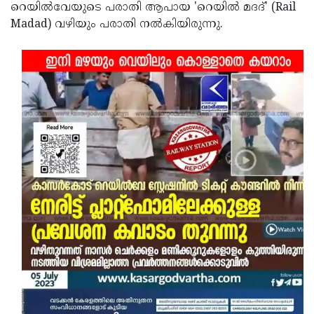
റെയില്‍വേയുടെ പരാതി ആപായ 'റെയില്‍ മദദ്' (Rail
Madad) വഴിയും പരാതി നല്‍കിയിരുന്നു.