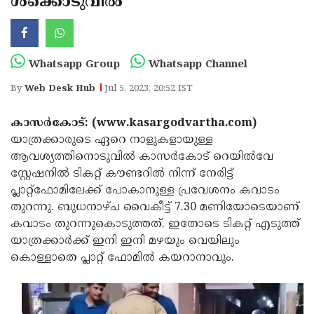
ള്‍ക്കൊടുവില്‍
Election
Maha
Shivarathri
International
Women's
Anti-
Whatsapp Group
Whatsapp Channel
Day
Drug
Attukal
By
Web Desk Hub
Jul 5, 2023, 20:52 IST
Campaign
Pongala
Holi
കാസര്‍കോട്: (www.kasargodvartha.com)
2025
2025
IPL
യാത്രക്കാരുടെ ഏറെ നാളുകളായുള്ള
2025
ആവശ്യത്തിനൊടുവില്‍ കാസര്‍കോട് റെയില്‍വേ
Eid
സ്റ്റേഷനില്‍ ടികറ്റ് കൗണ്ടറില്‍ നിന്ന് നേരിട്ട്
Al-
Waqf
പ്ലാറ്റ്ഫോമിലേക്ക് പോകാനുള്ള പ്രവേശനം കവാടം
Fitr
Bill
തുറന്നു. ബുധനാഴ്ച വൈകീട്ട് 7.30 മണിയോടെയാണ്
Vishu
കവാടം തുറന്നുകൊടുത്തത്. ഇതോടെ ടികറ്റ് എടുത്ത്
2025
Controversy
Festival
Good
യാത്രക്കാര്‍ക്ക് ഇനി ഇനി മഴയും വെയിലും
2025
Friday
കൊള്ളാതെ പ്ലാറ്റ് ഫോമില്‍ കയറാനാവും.
Easter
Observance
Sunday
By-
2025
2025
Election
Bihar