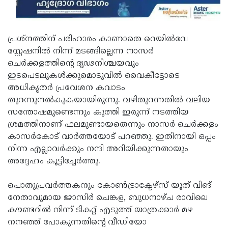
പ്രശ്നത്തിന് പരിഹാരം കാണാതെ റെയില്‍വേ
സ്റ്റേഷനില്‍ നിന്ന് മടങ്ങില്ലെന്ന നാസര്‍
ചെര്‍ക്കളത്തിന്റെ ദൃഢനിശ്ചയവും
ഇടപെടലുകള്‍ക്കുമൊടുവില്‍ വൈകീട്ടോടെ
അധികൃതര്‍ പ്രവേശന കവാടം
തുറന്നുനല്‍കുകയായിരുന്നു. വഴിതുറന്നതില്‍ വലിയ
സന്തോഷമുണ്ടെന്നും കുത്തി ഇരുന്ന് നടത്തിയ
ശ്രമത്തിനാണ് ഫലമുണ്ടായതെന്നും നാസര്‍ ചെര്‍ക്കളം
കാസര്‍കോട് വാര്‍ത്തയോട് പറഞ്ഞു. ഇതിനായി ഒപ്പം
നിന്ന എല്ലാവര്‍ക്കും നന്ദി അറിയിക്കുന്നതായും
അദ്ദേഹം കൂട്ടിച്ചേര്‍ത്തു.
പൊതുപ്രവര്‍ത്തകനും കോണ്‍ട്രാക്ടേഴ്സ് യൂത് വിങ്
നേതാവുമായ ജാസിര്‍ ചെങ്കള, ബുധനാഴ്ച രാവിലെ
കൗണ്ടറില്‍ നിന്ന് ടികറ്റ് എടുത്ത് യാത്രക്കാര്‍ മഴ
നനഞ്ഞ് പോകുന്നതിന്റെ വീഡിയോ