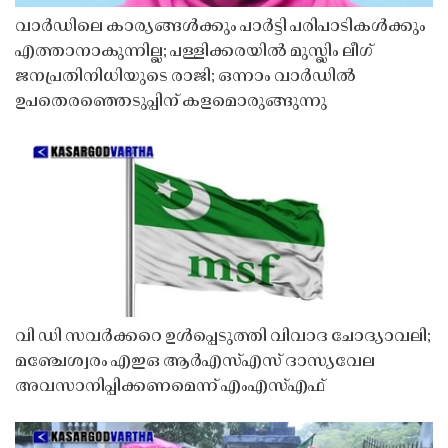
വാർഡിലെ കാര്യങ്ങൾക്കും പാർട്ടി പരിപാടികൾക്കും
എത്താനാകുന്നില്ല; പള്ളിക്കരയിൽ മുസ്ലിം ലീഗ്
ജനപ്രതിനിധിയുടെ രാജി; ഒന്നാം വാർഡിൽ
ഉപതെരഞ്ഞെടുപ്പിന് കളമൊരുങ്ങുന്നു
വി ഡി സവർക്കറെ ഉൾപ്പെടുത്തി വിവാദ ചോദ്യാവലി;
മഞ്ചേശ്വരം എഇഒ ആർഎസ്എസ് ദാസ്യവേല
അവസാനിപ്പിക്കണമെന്ന് എംഎസ്എഫ്