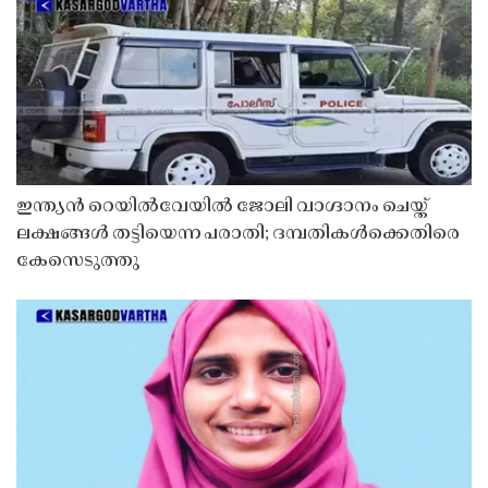
ഇന്ത്യൻ റെയിൽവേയിൽ ജോലി വാഗ്ദാനം ചെയ്ത്
ലക്ഷങ്ങൾ തട്ടിയെന്ന പരാതി; ദമ്പതികൾക്കെതിരെ
കേസെടുത്തു