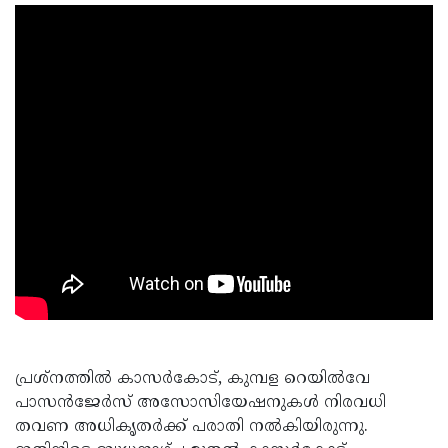
പ്രശ്നത്തില്‍ കാസര്‍കോട്, കുമ്പള റെയില്‍വേ
പാസന്‍ജേര്‍സ് അസോസിയേഷനുകള്‍ നിരവധി
തവണ അധികൃതര്‍ക്ക് പരാതി നല്‍കിയിരുന്നു.