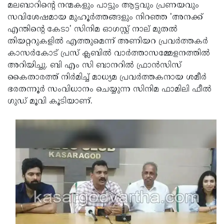
Election
Maha
മലബാറിന്റെ നന്മകളും പാട്ടും ആട്ടവും പ്രണയവും
സവിശേഷമായ മുഹൂര്‍ത്തങ്ങളും നിറഞ്ഞ 'അനക്ക്
Shivarathri
International
എന്തിന്റെ കേടാ' സിനിമ ഓഗസ്റ്റ് നാല് മുതല്‍
Women's
Anti-
തിയറ്ററുകളില്‍ എത്തുമെന്ന് അണിയറ പ്രവര്‍ത്തകര്‍
കാസര്‍കോട് പ്രസ് ക്ലബില്‍ വാര്‍ത്താസമ്മേളനത്തില്‍
Day
Drug
Attukal
അറിയിച്ചു. ബി എം സി ബാനറില്‍ ഫ്രാന്‍സിസ്
Campaign
Pongala
Holi
കൈതാരത്ത് നിര്‍മിച്ച് മാധ്യമ പ്രവര്‍ത്തകനായ ശമീര്‍
ഭരതന്നൂര്‍ സംവിധാനം ചെയ്യുന്ന സിനിമ ഫാമിലി ഫീല്‍
2025
2025
IPL
ഗുഡ് മൂവി കൂടിയാണ്.
2025
Eid
Al-
Waqf
Fitr
Bill
Vishu
2025
Controversy
Festival
Good
2025
Friday
Easter
Observance
Sunday
By-
2025
2025
Election
Bihar