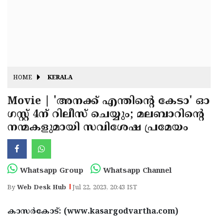
Fitr
May
Day
Eid
Al
Independence
Ad'ha
Day
Onam
HOME
KERALA
J&K
State
Movie | 'അനക്ക് എന്തിന്റെ കേടാ' ഓ
Haryana
ഗസ്റ്റ് 4ന് റിലീസ് ചെയ്യും; മലബാറിന്റെ
Assembly
State
Diwali
നന്മകളുമായി സവിശേഷ പ്രമേയം
Elections
Assembly
Christmas
Elections
New-
Year
Republic
Whatsapp Group
Whatsapp Channel
Day
Budget
By
Web Desk Hub
Jul 22, 2023, 20:43 IST
Delhi
കാസര്‍കോട്: (www.kasargodvartha.com)