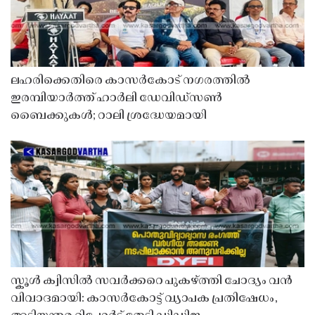
ലഹരിക്കെതിരെ കാസർകോട് നഗരത്തിൽ
ഇരമ്പിയാർത്ത് ഹാർലി ഡേവിഡ്‌സൺ
ബൈക്കുകൾ; റാലി ശ്രദ്ധേയമായി
സ്കൂൾ ക്വിസിൽ സവർക്കറെ പുകഴ്ത്തി ചോദ്യം വൻ
വിവാദമായി: കാസർകോട്ട് വ്യാപക പ്രതിഷേധം,