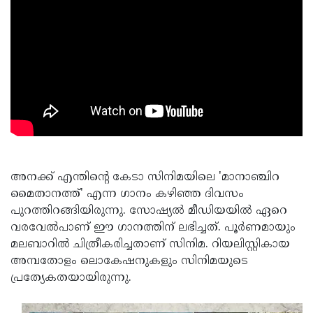
അനക്ക് എന്തിന്റെ കേടാ സിനിമയിലെ 'മാനാഞ്ചിറ
മൈതാനത്ത്' എന്ന ഗാനം കഴിഞ്ഞ ദിവസം
പുറത്തിറങ്ങിയിരുന്നു. സോഷ്യല്‍ മീഡിയയില്‍ ഏറെ
വരവേല്‍പാണ് ഈ ഗാനത്തിന് ലഭിച്ചത്. പൂര്‍ണമായും
മലബാറില്‍ ചിത്രീകരിച്ചതാണ് സിനിമ. റിയലിസ്റ്റികായ
അമ്പതോളം ലൊകേഷനുകളും സിനിമയുടെ
പ്രത്യേകതയായിരുന്നു.