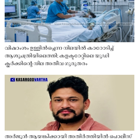
വിഷാംശം ഉള്ളിൽച്ചെന്ന നിലയിൽ കാറോടിച്ച്
ആശുപത്രിയിലെത്തി; കളക്ടറേറ്റിലെ യുഡി
ക്ലർക്കിൻ്റെ നില അതീവ ഗുരുതരം
അർജുൻ ആയങ്കിക്കായി അതിർത്തിയിൽ പൊലീസ്