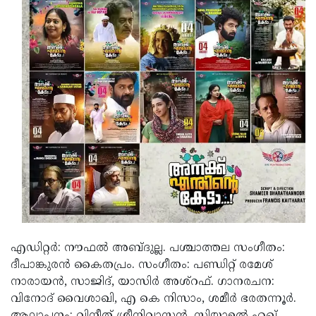
എഡിറ്റര്‍: നൗഫല്‍ അബ്ദുല്ല. പശ്ചാത്തല സംഗീതം:
ദീപാങ്കുരന്‍ കൈതപ്രം. സംഗീതം: പണ്ഡിറ്റ് രമേശ്
നാരായന്‍, സാജിദ്, യാസിര്‍ അശ്‌റഫ്. ഗാനരചന:
വിനോദ് വൈശാഖി, എ കെ നിസാം, ശമീര്‍ ഭരതന്നൂര്‍.
ആലാപനം: വിനീത് ശ്രീനിവാസന്‍, സിയാഉല്‍ ഹഖ്,