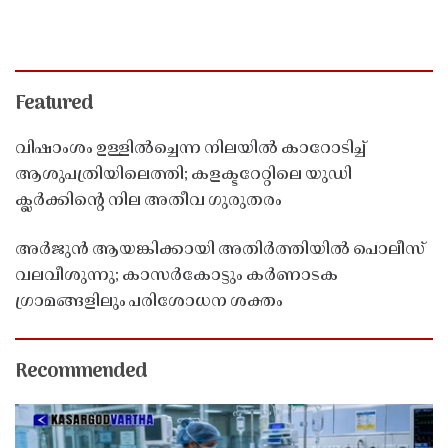
Featured
വിഷാംശം ഉള്ളിൽച്ചെന്ന നിലയിൽ കാറോടിച്ച്
ആശുപത്രിയിലെത്തി; കളക്ടറേറ്റിലെ യുഡി
ക്ലർക്കിൻ്റെ നില അതീവ ഗുരുതരം
അർജുൻ ആയങ്കിക്കായി അതിർത്തിയിൽ പൊലീസ്
വലവീശുന്നു; കാസർകോട്ടും കർണാടക
ഗ്രാമങ്ങളിലും പരിശോധന ശക്തം
Recommended