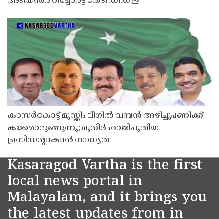
അടിയന്തര റിപ്പോർട്ട് തേടി ഡിഡിഇ
കാസർകോട്ട് മുസ്ലിം ലീഗിൽ വമ്പൻ അഴിച്ചുപണിക്ക്
കളമൊരുങ്ങുന്നു; മുനീർ ഹാജി പുതിയ
പ്രസിഡൻ്റാകാൻ സാധ്യത
Kasaragod Vartha is the first
local news portal in
Malayalam, and it brings you
the latest updates from in