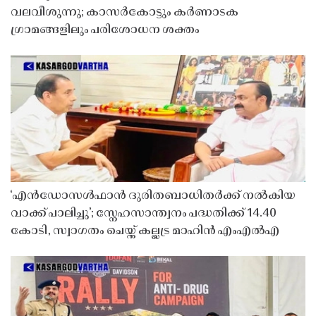
വലവീശുന്നു; കാസർകോട്ടും കർണാടക
ഗ്രാമങ്ങളിലും പരിശോധന ശക്തം
‘എൻഡോസൾഫാൻ ദുരിതബാധിതർക്ക് നൽകിയ
വാക്ക് പാലിച്ചു’; സ്നേഹസാന്ത്വനം പദ്ധതിക്ക് 14.40
കോടി, സ്വാഗതം ചെയ്ത് കല്ലട്ര മാഹിൻ എംഎൽഎ