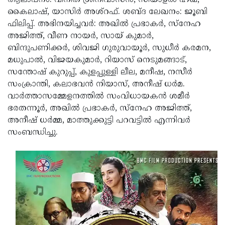
കൈലാഷ്, യാസിര്‍ അശ്‌റഫ്. ശബ്ദ ലേഖനം: ജൂബി
ഫിലിപ്പ്. അഭിനയിച്ചവര്‍: അഖില്‍ പ്രഭാകര്‍, സ്‌നേഹ
അജിത്ത്, വീണ നായര്‍, സായ് കുമാര്‍,
ബിന്ദുപണിക്കര്‍, ശിവജി ഗുരുവായൂര്‍, സുധീര്‍ കരമന,
മധുപാല്‍, വിജയകുമാര്‍, റിയാസ് നെടുമങ്ങാട്,
സന്തോഷ് കുറുപ്പ്, കുളപ്പുള്ളി ലീല, മനീഷ, നസീര്‍
സംക്രാന്തി, കലാഭവന്‍ നിയാസ്, അനീഷ് ധര്‍മ.
വാര്‍ത്താസമ്മേളനത്തില്‍ സംവിധായകന്‍ ശമീര്‍
ഭരതന്നൂര്‍, അഖില്‍ പ്രഭാകര്‍, സ്നേഹ അജിത്ത്,
അനീഷ് ധര്‍മ്മ, മാത്തുക്കുട്ടി പറവട്ടില്‍ എന്നിവര്‍
സംബന്ധിച്ചു.