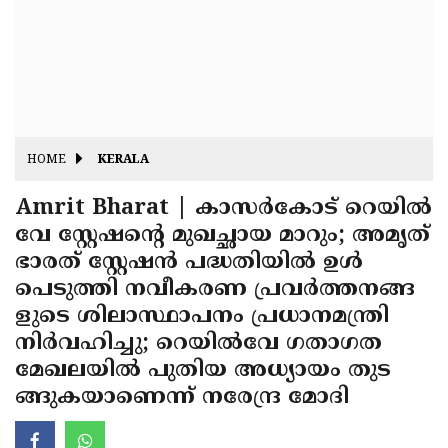
Fitr
May
Day
Eid
Al
Independence
Ad'ha
Day
Onam
HOME
KERALA
J&K
State
Amrit Bharat | കാസർകോട് റെയിൽ
Haryana
വേ സ്റ്റേഷന്റെ മുഖച്ഛായ മാറും; അമൃത്
Assembly
State
Diwali
ഭാരത് സ്റ്റേഷൻ പദ്ധതിയിൽ ഉൾ
Elections
Assembly
Christmas
പെടുത്തി നവീകരണ പ്രവർത്തനങ്ങ
Elections
ളുടെ ശിലാസ്ഥാപനം പ്രധാനമന്ത്രി
New-
നിർവഹിച്ചു; റെയിൽവേ ഗതാഗത
Year
Republic
മേഖലയിൽ പുതിയ അധ്യായം തുട
Day
Budget
ങ്ങുകയാണെന്ന് നരേന്ദ്ര മോദി
Delhi