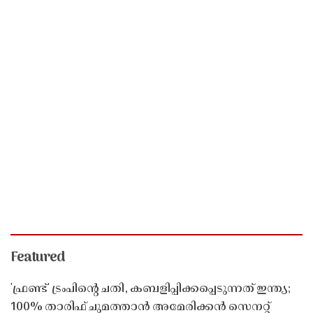
Featured
'ഫ്രണ്ട്' ട്രംപിന്റെ ചതി, കബളിപ്പിക്കപ്പെടുന്നത് ഇന്ത്യ;
100% താരിഫ് ചുമത്താൻ അമേരിക്കൻ സെനറ്റ്