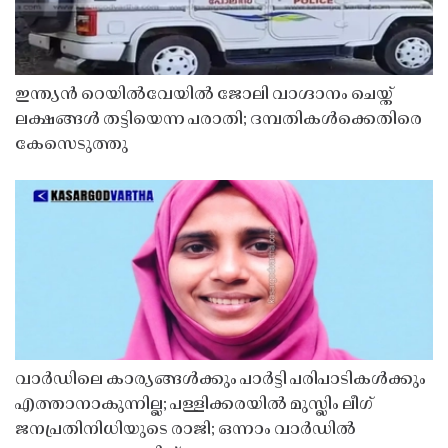
ഇന്ത്യൻ റെയിൽവേയിൽ ജോലി വാഗ്ദാനം ചെയ്ത്
ലക്ഷങ്ങൾ തട്ടിയെന്ന പരാതി; ദമ്പതികൾക്കെതിരെ
കേസെടുത്തു
വാർഡിലെ കാര്യങ്ങൾക്കും പാർട്ടി പരിപാടികൾക്കും
എത്താനാകുന്നില്ല; പള്ളിക്കരയിൽ മുസ്ലിം ലീഗ്
ജനപ്രതിനിധിയുടെ രാജി; ഒന്നാം വാർഡിൽ