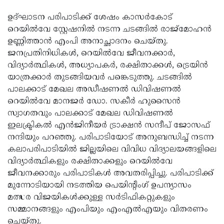
ഉദ്ഘാടന പരിപാടിക്ക് ശേഷം കാസര്‍കോട്
റെയില്‍വേ സ്റ്റേഷനില്‍ നടന്ന ചടങ്ങില്‍ രാജ്‌മോഹന്‍
ഉണ്ണിത്താന്‍ എംപി അനാച്ഛാദനം ചെയ്തു.
ജനപ്രതിനിധികള്‍, റെയില്‍വേ ജീവനക്കാര്‍,
വിദ്യാര്‍ത്ഥികള്‍, അധ്യാപകര്‍, രക്ഷിതാക്കള്‍, ട്രെയിന്‍
യാത്രക്കാര്‍ തുടങ്ങിയവര്‍ പങ്കെടുത്തു. ചടങ്ങില്‍
പാലക്കാട് മേഖല അഡീഷണല്‍ ഡിവിഷണല്‍
റെയില്‍വേ മാനജര്‍ ഡോ. സകീര്‍ ഹുസൈന്‍
സ്വാഗതവും പാലക്കാട് മേഖല ഡിവിഷണല്‍
ഇലക്ട്രികല്‍ എന്‍ജിനീയര്‍ ട്രാക്ഷന്‍ സന്ദീപ് ജോസഫ്
നന്ദിയും പറഞ്ഞു. പരിപാടിയോട് അനുബന്ധിച്ച് നടന്ന
കലാപരിപാടിയില്‍ ജില്ലയിലെ വിവിധ വിദ്യാലയങ്ങളിലെ
വിദ്യാര്‍ത്ഥികളും രക്ഷിതാക്കളും റെയില്‍വേ
ജീവനക്കാരും പരിപാടികള്‍ അവതരിപ്പിച്ചു. പരിപാടിക്ക്
മുന്നോടിയായി നടത്തിയ പെയിന്റിംഗ് ഉപന്യാസം
മത്സര വിജയികള്‍ക്കുള്ള സര്‍ടിഫികറ്റുകളും
സമ്മാനങ്ങളും എംപിയും എംഎല്‍എയും വിതരണം
ചെയ്തു.