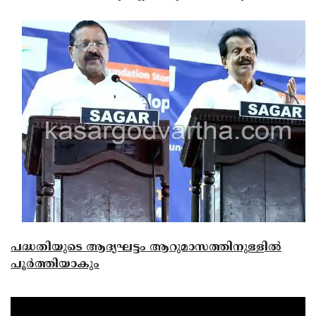
പദ്ധതിയുടെ ആദ്യഘട്ടം ആറുമാസത്തിനുള്ളില്‍
പൂര്‍ത്തിയാകും