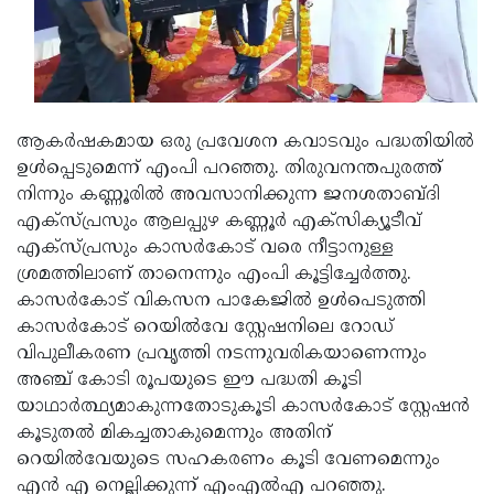
ആകര്‍ഷകമായ ഒരു പ്രവേശന കവാടവും പദ്ധതിയില്‍
ഉള്‍പ്പെടുമെന്ന് എംപി പറഞ്ഞു. തിരുവനന്തപുരത്ത്
നിന്നും കണ്ണൂരില്‍ അവസാനിക്കുന്ന ജനശതാബ്ദി
എക്‌സ്പ്രസും ആലപ്പുഴ കണ്ണൂര്‍ എക്‌സിക്യൂടീവ്
എക്‌സ്പ്രസും കാസര്‍കോട് വരെ നീട്ടാനുള്ള
ശ്രമത്തിലാണ് താനെന്നും എംപി കൂട്ടിച്ചേര്‍ത്തു.
കാസര്‍കോട് വികസന പാകേജില്‍ ഉള്‍പെടുത്തി
കാസര്‍കോട് റെയില്‍വേ സ്റ്റേഷനിലെ റോഡ്
വിപുലീകരണ പ്രവൃത്തി നടന്നുവരികയാണെന്നും
അഞ്ച് കോടി രൂപയുടെ ഈ പദ്ധതി കൂടി
യാഥാര്‍ത്ഥ്യമാകുന്നതോടുകൂടി കാസര്‍കോട് സ്റ്റേഷന്‍
കൂടുതല്‍ മികച്ചതാകുമെന്നും അതിന്
റെയില്‍വേയുടെ സഹകരണം കൂടി വേണമെന്നും
എന്‍ എ നെല്ലിക്കുന്ന് എംഎല്‍എ പറഞ്ഞു.