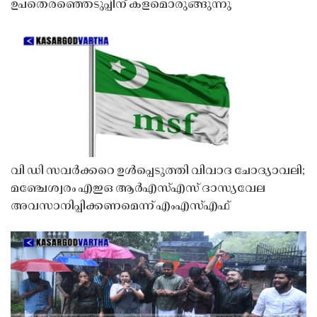
ഉപതെരഞ്ഞെടുപ്പിന് കളമൊരുങ്ങുന്നു
വി ഡി സവർക്കറെ ഉൾപ്പെടുത്തി വിവാദ ചോദ്യാവലി;
മഞ്ചേശ്വരം എഇഒ ആർഎസ്എസ് ദാസ്യവേല
അവസാനിപ്പിക്കണമെന്ന് എംഎസ്എഫ്