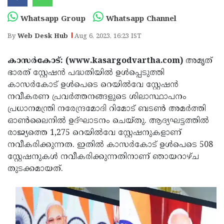
Election
Maha
Whatsapp Group
Whatsapp Channel
Shivarathri
International
By
Web Desk Hub
Aug 6, 2023, 16:23 IST
Women's
Anti-
Day
Drug
Attukal
കാസര്‍കോട്: (www.kasargodvartha.com)
അമൃത്
ഭാരത് സ്റ്റേഷന്‍ പദ്ധതിയില്‍ ഉള്‍പ്പെടുത്തി
Campaign
Pongala
Holi
കാസര്‍കോട് ഉള്‍പെടെ റെയില്‍വേ സ്റ്റേഷന്‍
2025
2025
IPL
നവീകരണ പ്രവര്‍ത്തനങ്ങളുടെ ശിലാസ്ഥാപനം
പ്രധാനമന്ത്രി നരേന്ദ്രമോദി റിമോട് ബടണ്‍ അമര്‍ത്തി
2025
Eid
ഓണ്‍ലൈനില്‍ ഉദ്ഘാടനം ചെയ്തു. ആദ്യഘട്ടത്തില്‍
Al-
Waqf
രാജ്യത്തെ 1,275 റെയില്‍വേ സ്റ്റേഷനുകളാണ്
നവീകരിക്കുന്നത. ഇതില്‍ കാസര്‍കോട് ഉള്‍പെടെ 508
Fitr
Bill
Vishu
സ്റ്റേഷനുകള്‍ നവീകരിക്കുന്നതിനാണ് ഞായറാഴ്ച
2025
Controversy
Festival
Good
തുടക്കമായത്.
2025
Friday
Easter
Observance
Sunday
By-
2025
2025
Election
Bihar