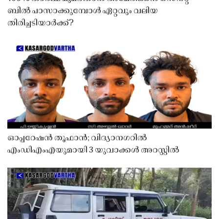
ബിൽ പാസാക്കുമ്പോൾ ഏറ്റവും വലിയ
തിരിച്ചടിയാർക്ക്?
ഓപ്പറേഷൻ തൂഫാൻ; വിദ്യാനഗറിൽ
എംഡിഎംഎയുമായി 3 യുവാക്കൾ അറസ്റ്റിൽ