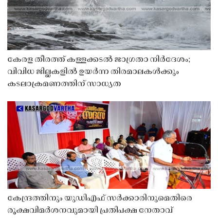
കേരള തീരത്ത് കള്ളക്കടൽ ജാഗ്രതാ നിർദേശം;
വിവിധ ജില്ലകളിൽ ഉയർന്ന തിരമാലകൾക്കും
കടലാക്രമണത്തിന് സാധ്യത
കേന്ദ്രത്തിനും യുഡിഎഫ് സർക്കാരിനുമെതിരെ
രൂക്ഷവിമർശനവുമായി പ്രതിപക്ഷ നേതാവ്