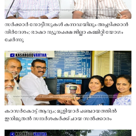
സർക്കാർ നോട്ടീസുകൾ കന്നഡയിലും അച്ചടിക്കാൻ
നിർദേശം; ഭാഷാ ന്യൂനപക്ഷ ജില്ലാ കമ്മിറ്റി യോഗം
ചേർന്നു
കാസർകോട്ട് ആദ്യം; മുളിയാർ പഞ്ചായത്തിൽ
ഇനിമുതൽ സന്ദർശകർക്ക് ചായ സൽക്കാരം