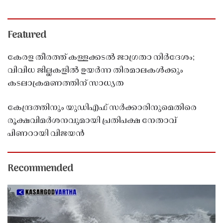
Featured
കേരള തീരത്ത് കള്ളക്കടൽ ജാഗ്രതാ നിർദേശം;
വിവിധ ജില്ലകളിൽ ഉയർന്ന തിരമാലകൾക്കും
കടലാക്രമണത്തിന് സാധ്യത
കേന്ദ്രത്തിനും യുഡിഎഫ് സർക്കാരിനുമെതിരെ
രൂക്ഷവിമർശനവുമായി പ്രതിപക്ഷ നേതാവ്
പിണറായി വിജയൻ
Recommended