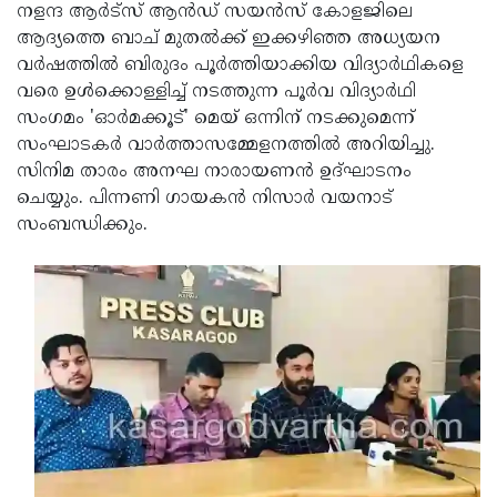
Election
Maha
നളന്ദ ആര്‍ട്‌സ് ആന്‍ഡ് സയന്‍സ് കോളജിലെ
ആദ്യത്തെ ബാച് മുതല്‍ക്ക് ഇക്കഴിഞ്ഞ അധ്യയന
Shivarathri
International
വര്‍ഷത്തില്‍ ബിരുദം പൂര്‍ത്തിയാക്കിയ വിദ്യാര്‍ഥികളെ
Women's
Anti-
വരെ ഉള്‍ക്കൊള്ളിച്ച് നടത്തുന്ന പൂര്‍വ വിദ്യാര്‍ഥി
സംഗമം 'ഓര്‍മക്കൂട്' മെയ് ഒന്നിന് നടക്കുമെന്ന്
Day
Drug
Attukal
സംഘാടകര്‍ വാര്‍ത്താസമ്മേളനത്തില്‍ അറിയിച്ചു.
Campaign
Pongala
Holi
സിനിമ താരം അനഘ നാരായണന്‍ ഉദ്ഘാടനം
ചെയ്യും. പിന്നണി ഗായകന്‍ നിസാര്‍ വയനാട്
2025
2025
IPL
സംബന്ധിക്കും.
2025
Eid
Al-
Waqf
Fitr
Bill
Vishu
2025
Controversy
Festival
Good
2025
Friday
Easter
Observance
Sunday
By-
2025
2025
Election
Bihar