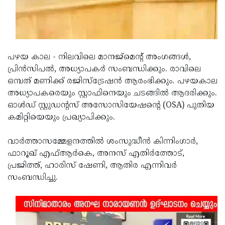
Updates
Assembly
Kerala
Polls
Local
Look
Body
Back
പഴയ കാല - നിലവിലെ മാനജ്മെന്റ് അംഗങ്ങള്‍,
Election
2025
പ്രിന്‍സിപല്‍, അധ്യാപകര്‍ സംബന്ധിക്കും. രാവിലെ
ഒമ്പത് മണിക്ക് രജിസ്ട്രേഷന്‍ ആരംഭിക്കും. പഴയകാല
അധ്യാപകരെയും സ്റ്റാഫിനെയും ചടങ്ങില്‍ ആദരിക്കും.
ഓള്‍ഡ് സ്റ്റുഡന്റസ് അസോസിയേഷന്റെ (OSA) പുതിയ
കമിറ്റിയെയും പ്രഖ്യാപിക്കും.
വാര്‍ത്താസമ്മേളനത്തില്‍ ശംസുദ്ധീന്‍ കിന്നിംഗാര്‍,
ഫാറൂഖ് എഫ്ആര്‍കെ, അനസ് എതിര്‍ത്തോട്,
പ്രജിത്ത്, ഹാരിസ് ഷേണി, ആതിര എന്നിവര്‍
സംബന്ധിച്ചു.