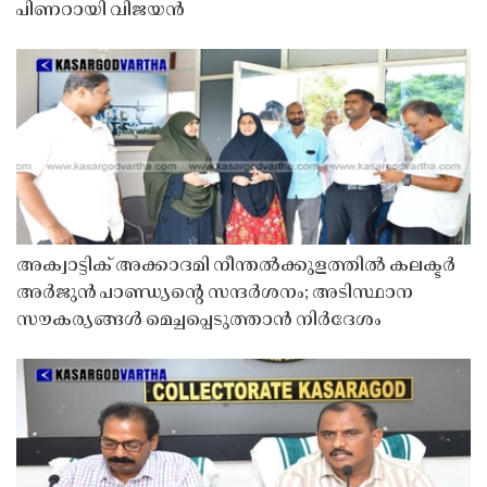
പിണറായി വിജയൻ
അക്വാട്ടിക് അക്കാദമി നീന്തൽക്കുളത്തിൽ കലക്ടർ
അർജുൻ പാണ്ഡ്യൻ്റെ സന്ദർശനം; അടിസ്ഥാന
സൗകര്യങ്ങൾ മെച്ചപ്പെടുത്താൻ നിർദേശം