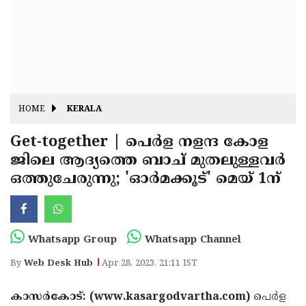
Fitr
May
Day
Eid
Al
Independence
Ad'ha
Day
Onam
HOME
KERALA
J&K
State
Get-together | പെര്‍ള നളന്ദ കോള
Haryana
ജിലെ ആദ്യത്തെ ബാച് മുതലുള്ളവര്‍
Assembly
State
Diwali
ഒത്തുചേരുന്നു; 'ഓര്‍മക്കൂട്' മെയ് 1ന്
Elections
Assembly
Christmas
Elections
New-
Year
Republic
Whatsapp Group
Whatsapp Channel
Day
Budget
By
Web Desk Hub
Apr 28, 2023, 21:11 IST
Delhi
കാസര്‍കോട്: (www.kasargodvartha.com)
പെര്‍ള