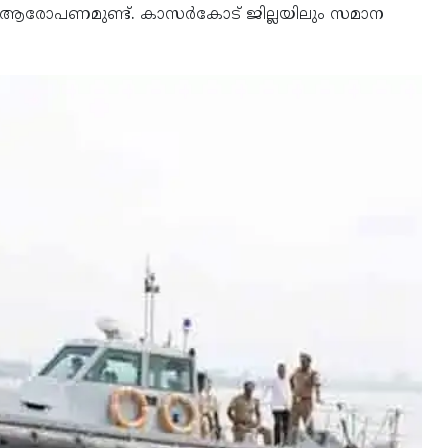
ം ആരോപണമുണ്ട്. കാസർകോട് ജില്ലയിലും സമാന