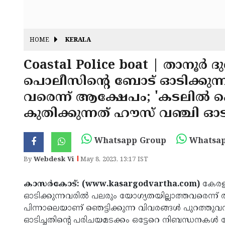
HOME
KERALA
Coastal Police boat | താനൂർ 
പൊലീസിൻ്റെ ബോട് ഓടിക്കുന്
വരെന്ന് ആക്ഷേപം; 'കടലിൽ 
കുതിക്കുന്നത് ഹൗസ് വഞ്ചി ഓട
Whatsapp Group
Whatsap
By
Webdesk Vi
May 8, 2023, 13:17 IST
കാസർകോട്: (www.kasargodvartha.com)
കേരളത
ഓടിക്കുന്നവരിൽ പലരും യോഗ്യതയില്ലാത്തവരെന്ന്
പിന്നാലെയാണ് ഞെട്ടിക്കുന്ന വിവരങ്ങൾ പുറത്തുവ
ഓടിച്ചതിന്റെ പരിചയമടക്കം ഒട്ടേറെ നിബന്ധനകൾ