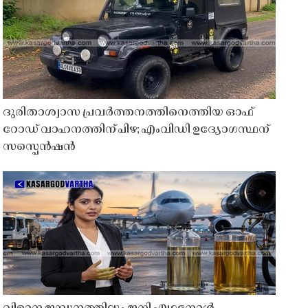
ദുരിതാശ്വാസ പ്രവർത്തനത്തിനെത്തിയ ഓഫ്
റോഡ് വാഹനത്തിന് പിഴ; എംവിഡി ഉദ്യോഗസ്ഥന്
സസ്പെൻഷൻ