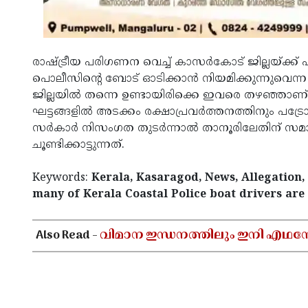
രാഷ്ട്രീയ പരിഗണന വെച്ച് കാസർകോട് ജില്ലയ്ക്ക് 
പൊലീസിന്റെ ബോട് ഓടിക്കാൻ നിയമിക്കുന്നുവെന
ജില്ലയിൽ തന്നെ ഉണ്ടായിരിക്കെ ഇവരെ തഴഞ്ഞാണ
ഘട്ടങ്ങളിൽ അടക്കം രക്ഷാപ്രവർത്തനത്തിനും പട
സർകാർ നിസംഗത തുടർന്നാൽ താനൂരിലേതിന് സമാനമ
ചൂണ്ടിക്കാട്ടുന്നത്.
Keywords:
Kerala, Kasaragod, News, Allegation, C
many of Kerala Coastal Police boat drivers are
< !- START disable copy paste -->
Also Read -
വിമാന ഇന്ധനത്തിലും ഇനി എഥ