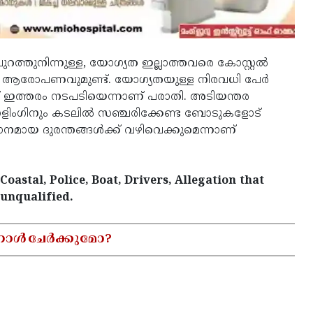
പുറത്തുനിന്നുള്ള, യോഗ്യത ഇല്ലാത്തവരെ കോസ്റ്റൽ
്ന ആരോപണവുമുണ്ട്. യോഗ്യതയുള്ള നിരവധി പേർ
് ഇത്തരം നടപടിയെന്നാണ് പരാതി. അടിയന്തര
്രോളിംഗിനും കടലിൽ സഞ്ചരിക്കേണ്ട ബോടുകളോട്
ായ ദുരന്തങ്ങൾക്ക് വഴിവെക്കുമെന്നാണ്
oastal, Police, Boat, Drivers, Allegation that
 unqualified.
നോൾ ചേർക്കുമോ?