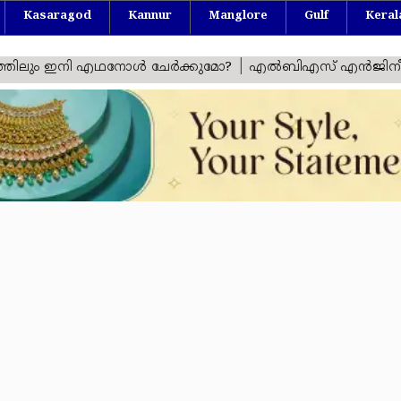
Kasaragod
Kannur
Manglore
Gulf
Keral