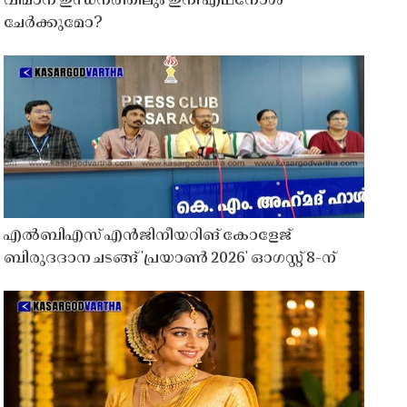
വിമാന ഇന്ധനത്തിലും ഇനി എഥനോൾ
ചേർക്കുമോ?
എൽബിഎസ് എൻജിനീയറിങ് കോളേജ്
ബിരുദദാന ചടങ്ങ് 'പ്രയാൺ 2026' ഓഗസ്റ്റ് 8-ന്