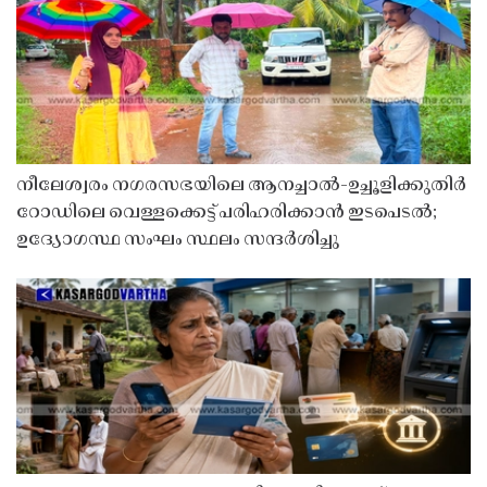
നീലേശ്വരം നഗരസഭയിലെ ആനച്ചാൽ-ഉച്ചൂളിക്കുതിർ
റോഡിലെ വെള്ളക്കെട്ട് പരിഹരിക്കാൻ ഇടപെടൽ;
ഉദ്യോഗസ്ഥ സംഘം സ്ഥലം സന്ദർശിച്ചു