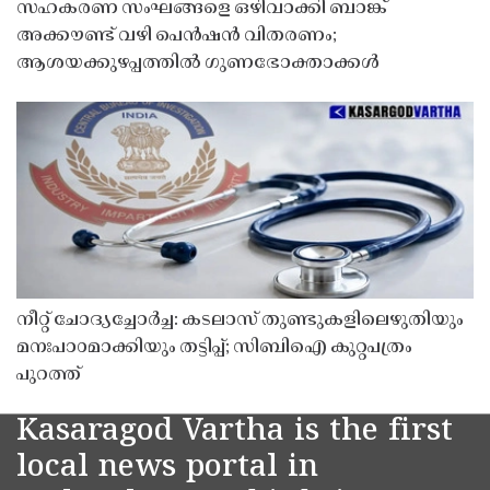
സഹകരണ സംഘങ്ങളെ ഒഴിവാക്കി ബാങ്ക്
അക്കൗണ്ട് വഴി പെൻഷൻ വിതരണം;
ആശയക്കുഴപ്പത്തിൽ ഗുണഭോക്താക്കൾ
നീറ്റ് ചോദ്യച്ചോർച്ച: കടലാസ് തുണ്ടുകളിലെഴുതിയും
മനഃപാഠമാക്കിയും തട്ടിപ്പ്; സിബിഐ കുറ്റപത്രം
പുറത്ത്
Kasaragod Vartha is the first
local news portal in