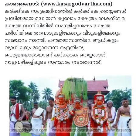
Election
Maha
കാഞ്ഞങ്ങാട്: (www.kasargodvartha.com)
കര്‍ക്കിടക സംക്രമദിനത്തില്‍ കര്‍ക്കിടക തെയ്യങ്ങള്‍
Shivarathri
International
പ്രസിദ്ധമായ മഡിയന്‍ കൂലോം ക്ഷേത്രപാലകനീശ്വര
Women's
Anti-
ക്ഷേത്ര സന്നിധിയില്‍ സംഗമിച്ചശേഷം ക്ഷേത്ര
പരിധിയിലെ തറവാടുകളിലേക്കും വീടുകളിലേക്കും
Day
Drug
Attukal
സഞ്ചാരം നടത്തി. പഞ്ഞമാസത്തിലെ ആധികളും
Campaign
Pongala
Holi
വ്യാധികളും മാറ്റാനെന്ന ഐതിഹ്യ
പെരുമയോടെയാണ് കര്‍ക്കടക തെയ്യങ്ങള്‍
2025
2025
IPL
നാട്ടുവഴികളിലൂടെ സഞ്ചാരം നടത്തുന്നത്.
2025
Eid
Al-
Waqf
Fitr
Bill
Vishu
2025
Controversy
Festival
Good
2025
Friday
Easter
Observance
Sunday
By-
2025
2025
Election
Bihar