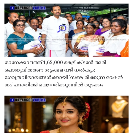
ഓണക്കാലത്ത് 1,65,000 മെട്രിക് ടൺ അരി
പൊതുവിതരണ ശൃംഖല വഴി നൽകും;
ഗോത്രവിഭാഗങ്ങൾക്കായി 'സഞ്ചരിക്കുന്ന റേഷൻ
കട' പദ്ധതിക്ക് വെള്ളരിക്കുണ്ടിൽ തുടക്കം