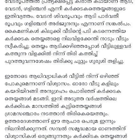
വേടരൂപത്തില്‍ പ്രത്യക്ഷപ്പെട്ട കിരാത കഥയാണ് ആടി,
വേടന്‍, ഗളിഞ്ചന്‍ എന്നീ കര്‍ക്കടകത്തെയ്യങ്ങളുടെ
ഇതിവ്യത്തം. വേടന്‍ ശിവരൂപവും ആടി പാര്‍വതീ
രൂപവും ഗളിഞ്ചന്‍ അര്‍ജുനനും എന്നാണ് സങ്കല്‍പം.
കൈമണികള്‍ കിലുക്കി വീടിന്റെ പടി കടന്നെത്തിയ
കര്‍ക്കടക തെയ്യങ്ങളെ നിലവിളക്കേന്തി നാടും വീടും
സ്വീകരിച്ചു. തെയ്യം ആടിക്കഴിഞ്ഞപ്പോള്‍ വീട്ടിലുള്ളവര്‍
കത്തുന്ന വിളക്കില്‍ നിന്ന് തിരി കത്തിച്ച്
പുറത്തുവന്നശേഷം തിരിക്കു ചുറ്റും ഗുരുശി തളിച്ചു.
ഇതോടെ ആധിവ്യാധികള്‍ വീട്ടില്‍ നിന്ന് ഒഴിഞ്ഞ്
പോകുമെന്നാണ് വിശ്വാസം. ഓരോ വീടു കളിലും
കയറിയിറങ്ങി അനുഗ്രഹം ചൊരിഞ്ഞ് കര്‍ക്കടക
തെയ്യങ്ങള്‍ മടങ്ങി. ഇനി അടുത്ത വര്‍ഷത്തിലെ
കര്‍ക്കിടക മാസത്തില്‍ കുട്ടിത്തെയ്യങ്ങള്‍
ഗ്രാമസഞ്ചാരം നടത്താന്‍ തിരികെയെത്തും.
ഉത്തരദേശത്താണ് ഈ ആചാര പെരുമ ഇന്നും
നിലനില്‍ക്കുന്നത്. സമ്പല്‍ സമൃദ്ധമായ ഓണത്തിന്
വിശ്വാസികള്‍ ഒരുങ്ങുന്നതും കര്‍ക്കിടക തെയ്യങ്ങള്‍