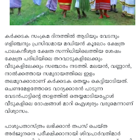
Updates
Assembly
Kerala
Polls
Local
Look
Body
Back
കര്‍ക്കടക സംക്രമ ദിനത്തില്‍ ആടിയും വേടനും
Election
2025
ഗളിഞ്ചനും പ്രസിദ്ധമായ മഡിയന്‍ കൂലോം ക്ഷേത്ര
പാലകനീശ്വര ക്ഷേത സന്നിധിയിലെത്തിയ ശേഷം
ക്ഷേത്ര പരിധിയിലെ തറവാടുകളിലേക്കും
വീടുകളിലേക്കും സഞ്ചാരം നടത്തി. മലയന്‍, വണ്ണാന്‍,
നാല്‍ക്കത്തായ സമുദായത്തിലെ ഇളം
തലമുറക്കാരാണ് കര്‍ക്കടക തെയ്യം കെട്ടിയാടിയത്.
ചെണ്ടമേളത്തോടെ വാദ്യക്കാരന്‍ പാടുന്ന
വേടന്‍പാട്ടിന്റെ താളത്തില്‍ തെയ്യമാടിയപ്പോള്‍
വീടുകളിലെ ദോഷങ്ങള്‍ മാറി ഐശ്വര്യം വരുമെന്നാണ്
വിശ്വാസം.
പാശുപതാസ്ത്രം ലഭിക്കാന്‍ തപസ് ചെയ്ത
അര്‍ജുനനെ പരീക്ഷിക്കാനായി ശിവപാര്‍വതിമാര്‍