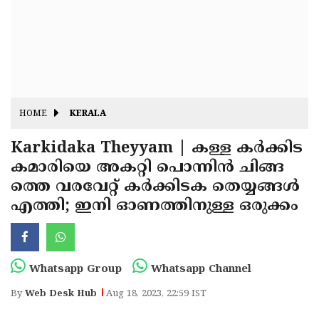
Fitr
May
Day
Eid
Al
Independence
Ad'ha
Day
Onam
HOME
KERALA
J&K
State
Karkidaka Theyyam | കള്ള കര്‍ക്കിട
Haryana
കമാരിയെ അകറ്റി പൊന്നിന്‍ ചിങ്ങ
Assembly
State
Diwali
ത്തെ വരവേറ്റ് കര്‍ക്കിടക തെയ്യങ്ങള്‍
Elections
Assembly
Christmas
എത്തി; ഇനി ഓണത്തിനുള്ള ഒരുക്കം
Elections
New-
Year
Republic
Whatsapp Group
Whatsapp Channel
Day
Budget
By
Web Desk Hub
Aug 18, 2023, 22:59 IST
Delhi