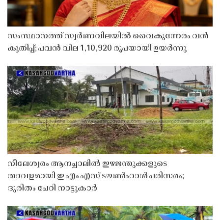
സംസ്ഥാനത്ത് സ്വർണവിലയിൽ വൈകുന്നേരം വൻ
കുതിപ്പ്; പവൻ വില 1,10,920 രൂപയായി ഉയർന്നു
നീലേശ്വരം ആനച്ചാലിൽ ഇഴജന്തുക്കളുടെ
താവളമായി ഇ എം എസ് ടൗൺഹാൾ പരിസരം;
ദുരിതം പേറി നാട്ടുകാർ