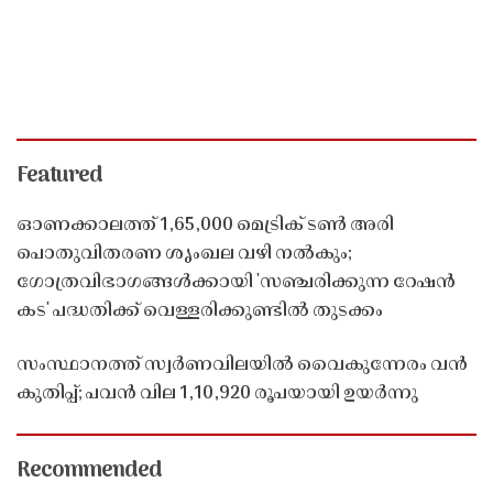
Featured
ഓണക്കാലത്ത് 1,65,000 മെട്രിക് ടൺ അരി
പൊതുവിതരണ ശൃംഖല വഴി നൽകും;
ഗോത്രവിഭാഗങ്ങൾക്കായി 'സഞ്ചരിക്കുന്ന റേഷൻ
കട' പദ്ധതിക്ക് വെള്ളരിക്കുണ്ടിൽ തുടക്കം
സംസ്ഥാനത്ത് സ്വർണവിലയിൽ വൈകുന്നേരം വൻ
കുതിപ്പ്; പവൻ വില 1,10,920 രൂപയായി ഉയർന്നു
Recommended