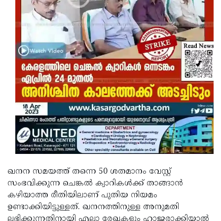
ഖനന സമയത്ത് തന്നെ 50 ശതമാനം വേസ്റ്റ്
സംഭവിക്കുന്ന ചെങ്കൽ ക്വാറികൾക്ക് താങ്ങാൻ
കഴിയാത്ത രീതിയിലാണ് പുതിയ നിയമം
ഉണ്ടാക്കിയിട്ടുള്ളത്. ഖനനത്തിനുള്ള അനുമതി
ലഭിക്കുന്നതിനായി എല്ലാ രേഖകളും ഹാജരാക്കിയാൽ