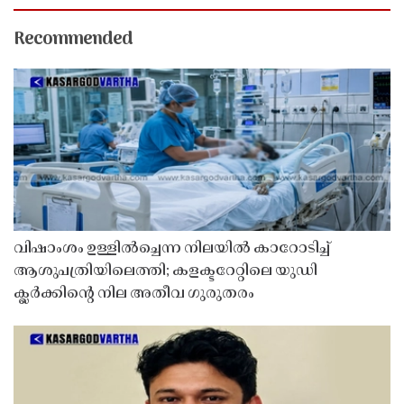
Recommended
വിഷാംശം ഉള്ളിൽച്ചെന്ന നിലയിൽ കാറോടിച്ച്
ആശുപത്രിയിലെത്തി; കളക്ടറേറ്റിലെ യുഡി
ക്ലർക്കിൻ്റെ നില അതീവ ഗുരുതരം