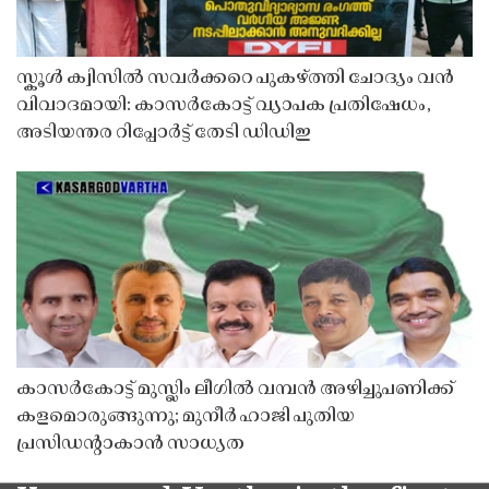
സ്കൂൾ ക്വിസിൽ സവർക്കറെ പുകഴ്ത്തി ചോദ്യം വൻ
വിവാദമായി: കാസർകോട്ട് വ്യാപക പ്രതിഷേധം,
അടിയന്തര റിപ്പോർട്ട് തേടി ഡിഡിഇ
കാസർകോട്ട് മുസ്ലിം ലീഗിൽ വമ്പൻ അഴിച്ചുപണിക്ക്
കളമൊരുങ്ങുന്നു; മുനീർ ഹാജി പുതിയ
പ്രസിഡൻ്റാകാൻ സാധ്യത