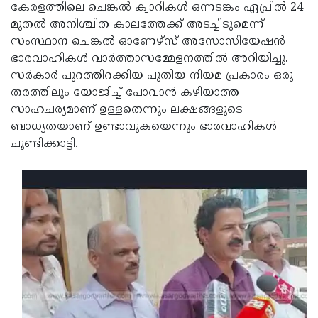
Election
Maha
കേരളത്തിലെ ചെങ്കൽ ക്വാറികൾ ഒന്നടങ്കം ഏപ്രിൽ 24
മുതൽ അനിശ്ചിത കാലത്തേക്ക് അടച്ചിടുമെന്ന്
Shivarathri
International
സംസ്ഥാന ചെങ്കൽ ഓണേഴ്‌സ് അസോസിയേഷൻ
Women's
Anti-
ഭാരവാഹികൾ വാർത്താസമ്മേളനത്തിൽ അറിയിച്ചു.
സർകാർ പുറത്തിറക്കിയ പുതിയ നിയമ പ്രകാരം ഒരു
Day
Drug
Attukal
തരത്തിലും യോജിച്ച് പോവാൻ കഴിയാത്ത
Campaign
Pongala
Holi
സാഹചര്യമാണ് ഉള്ളതെന്നും ലക്ഷങ്ങളുടെ
ബാധ്യതയാണ് ഉണ്ടാവുകയെന്നും ഭാരവാഹികൾ
2025
2025
IPL
ചൂണ്ടിക്കാട്ടി.
2025
Eid
Al-
Waqf
Fitr
Bill
Vishu
2025
Controversy
Festival
Good
2025
Friday
Easter
Observance
Sunday
By-
2025
2025
Election
Bihar