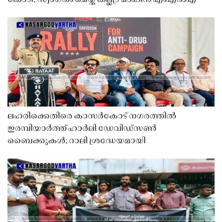
കോടി, സ്വാഗതം ചെയ്ത് കല്ലട്ര മാഹിൻ എംഎൽഎ
ലഹരിക്കെതിരെ കാസർകോട് നഗരത്തിൽ
ഇരമ്പിയാർത്ത് ഹാർലി ഡേവിഡ്‌സൺ
ബൈക്കുകൾ; റാലി ശ്രദ്ധേയമായി