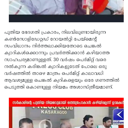
Updates
Assembly
Kerala
Polls
Local
Look
Body
Back
പുതിയ ഭേദഗതി പ്രകാരം, നിലവിലുണ്ടായിരുന്ന
Election
2025
കൺസോളിഡേറ്റഡ് റോയൽറ്റി പേയ്‌മെന്റ്
സംവിധാനം നിർത്തലാക്കിയതോടെ ചെങ്കൽ
ക്വാറികൾക്കൊന്നും പ്രവർത്തിക്കാൻ കഴിയാത്ത
സാഹചര്യമാണുള്ളത്. 30 വർഷം പെർമിറ്റ് വരെ
നൽകുന്ന കരിങ്കൽ ക്വാറികളുടേത് പോലെ ഒരു
വർഷത്തിൽ താഴെ മാത്രം പെർമിറ്റ് കാലാവധി
ആവശ്യമുള്ള ചെങ്കൽ ക്വറികളെയും ഒരേ ഗണത്തിൽ
പെടുത്തി കൊണ്ടുള്ള നിയമം അശാസ്ത്രീയമാണ്.