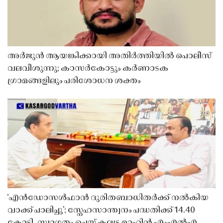
അർജുൻ ആയങ്കിക്കായി അതിർത്തിയിൽ പൊലീസ്
വലവീശുന്നു; കാസർകോട്ടും കർണാടക
ഗ്രാമങ്ങളിലും പരിശോധന ശക്തം
‘എൻഡോസൾഫാൻ ദുരിതബാധിതർക്ക് നൽകിയ
വാക്ക് പാലിച്ചു’; സ്നേഹസാന്ത്വനം പദ്ധതിക്ക് 14.40