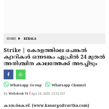
Fitr
May
Day
Eid
Al
Independence
Ad'ha
Day
Onam
HOME
KERALA
J&K
State
Strike | കേരളത്തിലെ ചെങ്കൽ
Haryana
ക്വാറികൾ ഒന്നടങ്കം ഏപ്രിൽ 24 മുതൽ
Assembly
State
Diwali
അനിശ്ചിത കാലത്തേക്ക് അടച്ചിടും
Elections
Assembly
Christmas
Elections
New-
Year
Republic
Whatsapp Group
Whatsapp Channel
Day
Budget
By
Webdesk Vi
Apr 18, 2023, 13:32 IST
Delhi
കാസർകോട്: (www.kasargodvartha.com)