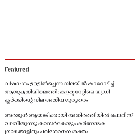
Featured
വിഷാംശം ഉള്ളിൽച്ചെന്ന നിലയിൽ കാറോടിച്ച്
ആശുപത്രിയിലെത്തി; കളക്ടറേറ്റിലെ യുഡി
ക്ലർക്കിൻ്റെ നില അതീവ ഗുരുതരം
അർജുൻ ആയങ്കിക്കായി അതിർത്തിയിൽ പൊലീസ്
വലവീശുന്നു; കാസർകോട്ടും കർണാടക
ഗ്രാമങ്ങളിലും പരിശോധന ശക്തം