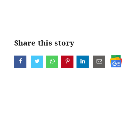
< !- START disable copy paste -->
Share this story