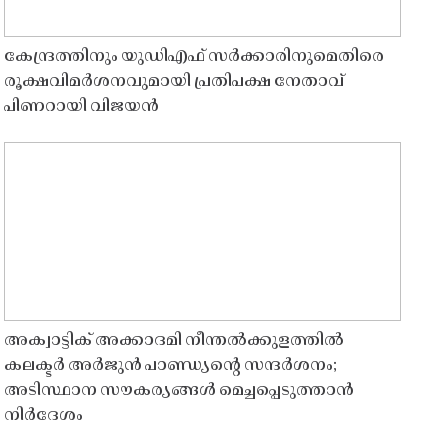
കേന്ദ്രത്തിനും യുഡിഎഫ് സർക്കാരിനുമെതിരെ
രൂക്ഷവിമർശനവുമായി പ്രതിപക്ഷ നേതാവ്
പിണറായി വിജയൻ
അക്വാട്ടിക് അക്കാദമി നീന്തൽക്കുളത്തിൽ
കലക്ടർ അർജുൻ പാണ്ഡ്യൻ്റെ സന്ദർശനം;
അടിസ്ഥാന സൗകര്യങ്ങൾ മെച്ചപ്പെടുത്താൻ
നിർദേശം