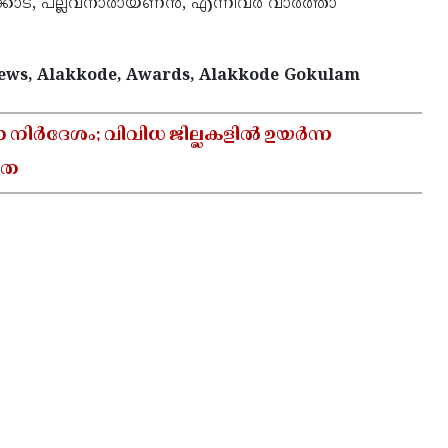
ചക്കാട്, പല്ലവനാരായണൻ, എന്നിവർ വാർത്താ
ews, Alakkode, Awards, Alakkode Gokulam
ാ നിർദേശം; വിവിധ ജില്ലകളിൽ ഉയർന്ന
യത