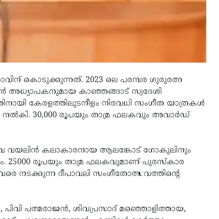
ന് കൊടുക്കുന്നത്. 2023 ലെ പരമ്പര ഗുരുരത്ന
അധ്യാപകനുമായ കാഞ്ഞങ്ങാട് സ്വദേശി
്തിനായി കേരളത്തിലുടനീളം നിരവധി സംഗീത യാത്രകൾ
ം നൽകി. 30,000 രൂപയും താമ്ര ഫലകവും അവാർഡ്
ന യുവ വയലിൻ കലാകാരനായ ആലങ്കോട് ഗോകുലിനും
കും. 25000 രൂപയും താമ്ര ഫലകവുമാണ് പുരസ്കാര
രെ നടക്കുന്ന ദീപാവലി സംഗീതോത്സവത്തിന്റെ
 പിവി പത്മരാജൻ, ശിവപ്രസാദ് മഞ്ഞൊളിത്തായ,