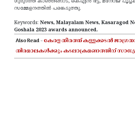
ഗുരുദത്ത് കാഞ്ഞങ്ങാട്, കെഎൻ ഭട്ട്, മനോജ് പൂച്
സമ്മേളനത്തിൽ പങ്കെടുത്തു.
Keywords:
News, Malayalam News, Kasaragod N
Goshala 2023 awards announced.
Also Read -
കേരള തീരത്ത് കള്ളക്കടൽ ജാഗ്രത
തിരമാലകൾക്കും കടലാക്രമണത്തിന് സാധ്