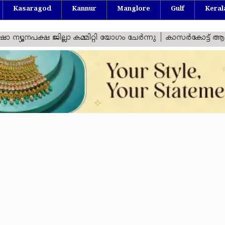
Kasaragod
Kannur
Manglore
Gulf
Keral