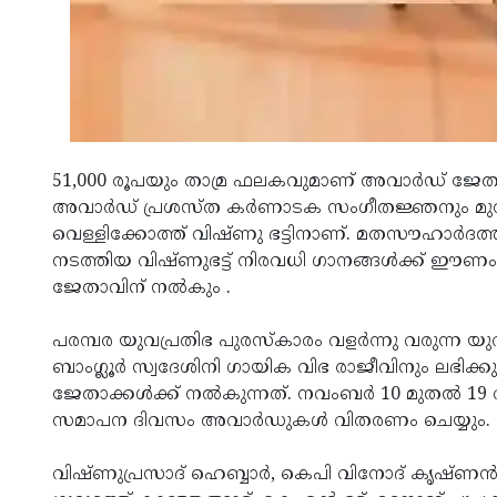
51,000 രൂപയും താമ്ര ഫലകവുമാണ് അവാർഡ് ജേതാവി
അവാർഡ് പ്രശസ്ത കർണാടക സംഗീതജ്ഞനും മുൻ 
വെള്ളിക്കോത്ത് വിഷ്ണു ഭട്ടിനാണ്. മതസൗഹാർദത
നടത്തിയ വിഷ്ണുഭട്ട് നിരവധി ഗാനങ്ങൾക്ക് ഈണ
ജേതാവിന് നൽകും .
പരമ്പര യുവപ്രതിഭ പുരസ്കാരം വളർന്നു വരുന്
ബാംഗ്ലൂർ സ്വദേശിനി ഗായിക വിഭ രാജീവിനും ലഭിക്
ജേതാക്കൾക്ക് നൽകുന്നത്. നവംബർ 10 മുതൽ 19 വ
സമാപന ദിവസം അവാർഡുകൾ വിതരണം ചെയ്യും.
വിഷ്ണുപ്രസാദ് ഹെബ്ബാർ, കെപി വിനോദ് കൃഷ്ണൻ,