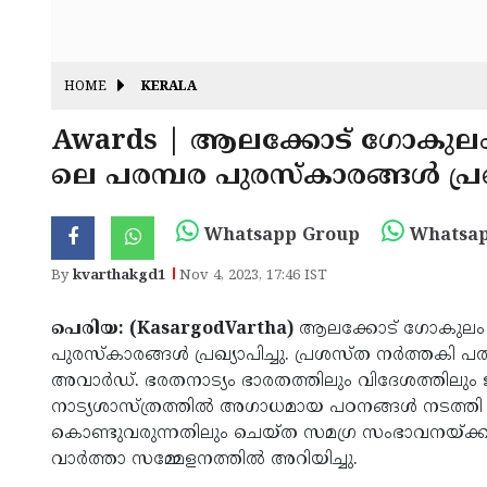
HOME
KERALA
Awards | ആലക്കോട് ഗോകുലം 
ലെ പരമ്പര പുരസ്കാരങ്ങൾ പ്രഖ്
Whatsapp Group
Whatsap
By
kvarthakgd1
Nov 4, 2023, 17:46 IST
പെരിയ: (KasargodVartha)
ആലക്കോട് ഗോകുലം ഗോ
പുരസ്കാരങ്ങൾ പ്രഖ്യാപിച്ചു. പ്രശസ്ത നർത്തകി പത
അവാർഡ്. ഭരതനാട്യം ഭാരതത്തിലും വിദേശത്തിലും 
നാട്യശാസ്ത്രത്തിൽ അഗാധമായ പഠനങ്ങൾ നടത്തി പല
കൊണ്ടുവരുന്നതിലും ചെയ്ത സമഗ്ര സംഭാവനയ്ക്
വാർത്താ സമ്മേളനത്തിൽ അറിയിച്ചു.