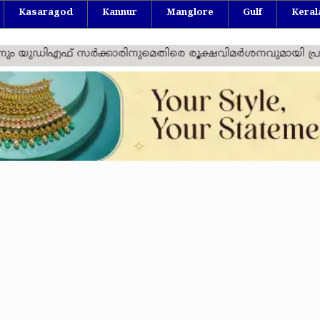
Kasaragod
Kannur
Manglore
Gulf
Keral