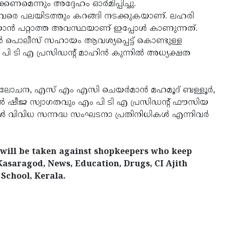
ണമെന്നും അദ്ദേഹം ഓര്‍മിപ്പിച്ചു.
നതു വരെ പലയിടത്തും കറങ്ങി നടക്കുകയാണ്. ലഹരി
ന്‍ പറ്റാത്ത അവസ്ഥയാണ് ഇപ്പോള്‍ കാണുന്നത്.
ന്‍ പൊലീസ് സഹായം ആവശ്യപ്പെട്ട് കൊണ്ടുള്ള
 ടി എ പ്രസിഡന്റ് മാഹിന്‍ കുന്നില്‍ അധ്യക്ഷത
ുലോചന, എസ് എം എസി ചെയര്‍മാന്‍ മഹമൂദ് ബള്ളൂര്‍,
ിപല്‍ ഷീജ സ്വാഗതവും എം പി ടി എ പ്രസിഡന്റ് ഫൗസിയ
‍ വിവിധ സന്നദ്ധ സംഘടനാ പ്രതിനിധികള്‍ എന്നിവര്‍
 will be taken against shopkeepers who keep
Kasaragod, News, Education, Drugs, CI Ajith
 School, Kerala.