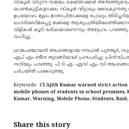
സ്‌കൂള്‍ വിടുന്ന സമയം രക്ഷിതാക്കള്‍ അറിഞ്ഞുവെക്ക
പെണ്‍കുട്ടികളടക്കം സ്‌കൂള്‍ വിട്ടാലും വൈകുന്
ഉപയോഗം മൂലം മാതാപിതാക്കളെ പോലും തിരിച്ചറിയാ
ലഹരിക്കടിമപ്പെട്ട മക്കളെ ആശുപത്രിയിലെത്തിക്കാ
വിളികള്‍ കൂടി വരികയാണെന്നും അദ്ദേഹം പറഞ്ഞു. പി
വഹിച്ചു.
ഗ്രാമപഞ്ചായത് അംഗങ്ങളായ നൗഫല്‍ പുത്തൂര്‍, സ
എച് എം ബീന തുടങ്ങിയവര്‍ പ്രസംഗിച്ചു. പ്രിന്‍സ
നന്ദിയും പറഞ്ഞു. പി ടി എ -എസ് എം സി അംഗങ്ങള്
ചര്‍ചയില്‍ പങ്കെടുത്തു.
Keywords:
CI Ajith Kumar warned strict action
mobile phones of students in school premises, 
Kumar, Warning, Mobile Phone, Students, Raid,
Share this story