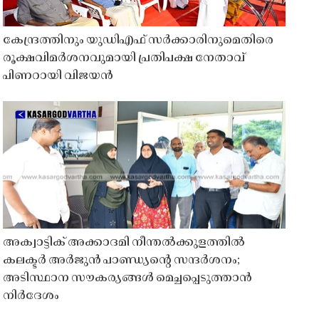
കേന്ദ്രത്തിനും യുഡിഎഫ് സർക്കാരിനുമെതിരെ
രൂക്ഷവിമർശനവുമായി പ്രതിപക്ഷ നേതാവ്
പിണറായി വിജയൻ
അക്വാട്ടിക് അക്കാദമി നീന്തൽക്കുളത്തിൽ
കലക്ടർ അർജുൻ പാണ്ഡ്യൻ്റെ സന്ദർശനം;
അടിസ്ഥാന സൗകര്യങ്ങൾ മെച്ചപ്പെടുത്താൻ
നിർദേശം