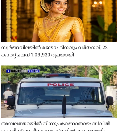
സ്വർണവിലയിൽ രണ്ടാം ദിനവും വർധനവ്; 22
കാരറ്റ് പവന് 1,09,920 രൂപയായി
അമ്പലത്തറയിൽ നിന്നും കാണാതായ സിവിൽ