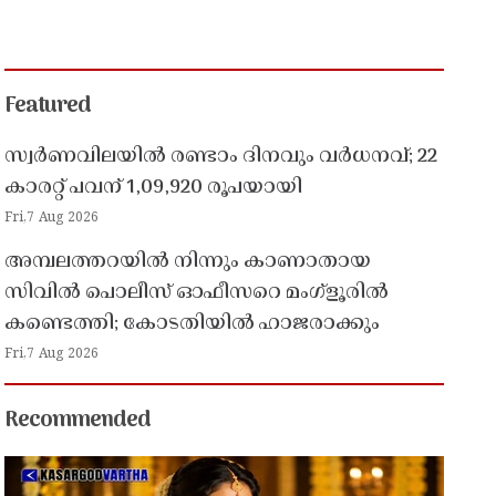
Featured
സ്വർണവിലയിൽ രണ്ടാം ദിനവും വർധനവ്; 22
കാരറ്റ് പവന് 1,09,920 രൂപയായി
Fri,7 Aug 2026
അമ്പലത്തറയിൽ നിന്നും കാണാതായ
സിവിൽ പൊലീസ് ഓഫീസറെ മംഗ്ളൂരിൽ
കണ്ടെത്തി; കോടതിയിൽ ഹാജരാക്കും
Fri,7 Aug 2026
Recommended