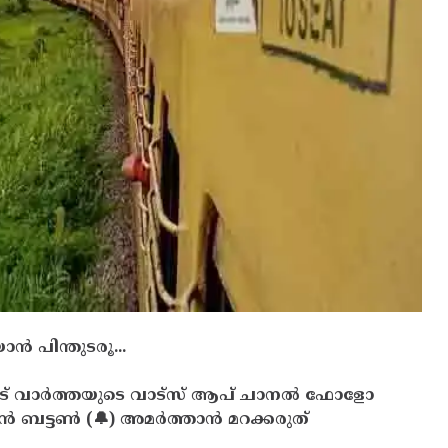
ൻ പിന്തുടരൂ...
ട് വാർത്തയുടെ വാട്സ് ആപ് ചാനൽ ഫോളോ
ൻ ബട്ടൺ (🔔) അമർത്താൻ മറക്കരുത്