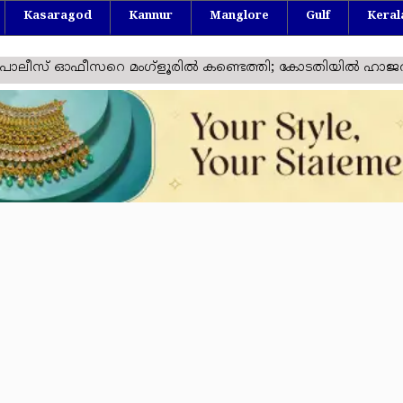
Kasaragod
Kannur
Manglore
Gulf
Keral