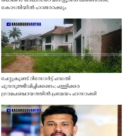
പൊലീസ് ഓഫീസറെ മംഗ്ളൂരിൽ കണ്ടെത്തി;
കോടതിയിൽ ഹാജരാക്കും
ചേറ്റുകുണ്ട് റിസോർട്ട് പദ്ധതി
പുനരുജ്ജീവിപ്പിക്കണം; പള്ളിക്കര
ഗ്രാമപഞ്ചായത്തിൽ പ്രമേയം പാസാക്കി