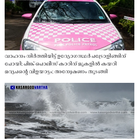
വാഹനം നിർത്തിയിട്ട് ഉദ്യോഗസ്ഥർ പട്രോളിങ്ങിന്
പോയി; പിങ്ക് പൊലീസ് കാറിന് മുകളിൽ കയറി
മദ്യപൻ്റെ വിളയാട്ടം; അന്വേഷണം തുടങ്ങി