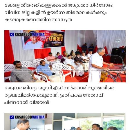
കേരള തീരത്ത് കള്ളക്കടൽ ജാഗ്രതാ നിർദേശം;
വിവിധ ജില്ലകളിൽ ഉയർന്ന തിരമാലകൾക്കും
കടലാക്രമണത്തിന് സാധ്യത
കേന്ദ്രത്തിനും യുഡിഎഫ് സർക്കാരിനുമെതിരെ
രൂക്ഷവിമർശനവുമായി പ്രതിപക്ഷ നേതാവ്
പിണറായി വിജയൻ