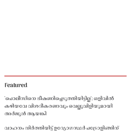
Featured
'പൊലീസിനെ ഭീഷണിപ്പെടുത്തിയിട്ടില്ല'; ഒളിവിൽ
കഴിയവേ വിശദീകരണവും വെല്ലുവിളിയുമായി
അർജുൻ ആയങ്കി
വാഹനം നിർത്തിയിട്ട് ഉദ്യോഗസ്ഥർ പട്രോളിങ്ങിന്