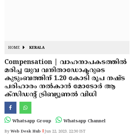
Fitr
May
Day
Eid
Al
Independence
Ad'ha
Day
Onam
HOME
KERALA
J&K
State
Compensation | വാഹനാപകടത്തില്‍
Haryana
മരിച്ച യുവ വനിതാഡോക്ടറുടെ
Assembly
State
Diwali
കുടുംബത്തിന് 1.20 കോടി രൂപ നഷ്ട
Elections
Assembly
Christmas
പരിഹാരം നല്‍കാന്‍ മോടോര്‍ ആ
Elections
ക്സിഡന്റ് ട്രിബ്യൂണല്‍ വിധി
New-
Year
Republic
Day
Budget
Whatsapp Group
Whatsapp Channel
Delhi
By
Web Desk Hub
Jun 22, 2023, 22:30 IST