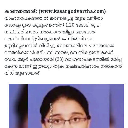
Election
Maha
കാഞ്ഞങ്ങാട്: (www.kasargodvartha.com)
Shivarathri
International
വാഹനാപകടത്തില്‍ മരണപ്പെട്ട യുവ വനിതാ
Women's
Anti-
ഡോക്ടറുടെ കുടുംബത്തിന് 1.20 കോടി രൂപ
നഷ്ടപരിഹാരം നല്‍കാന്‍ ജില്ലാ മോടോര്‍
Day
Drug
Attukal
ആക്സിഡന്റ് ട്രിബ്യൂണല്‍ ജഡ്ജ് വി കെ
Campaign
Pongala
Holi
ഉണ്ണികൃഷ്ണന്‍ വിധിച്ചു. മാവുങ്കാലിലെ പരേതനായ
രത്തന്‍കുമാര്‍ ഭട്ട് - സി സൗമ്യ ദമ്പതികളുടെ മകള്‍
2025
2025
IPL
ഡോ. ആര്‍ പൂജാഗൗരി (23) വാഹനാപകടത്തില്‍ മരിച്ച
2025
Eid
കേസിലാണ് ഇത്രയും തുക നഷ്ടപരിഹാരം നല്‍കാന്‍
വിധിയുണ്ടായത്.
Al-
Waqf
Fitr
Bill
Vishu
2025
Controversy
Festival
Good
2025
Friday
Easter
Observance
Sunday
By-
2025
2025
Election
Bihar