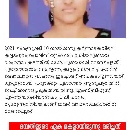
Updates
Assembly
Kerala
Polls
Local
Look
Body
Back
Election
2025
2021 ഫെബ്രുവരി 10 നായിരുന്നു കര്‍ണാടകയിലെ
കല്ലടപുരം പൊലീസ് സ്റ്റേഷന്‍ പരിധിയിലുണ്ടായ
വാഹനാപകടത്തില്‍ ഡോ. പൂജാഗൗരി മരണപ്പെട്ടത്.
പൂജാഗൗരിയും സുഹൃത്തുക്കളും സഞ്ചരിച്ച കാറില്‍
ബൊലോറോ വാഹനം ഇടിച്ചാണ് അപകടം ഉണ്ടായത്.
ഗുരുതരമായി പരുക്കേറ്റ പൂജാഗൗരി ആശുപത്രിയില്‍
വെച്ച് മരണപ്പെടുകയായിരുന്നു. എംബിബിഎസ്
പൂര്‍ത്തിയാക്കിയശേഷം പിജി പഠനം
തുടരുന്നതിനിടയിലാണ് ഇവര്‍ വാഹനാപകടത്തില്‍
മരണപ്പെട്ടത്.