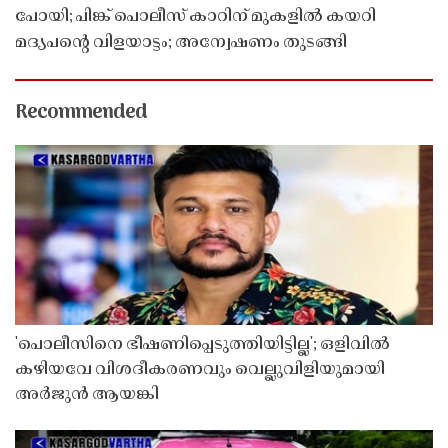
പോയി; പിങ്ക് പൊലീസ് കാറിന് മുകളിൽ കയറി
മദ്യപൻ്റെ വിളയാട്ടം; അന്വേഷണം തുടങ്ങി
Recommended
'പൊലീസിനെ ഭീഷണിപ്പെടുത്തിയിട്ടില്ല'; ഒളിവിൽ
കഴിയവേ വിശദീകരണവും വെല്ലുവിളിയുമായി
അർജുൻ ആയങ്കി