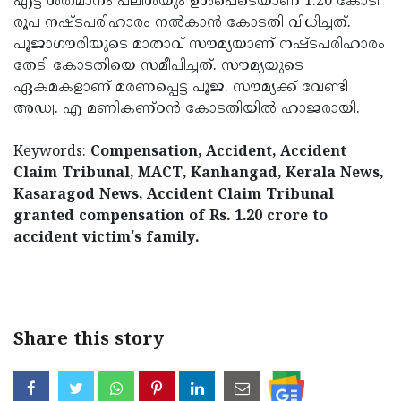
എട്ട് ശതമാനം പലിശയും ഉള്‍പെടെയാണ് 1.20 കോടി
രൂപ നഷ്ടപരിഹാരം നല്‍കാന്‍ കോടതി വിധിച്ചത്.
പൂജാഗൗരിയുടെ മാതാവ് സൗമ്യയാണ് നഷ്ടപരിഹാരം
തേടി കോടതിയെ സമീപിച്ചത്. സൗമ്യയുടെ
ഏകമകളാണ് മരണപ്പെട്ട പൂജ. സൗമ്യക്ക് വേണ്ടി
അഡ്വ. എ മണികണ്ഠന്‍ കോടതിയില്‍ ഹാജരായി.
Keywords:
Compensation, Accident, Accident
Claim Tribunal, MACT, Kanhangad, Kerala News,
Kasaragod News, Accident Claim Tribunal
granted compensation of Rs. 1.20 crore to
accident victim's family.
< !- START disable copy paste -->
Share this story