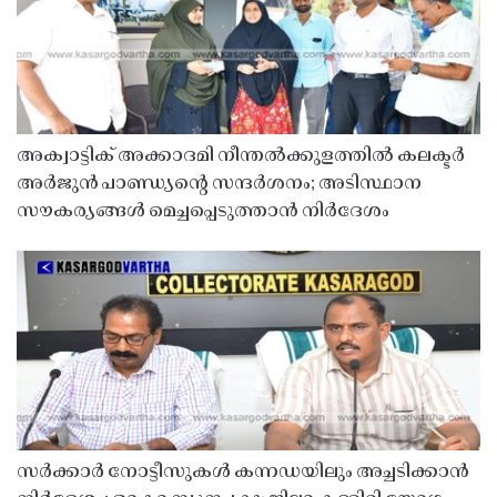
അക്വാട്ടിക് അക്കാദമി നീന്തൽക്കുളത്തിൽ കലക്ടർ
അർജുൻ പാണ്ഡ്യൻ്റെ സന്ദർശനം; അടിസ്ഥാന
സൗകര്യങ്ങൾ മെച്ചപ്പെടുത്താൻ നിർദേശം
സർക്കാർ നോട്ടീസുകൾ കന്നഡയിലും അച്ചടിക്കാൻ