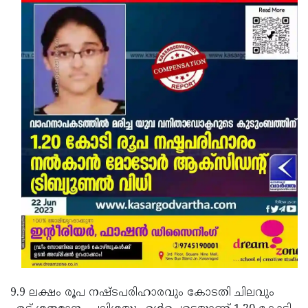
9.9 ലക്ഷം രൂപ നഷ്ടപരിഹാരവും കോടതി ചിലവും