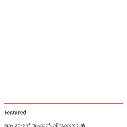
Featured
ഓപ്പറേഷൻ തൂഫാൻ; വിദ്യാനഗറിൽ