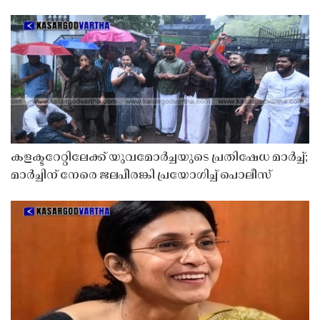
കളക്ടറേറ്റിലേക്ക് യുവമോർച്ചയുടെ പ്രതിഷേധ മാർച്ച്;
മാർച്ചിന് നേരെ ജലപീരങ്കി പ്രയോഗിച്ച് പൊലീസ്