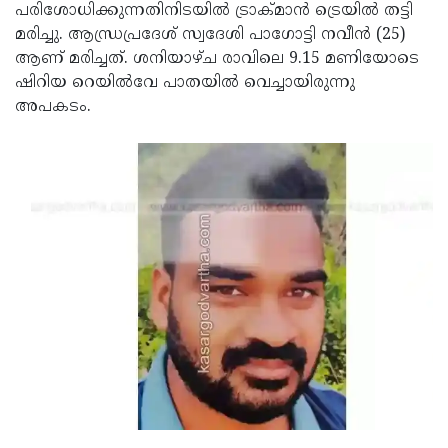
Election
Maha
പരിശോധിക്കുന്നതിനിടയില്‍ ട്രാക്മാന്‍ ട്രെയില്‍ തട്ടി
മരിച്ചു. ആന്ധ്രപ്രദേശ് സ്വദേശി പാഗോട്ടി നവീന്‍ (25)
Shivarathri
International
ആണ് മരിച്ചത്. ശനിയാഴ്ച രാവിലെ 9.15 മണിയോടെ
Women's
Anti-
ഷിറിയ റെയില്‍വേ പാതയില്‍ വെച്ചായിരുന്നു
അപകടം.
Day
Drug
Attukal
Campaign
Pongala
Holi
2025
2025
IPL
2025
Eid
Al-
Waqf
Fitr
Bill
Vishu
2025
Controversy
Festival
Good
2025
Friday
Easter
Observance
Sunday
By-
2025
2025
Election
Bihar