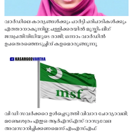
വാർഡിലെ കാര്യങ്ങൾക്കും പാർട്ടി പരിപാടികൾക്കും
എത്താനാകുന്നില്ല; പള്ളിക്കരയിൽ മുസ്ലിം ലീഗ്
ജനപ്രതിനിധിയുടെ രാജി; ഒന്നാം വാർഡിൽ
ഉപതെരഞ്ഞെടുപ്പിന് കളമൊരുങ്ങുന്നു
വി ഡി സവർക്കറെ ഉൾപ്പെടുത്തി വിവാദ ചോദ്യാവലി;
മഞ്ചേശ്വരം എഇഒ ആർഎസ്എസ് ദാസ്യവേല
അവസാനിപ്പിക്കണമെന്ന് എംഎസ്എഫ്