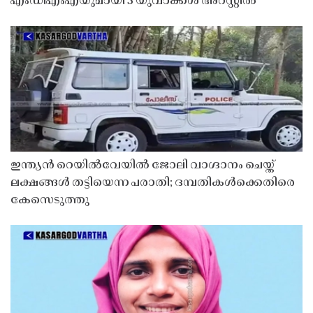
എംഡിഎംഎയുമായി 3 യുവാക്കൾ അറസ്റ്റിൽ
ഇന്ത്യൻ റെയിൽവേയിൽ ജോലി വാഗ്ദാനം ചെയ്ത്
ലക്ഷങ്ങൾ തട്ടിയെന്ന പരാതി; ദമ്പതികൾക്കെതിരെ
കേസെടുത്തു