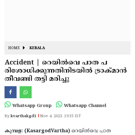
Fitr
May
Day
Eid
Al
Independence
Ad'ha
Day
Onam
HOME
KERALA
J&K
State
Accident | റെയില്‍വെ പാത പ
Haryana
രിശോധിക്കുന്നതിനിടയില്‍ ട്രാക്മാന്‍
Assembly
State
Diwali
തീവണ്ടി തട്ടി മരിച്ചു
Elections
Assembly
Christmas
Elections
New-
Year
Republic
Whatsapp Group
Whatsapp Channel
Day
Budget
By
kvarthakgd1
Nov 4, 2023, 19:33 IST
Delhi
കുമ്പള: (KasargodVartha)
റെയില്‍വെ പാത