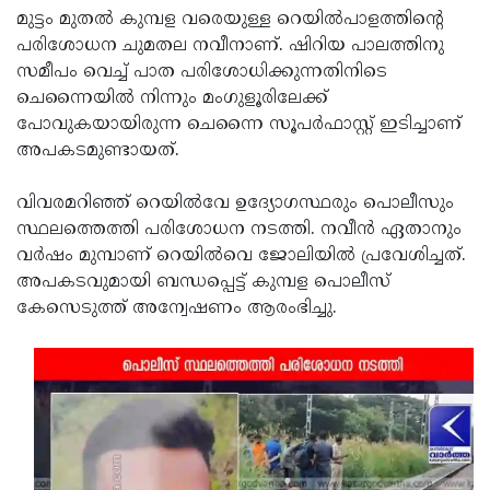
മുട്ടം മുതല്‍ കുമ്പള വരെയുള്ള റെയില്‍പാളത്തിന്റെ
Updates
Assembly
Kerala
പരിശോധന ചുമതല നവീനാണ്. ഷിറിയ പാലത്തിനു
Polls
Local
Look
സമീപം വെച്ച് പാത പരിശോധിക്കുന്നതിനിടെ
ചെന്നൈയില്‍ നിന്നും മംഗുളൂരിലേക്ക്
Body
Back
പോവുകയായിരുന്ന ചെന്നൈ സൂപര്‍ഫാസ്റ്റ് ഇടിച്ചാണ്
Election
2025
അപകടമുണ്ടായത്.
വിവരമറിഞ്ഞ് റെയില്‍വേ ഉദ്യോഗസ്ഥരും പൊലീസും
സ്ഥലത്തെത്തി പരിശോധന നടത്തി. നവീന്‍ ഏതാനും
വര്‍ഷം മുമ്പാണ് റെയില്‍വെ ജോലിയില്‍ പ്രവേശിച്ചത്.
അപകടവുമായി ബന്ധപ്പെട്ട് കുമ്പള പൊലീസ്
കേസെടുത്ത് അന്വേഷണം ആരംഭിച്ചു.