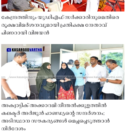
കേന്ദ്രത്തിനും യുഡിഎഫ് സർക്കാരിനുമെതിരെ
രൂക്ഷവിമർശനവുമായി പ്രതിപക്ഷ നേതാവ്
പിണറായി വിജയൻ
അക്വാട്ടിക് അക്കാദമി നീന്തൽക്കുളത്തിൽ
കലക്ടർ അർജുൻ പാണ്ഡ്യൻ്റെ സന്ദർശനം;
അടിസ്ഥാന സൗകര്യങ്ങൾ മെച്ചപ്പെടുത്താൻ
നിർദേശം