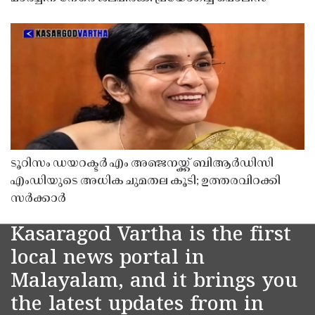
ടൂറിസം ഡയറക്ടർ എം അഞ്ജനയ്ക്ക് ബിആർഡിസി
എംഡിയുടെ അധിക ചുമതല കൂടി; ഉത്തരവിറക്കി
സർക്കാർ
Kasaragod Vartha is the first
local news portal in
Malayalam, and it brings you
the latest updates from in