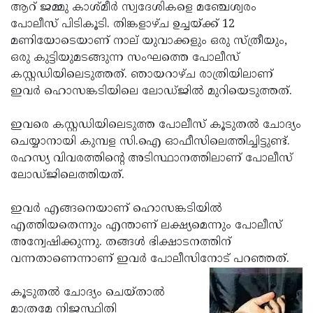
Election
Maha
ആറ് ജമ്മു കാശ്മീര്‍ സ്വദേശികളെ മഞ്ചേശ്വരം
പോലീസ് പിടികൂടി. തിങ്കളാഴ്ച ഉച്ചയ്ക്ക് 12
Shivarathri
International
മണിയോടെയാണ് നാല് യുവാക്കളും ഒരു സ്ത്രീയും,
Women's
Anti-
ഒരു കുട്ടിയുമടങ്ങുന്ന സംഘത്തെ പോലീസ്
കസ്റ്റഡിയിലെടുത്തത്. ഞായറാഴ്ച രാത്രിയിലാണ്
Day
Drug
Attukal
ഇവര്‍ ഹൊസങ്കടിയിലെ ലോഡ്ജില്‍ മുറിയെടുത്തത്.
Campaign
Pongala
Holi
ഇവരെ കസ്റ്റഡിയിലെടുത്ത പോലീസ് കൂടുതല്‍ ചോദ്യം
2025
2025
IPL
ചെയ്യാനായി കുമ്പള സി.ഐ ഓഫീസിലെത്തിച്ചിട്ടുണ്ട്.
2025
Eid
രഹസ്യ വിവരത്തിന്റെ അടിസ്ഥാനത്തിലാണ് പോലീസ്
ലോഡ്ജിലെത്തിയത്.
Al-
Waqf
Fitr
Bill
Vishu
ഇവര്‍ എങ്ങനെയാണ് ഹൊസങ്കടിയില്‍
എത്തിയതെന്നും എന്താണ് ലക്ഷ്യമെന്നും പോലീസ്
2025
Controversy
Festival
Good
അന്വേഷിക്കുന്നു. തങ്ങള്‍ ഭിക്ഷാടനത്തിന്
2025
Friday
Easter
വന്നതാണെന്നാണ് ഇവര്‍ പോലീസിനോട് പറഞ്ഞത്.
Observance
Sunday
By-
കൂടുതല്‍ ചോദ്യം ചെയ്താല്‍
2025
2025
Election
Bihar
മാത്രമേ നിജസ്ഥിതി