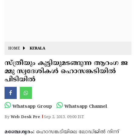
Fitr
May
Day
Eid
Al
Independence
Ad'ha
Day
Onam
HOME
KERALA
J&K
State
സ്ത്രീയും കുട്ടിയുമടങ്ങുന്ന ആറംഗ ജ
Haryana
മ്മു സ്വദേശികള്‍ ഹൊസങ്കടിയില്‍
Assembly
State
Diwali
പിടിയില്‍
Elections
Assembly
Christmas
Elections
New-
Year
Republic
Whatsapp Group
Whatsapp Channel
Day
Budget
By
Web Desk Pre
Sep 2, 2013, 09:00 IST
Delhi
മഞ്ചേശ്വരം:
ഹൊസങ്കടിയിലെ ലോഡ്ജില്‍ നിന്ന്