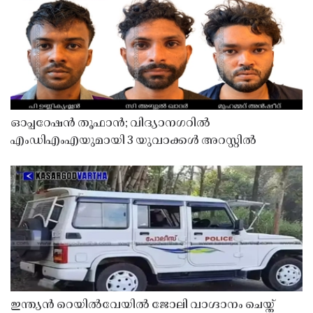
ഓപ്പറേഷൻ തൂഫാൻ; വിദ്യാനഗറിൽ
എംഡിഎംഎയുമായി 3 യുവാക്കൾ അറസ്റ്റിൽ
ഇന്ത്യൻ റെയിൽവേയിൽ ജോലി വാഗ്ദാനം ചെയ്ത്