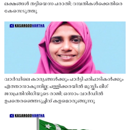
ലക്ഷങ്ങൾ തട്ടിയെന്ന പരാതി; ദമ്പതികൾക്കെതിരെ
കേസെടുത്തു
വാർഡിലെ കാര്യങ്ങൾക്കും പാർട്ടി പരിപാടികൾക്കും
എത്താനാകുന്നില്ല; പള്ളിക്കരയിൽ മുസ്ലിം ലീഗ്
ജനപ്രതിനിധിയുടെ രാജി; ഒന്നാം വാർഡിൽ
ഉപതെരഞ്ഞെടുപ്പിന് കളമൊരുങ്ങുന്നു