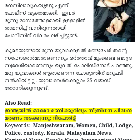
മനസിലാവുകയുള്ളൂ എന്ന്
Updates
Assembly
Kerala
പോലീസ് വ്യക്തമാക്കി. ഇവര്‍
Polls
Local
Look
മൂന്നു മാസത്തോളമായി ഉള്ളാളില്‍
താമസിച്ച് വന്നിരുന്നതായി
Body
Back
പോലീസിന് വിവരം ലഭിച്ചിട്ടുണ്ട്.
Election
2025
കൂടെയുണ്ടായിരുന്ന യുവാക്കളില്‍ രണ്ടുപേര്‍ തന്റെ
സഹോദരന്‍മാരാണെന്നും ഭര്‍ത്താവ് മുംബൈ ബാന്ദ്ര
സ്വദേശിയാണെന്നും യുവതി പോലീസിനോട് പറഞ്ഞു.
മറ്റു യുവാക്കള്‍ ആരാണെന്ന ചോദ്യത്തിന് മറുപടി
നല്‍കിയിട്ടില്ല. യുവാക്കള്‍ക്കെല്ലാം 25 വയസ്
തോന്നിക്കുന്നുണ്ട്.
Also Read:
ഇന്ത്യയില്‍ ഓരോ മണിക്കൂറിലും സ്ത്രീധന പീഡന
മരണം നടക്കുന്നു: റിപോര്‍ട്ട്
Keywords:
Manjeshwaram, Women, Child, Lodge,
Police, custody, Kerala, Malayalam News,