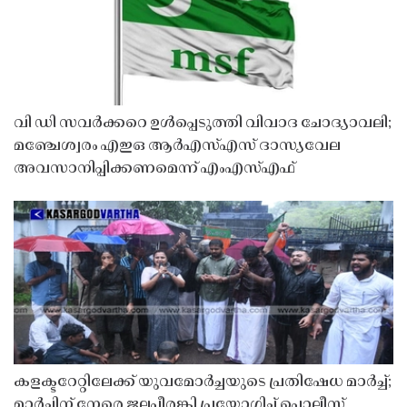
വി ഡി സവർക്കറെ ഉൾപ്പെടുത്തി വിവാദ ചോദ്യാവലി;
മഞ്ചേശ്വരം എഇഒ ആർഎസ്എസ് ദാസ്യവേല
അവസാനിപ്പിക്കണമെന്ന് എംഎസ്എഫ്
കളക്ടറേറ്റിലേക്ക് യുവമോർച്ചയുടെ പ്രതിഷേധ മാർച്ച്;
മാർച്ചിന് നേരെ ജലപീരങ്കി പ്രയോഗിച്ച് പൊലീസ്