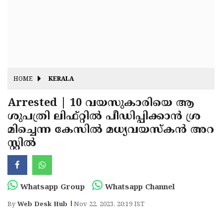
Fitr
May
Day
Eid
Al
Independence
Ad'ha
Day
Onam
HOME
KERALA
J&K
State
Arrested | 10 വയസുകാരിയെ ആ
Haryana
ശുപത്രി ലിഫ്റ്റില്‍ പീഡിപ്പിക്കാന്‍ ശ്ര
Assembly
State
Diwali
മിച്ചെന്ന കേസില്‍ മധ്യവയസ്‌കന്‍ അറ
Elections
Assembly
Christmas
സ്റ്റില്‍
Elections
New-
Year
Republic
Whatsapp Group
Whatsapp Channel
Day
Budget
By
Web Desk Hub
Nov 22, 2023, 20:19 IST
Delhi