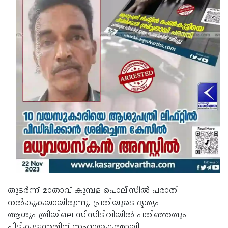
തുടര്‍ന്ന് മാതാവ് കുമ്പള പൊലീസില്‍ പരാതി
നല്‍കുകയായിരുന്നു. പ്രതിയുടെ ദൃശ്യം
ആശുപത്രിയിലെ സിസിടിവിയില്‍ പതിഞ്ഞതും
പിടികൂടുന്നതിന് സഹായകരമായി.