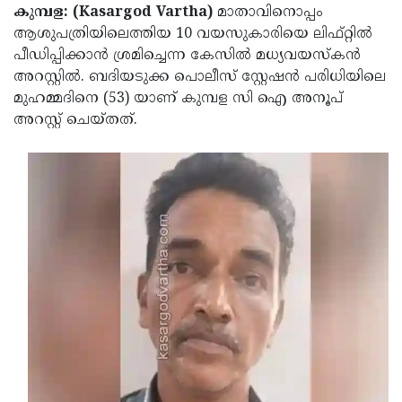
Election
Maha
കുമ്പള: (Kasargod Vartha)
മാതാവിനൊപ്പം
ആശുപത്രിയിലെത്തിയ 10 വയസുകാരിയെ ലിഫ്റ്റില്‍
Shivarathri
International
പീഡിപ്പിക്കാന്‍ ശ്രമിച്ചെന്ന കേസില്‍ മധ്യവയസ്‌കന്‍
Women's
Anti-
അറസ്റ്റില്‍. ബദിയടുക്ക പൊലീസ് സ്റ്റേഷന്‍ പരിധിയിലെ
മുഹമ്മദിനെ (53) യാണ് കുമ്പള സി ഐ അനൂപ്
Day
Drug
Attukal
അറസ്റ്റ് ചെയ്തത്.
Campaign
Pongala
Holi
2025
2025
IPL
2025
Eid
Al-
Waqf
Fitr
Bill
Vishu
2025
Controversy
Festival
Good
2025
Friday
Easter
Observance
Sunday
By-
2025
2025
Election
Bihar