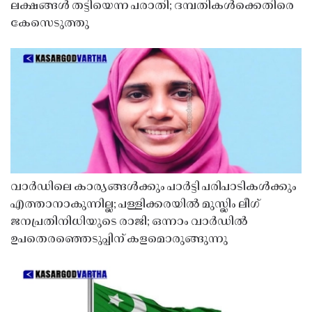
ലക്ഷങ്ങൾ തട്ടിയെന്ന പരാതി; ദമ്പതികൾക്കെതിരെ
കേസെടുത്തു
വാർഡിലെ കാര്യങ്ങൾക്കും പാർട്ടി പരിപാടികൾക്കും
എത്താനാകുന്നില്ല; പള്ളിക്കരയിൽ മുസ്ലിം ലീഗ്
ജനപ്രതിനിധിയുടെ രാജി; ഒന്നാം വാർഡിൽ
ഉപതെരഞ്ഞെടുപ്പിന് കളമൊരുങ്ങുന്നു