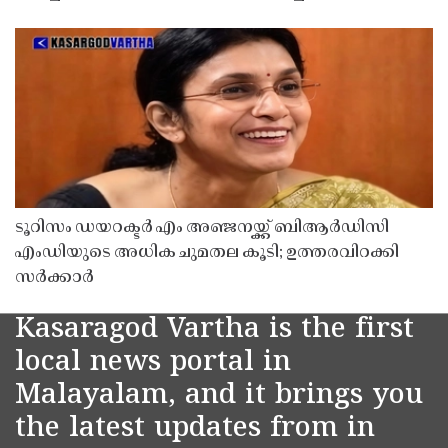
ടൂറിസം ഡയറക്ടർ എം അഞ്ജനയ്ക്ക് ബിആർഡിസി
എംഡിയുടെ അധിക ചുമതല കൂടി; ഉത്തരവിറക്കി
സർക്കാർ
Kasaragod Vartha is the first
local news portal in
Malayalam, and it brings you
the latest updates from in