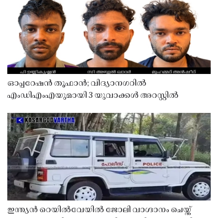
ഓപ്പറേഷൻ തൂഫാൻ; വിദ്യാനഗറിൽ
എംഡിഎംഎയുമായി 3 യുവാക്കൾ അറസ്റ്റിൽ
ഇന്ത്യൻ റെയിൽവേയിൽ ജോലി വാഗ്ദാനം ചെയ്ത്