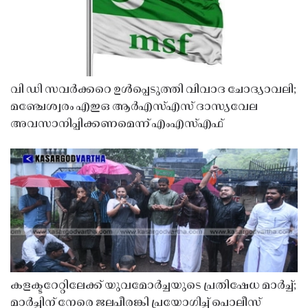
വി ഡി സവർക്കറെ ഉൾപ്പെടുത്തി വിവാദ ചോദ്യാവലി;
മഞ്ചേശ്വരം എഇഒ ആർഎസ്എസ് ദാസ്യവേല
അവസാനിപ്പിക്കണമെന്ന് എംഎസ്എഫ്
കളക്ടറേറ്റിലേക്ക് യുവമോർച്ചയുടെ പ്രതിഷേധ മാർച്ച്;
മാർച്ചിന് നേരെ ജലപീരങ്കി പ്രയോഗിച്ച് പൊലീസ്