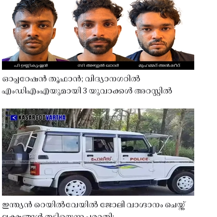
ഓപ്പറേഷൻ തൂഫാൻ; വിദ്യാനഗറിൽ
എംഡിഎംഎയുമായി 3 യുവാക്കൾ അറസ്റ്റിൽ
ഇന്ത്യൻ റെയിൽവേയിൽ ജോലി വാഗ്ദാനം ചെയ്ത്