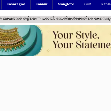
Kasaragod
Kannur
Manglore
Gulf
Keral