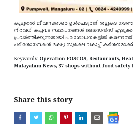
കൂടുതല്‍ ജീവനക്കാരെ ഉള്‍പെടുത്തി തട്ടുകട നടത
നിരവധി കച്ചവട സ്ഥാപനങ്ങള്‍ ലൈസന്‍സ് എടുക്കുന്
പ്രവര്‍ത്തിക്കുന്നതായി പരിശോധനകളില്‍ കണ്ടെത
പരിശോധനകള്‍ ഭക്ഷ്യ സുരക്ഷ വകുപ്പ് കര്‍ശനമാക്ക
Keywords:
Operation FOSCOS, Restaurants, Heal
Malayalam News, 37 shops without food safety 
< !- START disable copy paste -->
Share this story