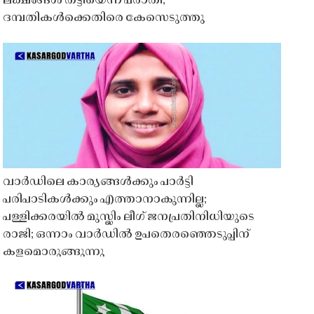
ലക്ഷങ്ങൾ തട്ടിയെന്ന പരാതി;
ദമ്പതികൾക്കെതിരെ കേസെടുത്തു
വാർഡിലെ കാര്യങ്ങൾക്കും പാർട്ടി
പരിപാടികൾക്കും എത്താനാകുന്നില്ല;
പള്ളിക്കരയിൽ മുസ്ലിം ലീഗ് ജനപ്രതിനിധിയുടെ
രാജി; ഒന്നാം വാർഡിൽ ഉപതെരഞ്ഞെടുപ്പിന്
കളമൊരുങ്ങുന്നു