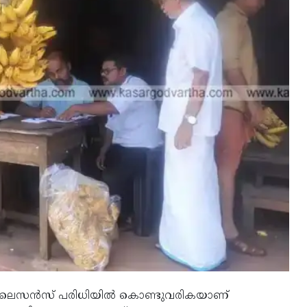
ഷാ ലൈസന്‍സ് പരിധിയില്‍ കൊണ്ടുവരികയാണ്