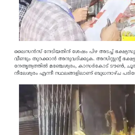
ലൈസന്‍സ് നേടിയതിന് ശേഷം പിഴ അടച്ച് ഭക്ഷ്യസുര
വീണ്ടും തുറക്കാന്‍ അനുവദിക്കുക. അസിസ്റ്റന്റ് ഭക
നേതൃത്വത്തില്‍ മഞ്ചേശ്വരം, കാസര്‍കോട് ടൗണ്‍, ചൂരി
നീലേശ്വരം എന്നീ സ്ഥലങ്ങളിലാണ് ബുധനാഴ്ച പരി