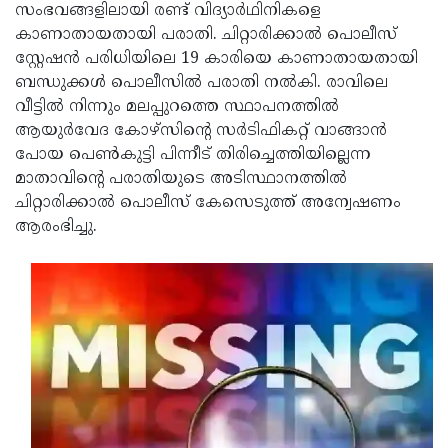
Election
Maha
സംഭവങ്ങളിലായി രണ്ട് വിദ്യാര്‍ഥിനികളെ
കാണാതായതായി പരാതി. ചിറ്റാരിക്കാല്‍ പൊലീസ്
Shivarathri
International
സ്റ്റേഷന്‍ പരിധിയിലെ 19 കാരിയെ കാണാതായതായി
Women's
Anti-
ബന്ധുക്കള്‍ പൊലീസില്‍ പരാതി നല്‍കി. രാവിലെ
വീട്ടില്‍ നിന്നും മലപ്പുറത്തെ സ്ഥാപനത്തില്‍
Day
Drug
Attukal
ആയുര്‍വേദ കോഴ്‌സിന്റെ സര്‍ടിഫികറ്റ് വാങ്ങാന്‍
Campaign
Pongala
Holi
പോയ പെണ്‍കുട്ടി പിന്നീട് തിരിച്ചെത്തിയില്ലെന്ന
മാതാവിന്റെ പരാതിയുടെ അടിസ്ഥാനത്തില്‍
2025
2025
IPL
ചിറ്റാരിക്കാല്‍ പൊലീസ് കേസെടുത്ത് അന്വേഷണം
2025
Eid
ആരംഭിച്ചു.
Al-
Waqf
Fitr
Bill
Vishu
2025
Controversy
Festival
Good
2025
Friday
Easter
Observance
Sunday
By-
2025
2025
Election
Bihar