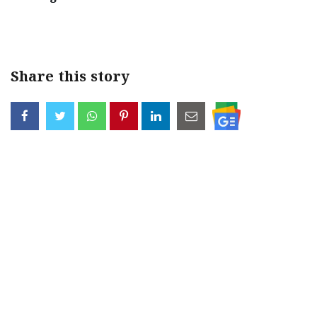
< !- START disable copy paste -->
Share this story