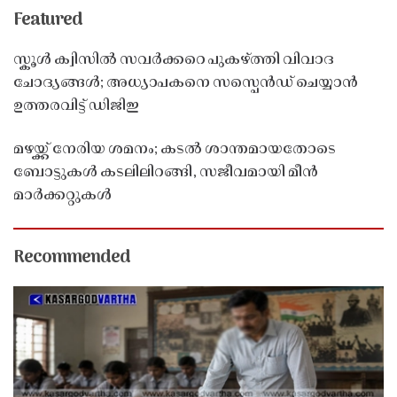
Featured
സ്കൂൾ ക്വിസിൽ സവർക്കറെ പുകഴ്ത്തി വിവാദ
ചോദ്യങ്ങൾ; അധ്യാപകനെ സസ്പെൻഡ് ചെയ്യാൻ
ഉത്തരവിട്ട് ഡിജിഇ
മഴയ്ക്ക് നേരിയ ശമനം; കടൽ ശാന്തമായതോടെ
ബോട്ടുകൾ കടലിലിറങ്ങി, സജീവമായി മീൻ
മാർക്കറ്റുകൾ
Recommended