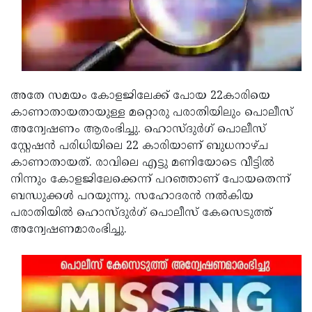
Updates
Assembly
Kerala
Polls
Local
Look
Body
Back
Election
2025
അതേ സമയം കോളജിലേക്ക് പോയ 22കാരിയെ
കാണാതായതായുള്ള മറ്റൊരു പരാതിയിലും പൊലീസ്
അന്വേഷണം ആരംഭിച്ചു. ഹൊസ്ദുര്‍ഗ് പൊലീസ്
സ്റ്റേഷന്‍ പരിധിയിലെ 22 കാരിയാണ് ബുധനാഴ്ച
കാണാതായത്. രാവിലെ എട്ടു മണിയോടെ വീട്ടില്‍
നിന്നും കോളജിലേക്കെന്ന് പറഞ്ഞാണ് പോയതെന്ന്
ബന്ധുക്കള്‍ പറയുന്നു. സഹോദരന്‍ നല്‍കിയ
പരാതിയില്‍ ഹൊസ്ദുര്‍ഗ് പൊലീസ് കേസെടുത്ത്
അന്വേഷണമാരംഭിച്ചു.