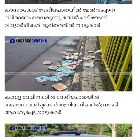
കാസർകോട് ദേശീയപാതയിൽ മേൽനടപ്പാത
നിർമാണം വൈകുന്നു; മതിൽ ചാടിക്കടന്ന്
വിദ്യാർഥികൾ, ദുരിതത്തിൽ നാട്ടുകാർ
കുമ്പള ദേവീനഗറിൽ ദേശീയപാതയിൽ
ഭക്ഷണാവശിഷ്ടങ്ങൾ തള്ളിയ നിലയിൽ; നടപടി
ആവശ്യപ്പെട്ട് നാട്ടുകാർ