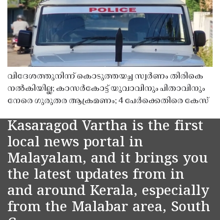
വിദേശത്തുനിന്ന് കൊടുത്തയച്ച സ്വർണം തിരികെ
നൽകിയില്ല; കാസർകോട്ട് യുവാവിനും പിതാവിനും
നേരെ ഗുരുതര ആക്രമണം; 4 പേർക്കെതിരെ കേസ്
Kasaragod Vartha is the first
local news portal in
Malayalam, and it brings you
the latest updates from in
and around Kerala, especially
from the Malabar area, South