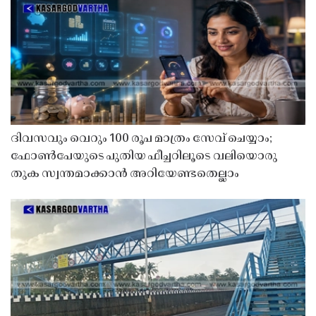
ദിവസവും വെറും 100 രൂപ മാത്രം സേവ് ചെയ്യാം;
ഫോൺപേയുടെ പുതിയ ഫീച്ചറിലൂടെ വലിയൊരു
തുക സ്വന്തമാക്കാൻ അറിയേണ്ടതെല്ലാം