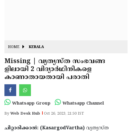
Fitr
May
Day
Eid
Al
Independence
Ad'ha
Day
Onam
HOME
KERALA
J&K
State
Missing | വ്യത്യസ്ത സംഭവങ്ങ
Haryana
ളിലായി 2 വിദ്യാര്‍ഥിനികളെ
Assembly
State
Diwali
കാണാതായതായി പരാതി
Elections
Assembly
Christmas
Elections
New-
Year
Republic
Whatsapp Group
Whatsapp Channel
Day
Budget
By
Web Desk Hub
Oct 26, 2023, 21:50 IST
Delhi
ചിറ്റാരിക്കാല്‍: (KasargodVartha)
വ്യത്യസ്ത