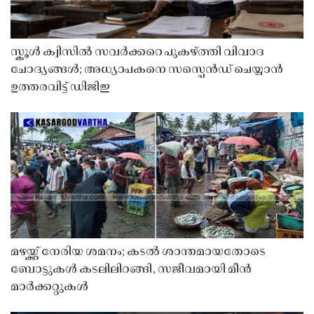
സ്കൂൾ ക്വിസിൽ സവർക്കറെ പുകഴ്ത്തി വിവാദ
ചോദ്യങ്ങൾ; അധ്യാപകനെ സസ്പെൻഡ് ചെയ്യാൻ
ഉത്തരവിട്ട് ഡിജിഇ
മഴയ്ക്ക് നേരിയ ശമനം; കടൽ ശാന്തമായതോടെ
ബോട്ടുകൾ കടലിലിറങ്ങി, സജീവമായി മീൻ
മാർക്കറ്റുകൾ